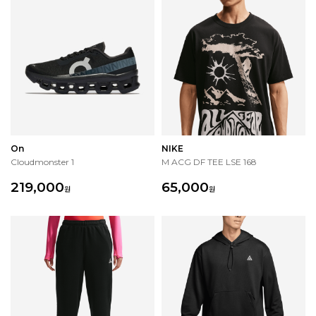
On
NIKE
Cloudmonster 1
M ACG DF TEE LSE 168
219,000
65,000
원
원