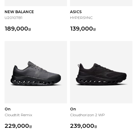
NEW BALANCE
ASICS
U20107B1
HYPERSYNC
189,000
139,000
원
원
On
On
Cloudtilt Remix
Cloudhorizon 2 WP
229,000
239,000
원
원