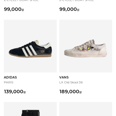
99,000
99,000
원
원
ADIDAS
VANS
PARIS
LX Old Skool 36
139,000
189,000
원
원