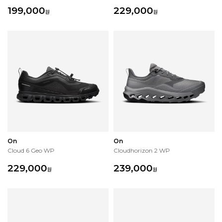
199,000
229,000
원
원
On
On
Cloud 6 Geo WP
Cloudhorizon 2 WP
229,000
239,000
원
원