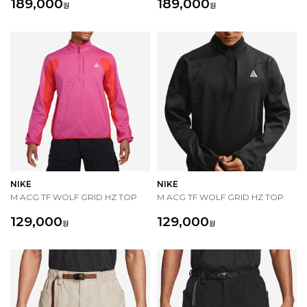
189,000
189,000
원
원
NIKE
NIKE
M ACG TF WOLF GRID HZ TOP
M ACG TF WOLF GRID HZ TOP
129,000
129,000
원
원