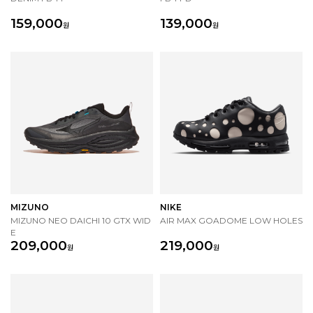
159,000
139,000
원
원
MIZUNO
NIKE
MIZUNO NEO DAICHI 10 GTX WID
AIR MAX GOADOME LOW HOLES
E
209,000
219,000
원
원