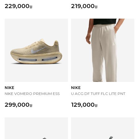
229,000
219,000
원
원
NIKE
NIKE
NIKE VOMERO PREMIUM ESS
U ACG DF TUFF FLC LITE PNT
299,000
129,000
원
원