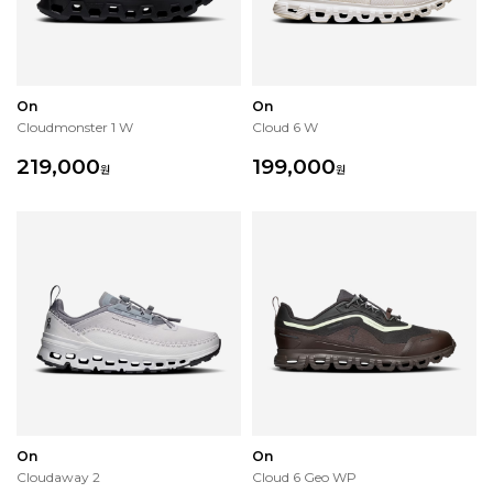
On
On
Cloudmonster 1 W
Cloud 6 W
219,000
199,000
원
원
On
On
Cloudaway 2
Cloud 6 Geo WP