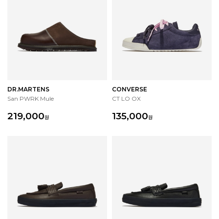
DR.MARTENS
CONVERSE
San PWRK Mule
CT LO OX
219,000
135,000
원
원