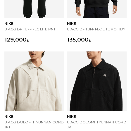
NIKE
NIKE
U ACG DF TUFF FLC LITE PNT
U ACG DF TUFF FLC LITE PO HDY
129,000
135,000
원
원
NIKE
NIKE
U ACG DOLOMITI YUNNAN CORD
U ACG DOLOMITI YUNNAN CORD
JKT
JKT