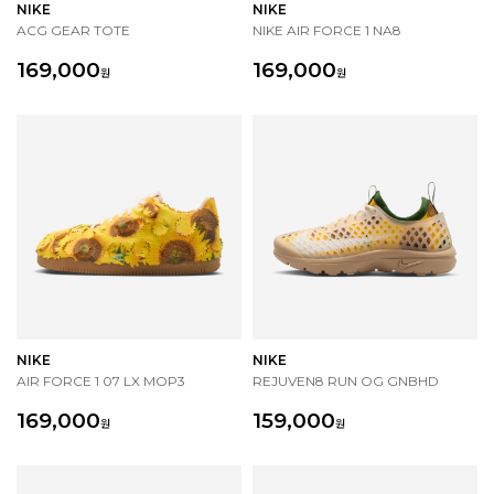
NIKE
NIKE
ACG GEAR TOTE
NIKE AIR FORCE 1 NA8
169,000
169,000
원
원
NIKE
NIKE
AIR FORCE 1 07 LX MOP3
REJUVEN8 RUN OG GNBHD
169,000
159,000
원
원