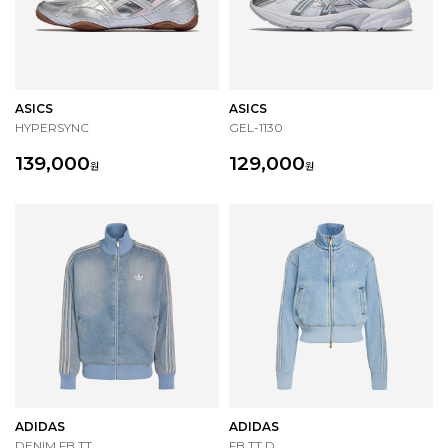
ASICS
ASICS
HYPERSYNC
GEL-1130
139,000
129,000
원
원
ADIDAS
ADIDAS
DENIM FB TT
FB TT D