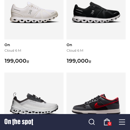
On
On
Cloud 6 M
Cloud 6 M
199,000
199,000
원
원
0