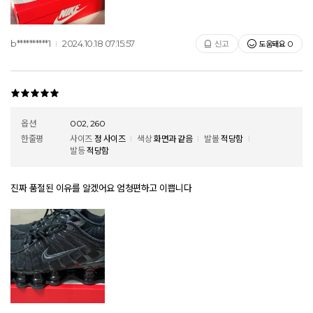
b**********1
2024.10.18 07:15:57
도움돼요
신고
0
옵션
002, 260
한줄평
사이즈
정 사이즈
색상
화면과 같음
발볼
적당함
발등
적당함
진짜 품절된 이유를 알겠어요 엄청편하고 이쁩니다