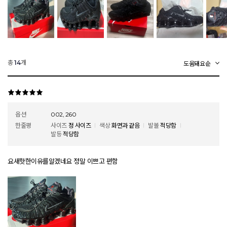
총
개
14
옵션
002, 260
한줄평
사이즈
정 사이즈
색상
화면과 같음
발볼
적당함
발등
적당함
요새핫한이유를알겠네요 정말 이쁘고 편함