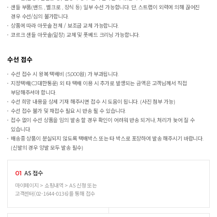
샌들 부품(밴드 , 벨크로 , 장식 등) 일부 수선 가능합니다. 단, 스트랩이 외력에 의해 끊어진
경우 수선/심의 불가합니다.
상품에 따라 아웃솔 전체 / 보조굽 교체 가능합니다.
코르크 샌들 아웃솔(밑창) 교체 및 풋베드 크리닝 가능합니다.
수선 접수
수선 접수 시 왕복 택배비 (5,000원) 가 부과됩니다.
지정택배(CJ대한통운) 외 타 택배 이용 시 추가로 발생되는 금액은 고객님께서 직접
부담해주셔야 합니다.
수선 희망 내용을 상세 기재 해주시면 접수 시 도움이 됩니다. (사진 첨부 가능)
수선 접수 불가 및 재접수 필요 시 반송 될 수 있습니다.
접수 없이 수선 상품을 임의 발송 할 경우 확인이 어려워 반송 되거나, 처리가 늦어 질 수
있습니다.
배송중 상품이 분실되지 않도록 택배박스 또는 타 박스로 포장하여 발송 해주시기 바랍니다.
(신발의 경우 양발 모두 발송 필수)
AS 접수
01
마이페이지 > 쇼핑내역 > AS 신청 또는
고객센터(02-1644-0136)를 통해 접수