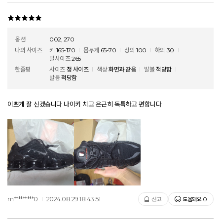
옵션
002, 270
나의 사이즈
키
165-170
몸무게
65-70
상의
100
하의
30
발사이즈
265
한줄평
사이즈
정 사이즈
색상
화면과 같음
발볼
적당함
발등
적당함
이쁘게 잘 신겠습니다 나이키 치고 은근히 독특하고 편합니다
m*********0
2024.08.29 18:43:51
도움돼요
신고
0