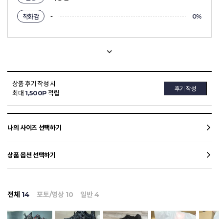
-
착화감
0%
상품 후기 작성 시
후기 작성
최대
1,500P
적립
나의 사이즈 선택하기
상품 옵션 선택하기
전체
14
포토/영상
10
일반
4