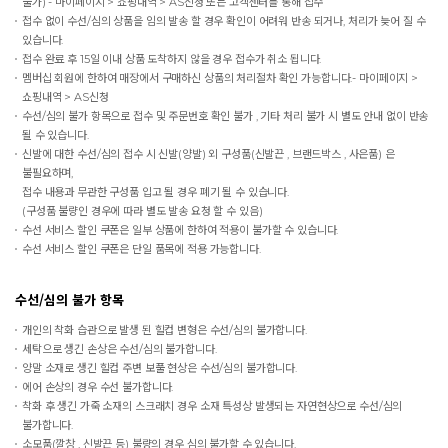
불가) - 마이페이지 > 쇼핑내역 > AS신청 또는 고객센터를 통해 접수
접수 없이 수선/심의 상품을 임의 발송 할 경우 확인이 어려워 반송 되거나, 처리가 늦어 질 수
있습니다.
접수 완료 후 15일 이내 상품 도착하지 않을 경우 접수가 취소 됩니다.
멤버십 회원에 한하여 매장에서 구매하신 상품의 처리절차 확인 가능합니다.- 마이페이지 >
쇼핑내역 > AS신청
수선/심의 불가 항목으로 접수 및 주문번호 확인 불가 , 기타 처리 불가 시 별도 안내 없이 반송
될 수 있습니다.
신발에 대한 수선/심의 접수 시 신발(양발) 외 구성품(신발끈 , 브랜드박스 , 사은품) 은
불필요하며,
접수 내용과 무관한 구성품 입고 될 경우 폐기 될 수 있습니다.
(구성품 불량인 경우에 따라 별도 발송 요청 할 수 있음)
수선 서비스 할인 쿠폰은 일부 상품에 한하여 적용이 불가할 수 있습니다.
수선 서비스 할인 쿠폰은 단일 품목에 적용 가능합니다.
수선/심의 불가 항목
개인의 착화 습관으로 발생 된 힐컵 변형은 수선/심의 불가합니다.
세탁으로 생긴 손상은 수선/심의 불가합니다.
양말 소재로 생긴 힐컵 주변 보풀 현상은 수선/심의 불가합니다.
에어 손상의 경우 수선 불가합니다.
착화 후 생긴 가죽 소재의 스크래치 경우 소재 특성상 발생되는 자연현상으로 수선/심의
불가합니다.
소모품(깔창 , 신발끈 등) 불량의 경우 심의 불가할 수 있습니다.