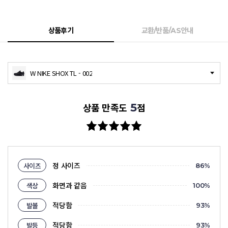
상품후기
교환/반품/AS안내
W NIKE SHOX TL - 002
5
상품 만족도
점
정 사이즈
사이즈
86
%
화면과 같음
색상
100
%
적당함
발볼
93
%
적당함
발등
93
%