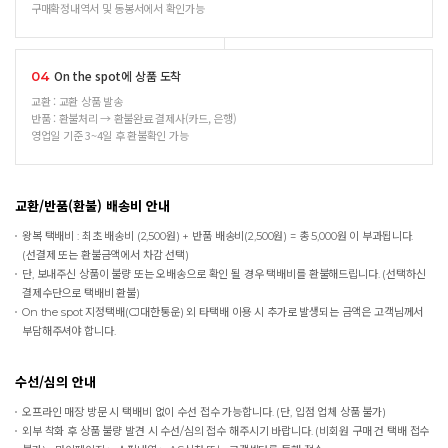
구매확정내역서 및 동봉서에서 확인가능
On the spot에 상품 도착
04
교환 : 교환 상품 발송
반품 : 환불처리 → 환불완료 결제사(카드, 은행)
영업일 기준 3~4일 후 환불확인 가능
교환/반품(환불) 배송비 안내
왕복 택배비 : 최초 배송비 (2,500원) + 반품 배송비(2,500원) = 총 5,000원 이 부과됩니다.
(선결제 또는 환불금액에서 차감 선택)
단, 보내주신 상품이 불량 또는 오배송으로 확인 될 경우 택배비를 환불해드립니다. (선택하신
결제수단으로 택배비 환불)
On the spot
지정택배(CJ대한통운) 외 타택배 이용 시 추가로 발생되는 금액은 고객님께서
부담해주셔야 합니다.
수선/심의 안내
오프라인 매장 방문 시 택배비 없이 수선 접수 가능합니다. (단, 입점 업체 상품 불가)
외부 착화 후 상품 불량 발견 시 수선/심의 접수 해주시기 바랍니다. (비회원 구매 건 택배 접수