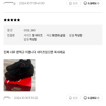
r********g
2024.10.17 09:41:00
도움돼요
신고
0
옵션
002, 260
한줄평
사이즈
정 사이즈
색상
화면과 같음
발볼
적당함
발등
적당함
진짜 너무 편하고 이쁩니다 사이즈있으면 꼭사세요
j****h
2024.10.16 11:30:22
도움돼요
신고
0