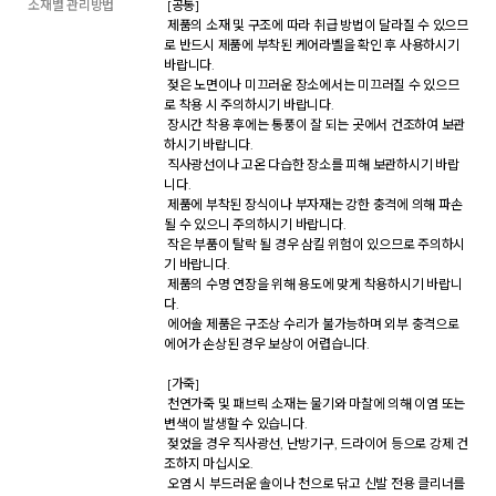
소재별 관리방법
 [공통] 

 제품의 소재 및 구조에 따라 취급 방법이 달라질 수 있으므
로 반드시 제품에 부착된 케어라벨을 확인 후 사용하시기 
바랍니다. 

 젖은 노면이나 미끄러운 장소에서는 미끄러질 수 있으므
로 착용 시 주의하시기 바랍니다. 

 장시간 착용 후에는 통풍이 잘 되는 곳에서 건조하여 보관
하시기 바랍니다. 

 직사광선이나 고온 다습한 장소를 피해 보관하시기 바랍
니다. 

 제품에 부착된 장식이나 부자재는 강한 충격에 의해 파손
될 수 있으니 주의하시기 바랍니다. 

 작은 부품이 탈락 될 경우 삼킬 위험이 있으므로 주의하시
기 바랍니다. 

 제품의 수명 연장을 위해 용도에 맞게 착용하시기 바랍니
다. 

 에어솔 제품은 구조상 수리가 불가능하며 외부 충격으로 
에어가 손상된 경우 보상이 어렵습니다. 

 [가죽] 

 천연가죽 및 패브릭 소재는 물기와 마찰에 의해 이염 또는 
변색이 발생할 수 있습니다. 

 젖었을 경우 직사광선, 난방기구, 드라이어 등으로 강제 건
조하지 마십시오. 

 오염 시 부드러운 솔이나 천으로 닦고 신발 전용 클리너를 