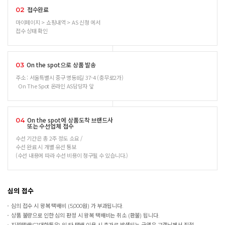
접수완료
02
마이페이지 > 쇼핑내역 > AS 신청 에서
접수 상태 확인
On the spot으로 상품 발송
03
주소 : 서울특별시 중구 명동8길 37-4 (충무로2가)
On The Spot 온라인 AS담당자 앞
On the spot에 상품도착 브랜드사
04
또는 수선업체 접수
수선 기간은 총 2주 정도 소요 /
수선 완료 시 개별 유선 통보
(수선 내용에 따라 수선 비용이 청구될 수 있습니다.)
심의 접수
심의 접수 시 왕복 택배비 (5,000원) 가 부과됩니다.
상품 불량으로 인한 심의 판정 시 왕복 택배비는 취소 (환불) 됩니다.
지정택배(CJ대한통운) 외 타 택배 이용 시 추가로 발생되는 금액은 고객님께서 직접