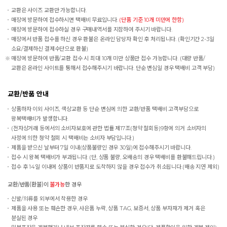
교환은 사이즈 교환만 가능합니다.
매장에 방문하여 접수하시면 택배비 무료입니다.
(단품 기준 10개 미만에 한함)
매장에 방문하여 접수하실 경우 구매내역서를 지참하여 주시기 바랍니다.
매장에서 반품 접수를 하신 경우 환불은 온라인 담당자 확인 후 처리됩니다. (확인기간 2-3일
소요/결제하신 결제수단으로 환불)
매장에 방문하여 반품/교환 접수 시 최대 10개 미만 상품만 접수 가능합니다. (대량 반품/
교환은 온라인 사이트를 통해서 접수해주시기 바랍니다. 단순 변심일 경우 택배비 고객 부담)
교환/반품 안내
상품하자 이외 사이즈, 색상교환 등 단순 변심에 의한 교환/반품 택배비 고객부담으로
왕복택배비가 발생합니다.
(전자상거래 등에서의 소비자보호에 관한 법률 제17조(청약 철회등)9항에 의거 소비자의
사정에 의한 청약 철회 시 택배비는 소비자 부담입니다.)
제품을 받으신 날부터 7일 이내(상품불량인 경우 30일)에 접수해주시기 바랍니다.
접수 시 왕복 택배비가 부과됩니다. (단, 상품 불량, 오배송의 경우 택배비를 환불해드립니다.)
접수 후 14일 이내에 상품이 반품지로 도착하지 않을 경우 접수가 취소됩니다.(배송 지연 제외)
교환/반품(환불)이
불가능
한 경우
신발/의류를 외부에서 착용한 경우
제품을 사용 또는 훼손한 경우, 사은품 누락, 상품 TAG, 보증서, 상품 부자재가 제거 혹은
분실된 경우