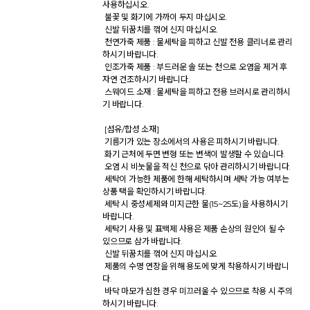
사용하십시오. 

 불꽃 및 화기에 가까이 두지 마십시오. 

 신발 뒤꿈치를 꺾어 신지 마십시오. 

 천연가죽 제품 : 물세탁을 피하고 신발 전용 클리너로 관리
하시기 바랍니다. 

 인조가죽 제품 : 부드러운 솔 또는 천으로 오염을 제거 후 
자연 건조하시기 바랍니다. 

 스웨이드 소재 : 물세탁을 피하고 전용 브러시로 관리하시
기 바랍니다. 

 [섬유/합성 소재] 

 기름기가 있는 장소에서의 사용은 피하시기 바랍니다. 

 화기 근처에 두면 변형 또는 변색이 발생할 수 있습니다. 

 오염 시 비눗물을 적신 천으로 닦아 관리하시기 바랍니다. 

 세탁이 가능한 제품에 한해 세탁하시며 세탁 가능 여부는 
상품 택을 확인하시기 바랍니다. 

 세탁 시 중성세제와 미지근한 물(15~25도)을 사용하시기 
바랍니다. 

 세탁기 사용 및 표백제 사용은 제품 손상의 원인이 될 수 
있으므로 삼가 바랍니다. 

 신발 뒤꿈치를 꺾어 신지 마십시오. 

 제품의 수명 연장을 위해 용도에 맞게 착용하시기 바랍니
다. 

 바닥 마모가 심한 경우 미끄러울 수 있으므로 착용 시 주의
하시기 바랍니다. 
