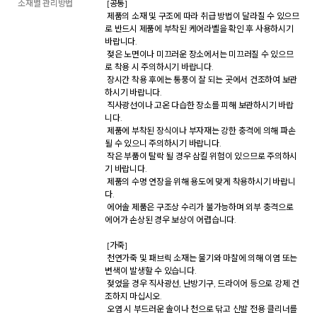
소재별 관리방법
 [공통] 

 제품의 소재 및 구조에 따라 취급 방법이 달라질 수 있으므
로 반드시 제품에 부착된 케어라벨을 확인 후 사용하시기 
바랍니다. 

 젖은 노면이나 미끄러운 장소에서는 미끄러질 수 있으므
로 착용 시 주의하시기 바랍니다. 

 장시간 착용 후에는 통풍이 잘 되는 곳에서 건조하여 보관
하시기 바랍니다. 

 직사광선이나 고온 다습한 장소를 피해 보관하시기 바랍
니다. 

 제품에 부착된 장식이나 부자재는 강한 충격에 의해 파손
될 수 있으니 주의하시기 바랍니다. 

 작은 부품이 탈락 될 경우 삼킬 위험이 있으므로 주의하시
기 바랍니다. 

 제품의 수명 연장을 위해 용도에 맞게 착용하시기 바랍니
다. 

 에어솔 제품은 구조상 수리가 불가능하며 외부 충격으로 
에어가 손상된 경우 보상이 어렵습니다. 

 [가죽] 

 천연가죽 및 패브릭 소재는 물기와 마찰에 의해 이염 또는 
변색이 발생할 수 있습니다. 

 젖었을 경우 직사광선, 난방기구, 드라이어 등으로 강제 건
조하지 마십시오. 

 오염 시 부드러운 솔이나 천으로 닦고 신발 전용 클리너를 