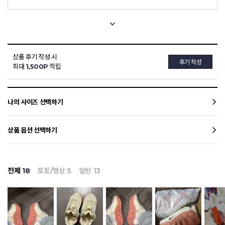
상품 후기 작성 시
후기 작성
최대
1,500P
적립
나의 사이즈 선택하기
상품 옵션 선택하기
전체
18
포토/영상
5
일반
13