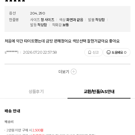
옵션
204, 290
한줄평
사이즈
정 사이즈
색상
화면과 같음
발볼
적당함
발등
적당함
착화감
보통
처음에 약간 타이트했는데 금방 편해졌어요 색상선택 잘한거같아요 좋아요
s********1
2026.07.20 22:57:58
도움돼요
신고
0
더보기
상품후기
교환/반품/AS안내
배송 안내
배송비
2만원 미만 구매 시
2,500원