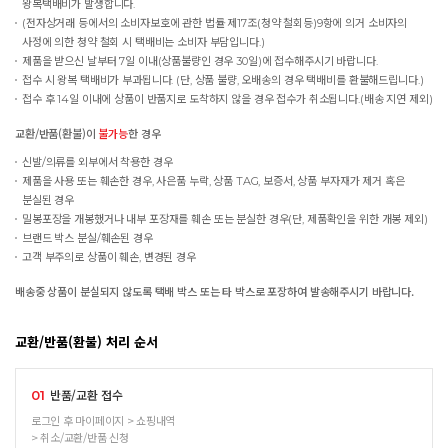
왕복택배비가 발생합니다.
(전자상거래 등에서의 소비자보호에 관한 법률 제17조(청약 철회등)9항에 의거 소비자의
사정에 의한 청약 철회 시 택배비는 소비자 부담입니다.)
제품을 받으신 날부터 7일 이내(상품불량인 경우 30일)에 접수해주시기 바랍니다.
접수 시 왕복 택배비가 부과됩니다. (단, 상품 불량, 오배송의 경우 택배비를 환불해드립니다.)
접수 후 14일 이내에 상품이 반품지로 도착하지 않을 경우 접수가 취소됩니다.(배송 지연 제외)
교환/반품(환불)이
불가능
한 경우
신발/의류를 외부에서 착용한 경우
제품을 사용 또는 훼손한 경우, 사은품 누락, 상품 TAG, 보증서, 상품 부자재가 제거 혹은
분실된 경우
밀봉포장을 개봉했거나 내부 포장재를 훼손 또는 분실한 경우(단, 제품확인을 위한 개봉 제외)
브랜드 박스 분실/훼손된 경우
고객 부주의로 상품이 훼손, 변경된 경우
배송중 상품이 분실되지 않도록 택배 박스 또는 타 박스로 포장하여 발송해주시기 바랍니다.
교환/반품(환불) 처리 순서
반품/교환 접수
01
로그인 후 마이페이지 > 쇼핑내역
> 취소/교환/반품 신청