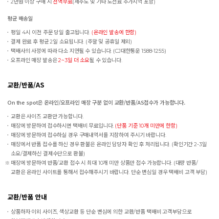
2만원 이상 구매 시
전액무료
(제주도 및 기타 도선료 추가지역 포함)
평균 배송일
평일 4시 이전 주문 당일 출고됩니다.
(온라인 발송에 한함)
결제 완료 후 평균 2일 소요됩니다. (주말 및 공휴일 제외)
택배사의 사정에 따라 다소 지연될 수 있습니다. (CJ대한통운 1588-1255)
오프라인 매장 발송은
2~3일 더 소요
될 수 있습니다.
교환/반품/AS
On the spot은 온라인/오프라인 매장 구분 없이 교환/반품/AS접수가 가능합니다.
교환은 사이즈 교환만 가능합니다.
매장에 방문하여 접수하시면 택배비 무료입니다.
(단품 기준 10개 미만에 한함)
매장에 방문하여 접수하실 경우 구매내역서를 지참하여 주시기 바랍니다.
매장에서 반품 접수를 하신 경우 환불은 온라인 담당자 확인 후 처리됩니다. (확인기간 2-3일
소요/결제하신 결제수단으로 환불)
매장에 방문하여 반품/교환 접수 시 최대 10개 미만 상품만 접수 가능합니다. (대량 반품/
교환은 온라인 사이트를 통해서 접수해주시기 바랍니다. 단순 변심일 경우 택배비 고객 부담)
교환/반품 안내
상품하자 이외 사이즈, 색상교환 등 단순 변심에 의한 교환/반품 택배비 고객부담으로