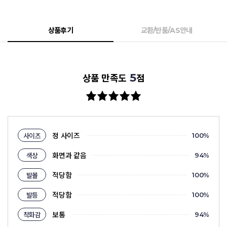
상품후기
교환/반품/AS안내
5
상품 만족도
점
정 사이즈
사이즈
100
%
화면과 같음
색상
94
%
적당함
발볼
100
%
적당함
발등
100
%
보통
착화감
94
%