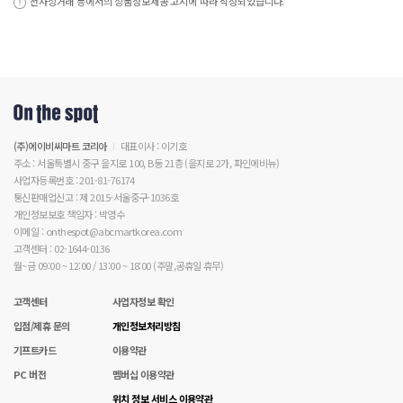
전자상거래 등에서의 상품정보제공 고시에 따라 작성되었습니다.
(주)에이비씨마트 코리아
대표이사 : 이기호
주소 : 서울특별시 중구 을지로 100, B동 21층 (을지로 2가, 파인에비뉴)
사업자등록번호 : 201-81-76174
통신판매업신고 : 제 2015-서울중구-1036호
개인정보보호 책임자 : 박영수
이메일 : onthespot@abcmartkorea.com
고객센터 : 02-1644-0136
월~금 09:00 ~ 12:00 / 13:00 ~ 18:00 (주말,공휴일 휴무)
고객센터
사업자정보 확인
입점/제휴 문의
개인정보처리방침
기프트카드
이용약관
PC 버전
멤버십 이용약관
위치 정보 서비스 이용약관