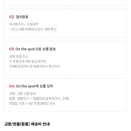
접수완료
02
마이페이지 > 쇼핑내역
> 취소/교환/반품에서 접수 상태 확인
On the spot으로 상품 발송
03
교환/반품 주소
각 주문건에 대한 발송처이며,
구매확정내역서 및 동봉서에서 확인가능
On the spot에 상품 도착
04
교환 : 교환 상품 발송
반품 : 환불처리 → 환불완료 결제사(카드, 은행)
영업일 기준 3~4일 후 환불확인 가능
교환/반품(환불) 배송비 안내