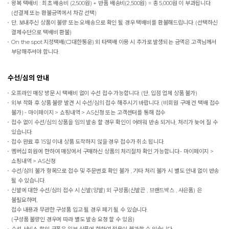
왕복 택배비 : 최초 배송비 (2,500원) + 반품 배송비(2,500원) = 총 5,000원 이 부과됩니다.
(선결제 또는 환불금액에서 차감 선택)
단, 보내주신 상품이 불량 또는 오배송으로 확인 될 경우 택배비를 환불해드립니다. (선택하신
결제수단으로 택배비 환불)
On the spot
지정택배(CJ대한통운) 외 타택배 이용 시 추가로 발생되는 금액은 고객님께서
부담해주셔야 합니다.
수선/심의 안내
오프라인 매장 방문 시 택배비 없이 수선 접수 가능합니다. (단, 입점 업체 상품 불가)
외부 착화 후 상품 불량 발견 시 수선/심의 접수 해주시기 바랍니다. (비회원 구매 건 택배 접수
불가) - 마이페이지 > 쇼핑내역 > AS신청 또는 고객센터를 통해 접수
접수 없이 수선/심의 상품을 임의 발송 할 경우 확인이 어려워 반송 되거나, 처리가 늦어 질 수
있습니다.
접수 완료 후 15일 이내 상품 도착하지 않을 경우 접수가 취소 됩니다.
멤버십 회원에 한하여 매장에서 구매하신 상품의 처리절차 확인 가능합니다.- 마이페이지 >
쇼핑내역 > AS신청
수선/심의 불가 항목으로 접수 및 주문번호 확인 불가 , 기타 처리 불가 시 별도 안내 없이 반송
될 수 있습니다.
신발에 대한 수선/심의 접수 시 신발(양발) 외 구성품(신발끈 , 브랜드박스 , 사은품) 은
불필요하며,
접수 내용과 무관한 구성품 입고 될 경우 폐기 될 수 있습니다.
(구성품 불량인 경우에 따라 별도 발송 요청 할 수 있음)