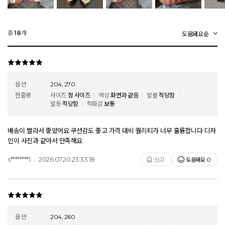
총
개
18
옵션
204, 270
한줄평
사이즈
정 사이즈
색상
화면과 같음
발볼
적당함
발등
적당함
착화감
보통
배송이 빨라서 좋았어요 쿠션감도 좋고 가격 대비 퀄리티가 너무 훌륭합니다 디자
인이 사진과 같아서 만족해요
s********1
2026.07.20 23:33:18
도움돼요
신고
0
옵션
204, 260