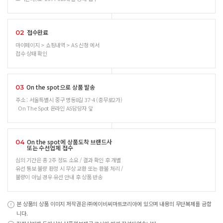
접수완료
02
마이페이지 > 쇼핑내역 > AS 신청 에서
접수 상태 확인
On the spot으로 상품 발송
03
주소 : 서울특별시 중구 명동8길 37-4 (충무로2가)
On The Spot 온라인 AS담당자 앞
On the spot에 상품도착 브랜드사
04
또는 수선업체 접수
심의 기간은 총 2주 정도 소요 / 결과 확인 후 개별
유선 통보 불량 판정 시 무상 교환 또는 환불 처리 /
불량이 아닐 경우 유선 안내 후 상품 반송
본 상품의 상품 이미지 저작권은 ㈜에이비씨마트코리아에 있으며 내용의 무단복제를 금합
니다.