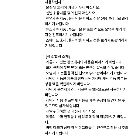
사용하십시오. 

 불꽃 및 화기에 가까이 두지 마십시오. 

 신발 뒤꿈치를 꺾어 신지 마십시오. 

 천연가죽 제품 : 물세탁을 피하고 신발 전용 클리너로 관리
하시기 바랍니다. 

 인조가죽 제품 : 부드러운 솔 또는 천으로 오염을 제거 후 
자연 건조하시기 바랍니다. 

 스웨이드 소재 : 물세탁을 피하고 전용 브러시로 관리하시
기 바랍니다. 

 [섬유/합성 소재] 

 기름기가 있는 장소에서의 사용은 피하시기 바랍니다. 

 화기 근처에 두면 변형 또는 변색이 발생할 수 있습니다. 

 오염 시 비눗물을 적신 천으로 닦아 관리하시기 바랍니다. 

 세탁이 가능한 제품에 한해 세탁하시며 세탁 가능 여부는 
상품 택을 확인하시기 바랍니다. 

 세탁 시 중성세제와 미지근한 물(15~25도)을 사용하시기 
바랍니다. 

 세탁기 사용 및 표백제 사용은 제품 손상의 원인이 될 수 
있으므로 삼가 바랍니다. 

 신발 뒤꿈치를 꺾어 신지 마십시오. 

 제품의 수명 연장을 위해 용도에 맞게 착용하시기 바랍니
다. 

 바닥 마모가 심한 경우 미끄러울 수 있으므로 착용 시 주의
하시기 바랍니다. 
