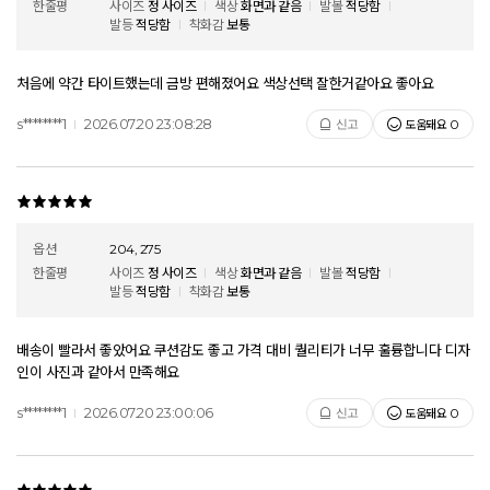
한줄평
사이즈
정 사이즈
색상
화면과 같음
발볼
적당함
발등
적당함
착화감
보통
처음에 약간 타이트했는데 금방 편해졌어요 색상선택 잘한거같아요 좋아요
s********1
2026.07.20 23:08:28
도움돼요
신고
0
옵션
204, 275
한줄평
사이즈
정 사이즈
색상
화면과 같음
발볼
적당함
발등
적당함
착화감
보통
배송이 빨라서 좋았어요 쿠션감도 좋고 가격 대비 퀄리티가 너무 훌륭합니다 디자
인이 사진과 같아서 만족해요
s********1
2026.07.20 23:00:06
도움돼요
신고
0