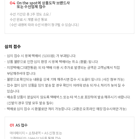
On the spot에 상품도착 브랜드사
04
또는 수선업체 접수
수선 기간은 총 2주 정도 소요 /
수선 완료 시 개별 유선 통보
(수선 내용에 따라 수선 비용이 청구될 수 있습니다.)
심의 접수
심의 접수 시 왕복 택배비 (5,000원) 가 부과됩니다.
상품 불량으로 인한 심의 판정 시 왕복 택배비는 취소 (환불) 됩니다.
지정택배(CJ대한통운) 외 타 택배 이용 시 추가로 발생되는 금액은 고객님께서 직접
부담해주셔야 합니다.
불량으로 확인되는 내용을 상세 기재 해주시면 접수 시 도움이 됩니다. (사진 첨부 가능)
접수 없이 심의 상품을 임의 발송 할 경우 확인이 어려워 반송 되거나, 처리가 늦어 질 수
있습니다.
배송중 상품이 분실되지 않도록 택배박스 또는 타 박스로 포장하여 발송 해주시기 바랍니다.
(신발의 경우 양발 모두 발송 필수)
택배로 심의 접수 시 환불로만 처리 가능합니다. (교환은 오프라인 매장 접수시에만 가능)
AS 접수
01
마이페이지 > 쇼핑내역 > AS 신청 또는
고객센터(02-1644-0136)를 통해 접수