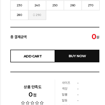
230
240
250
260
270
280
290
0
총 결제금액
원
BUY NOW
ADD CART
사이즈
-
상품 만족도
색상
-
0
발볼
-
점
발등
-