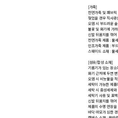
 [가죽] 

 천연가죽 및 패브릭 소재는 물기와 마찰에 의해 이염 또는 변색이 발생할 수 있습니다. 

 젖었을 경우 직사광선, 난방기구, 드라이어 등으로 강제 건조하지 마십시오. 

 오염 시 부드러운 솔이나 천으로 닦고 신발 전용 클리너를 사용하십시오. 

 불꽃 및 화기에 가까이 두지 마십시오. 

 신발 뒤꿈치를 꺾어 신지 마십시오. 

 천연가죽 제품 : 물세탁을 피하고 신발 전용 클리너로 관리하시기 바랍니다. 

 인조가죽 제품 : 부드러운 솔 또는 천으로 오염을 제거 후 자연 건조하시기 바랍니다. 

 스웨이드 소재 : 물세탁을 피하고 전용 브러시로 관리하시기 바랍니다. 

 [섬유/합성 소재] 

 기름기가 있는 장소에서의 사용은 피하시기 바랍니다. 

 화기 근처에 두면 변형 또는 변색이 발생할 수 있습니다. 

 오염 시 비눗물을 적신 천으로 닦아 관리하시기 바랍니다. 

 세탁이 가능한 제품에 한해 세탁하시며 세탁 가능 여부는 상품 택을 확인하시기 바랍니다. 

 세탁 시 중성세제와 미지근한 물(15~25도)을 사용하시기 바랍니다. 

 세탁기 사용 및 표백제 사용은 제품 손상의 원인이 될 수 있으므로 삼가 바랍니다. 

 신발 뒤꿈치를 꺾어 신지 마십시오. 

 제품의 수명 연장을 위해 용도에 맞게 착용하시기 바랍니다. 

 바닥 마모가 심한 경우 미끄러울 수 있으므로 착용 시 주의하시기 바랍니다. 

 캔버스 소재 : 올바르지 않은 클리너 사용은 황변, 탈색의 원인이 되므로 사용에 주의하시기 바랍니다. 밝은 색상의 캔버스 제품 세탁은 전문 세탁 업체를 이용하시는 것