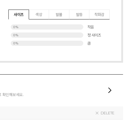
사이즈
색상
발볼
발등
착화감
작음
0%
정 사이즈
0%
큼
0%
로 확인해보세요.
DELETE