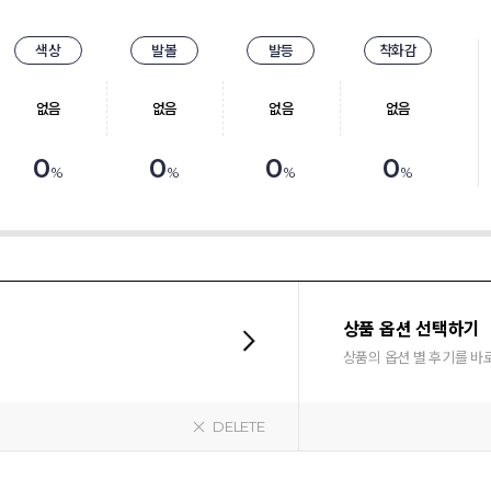
색상
발볼
발등
착화감
없음
없음
없음
없음
0
0
0
0
%
%
%
%
상품 옵션 선택하기
상품의 옵션 별 후기를 바
DELETE