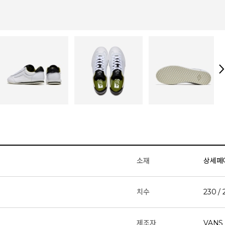
소재
상세페
치수
230 / 
제조자
VANS