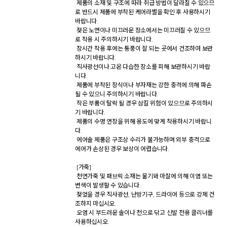
 제품의 소재 및 구조에 따라 취급 방법이 달라질 수 있으므
로 반드시 제품에 부착된 케어라벨을 확인 후 사용하시기 
바랍니다. 

 젖은 노면이나 미끄러운 장소에서는 미끄러질 수 있으므
로 착용 시 주의하시기 바랍니다. 

 장시간 착용 후에는 통풍이 잘 되는 곳에서 건조하여 보관
하시기 바랍니다. 

 직사광선이나 고온 다습한 장소를 피해 보관하시기 바랍
니다. 

 제품에 부착된 장식이나 부자재는 강한 충격에 의해 파손
될 수 있으니 주의하시기 바랍니다. 

 작은 부품이 탈락 될 경우 삼킬 위험이 있으므로 주의하시
기 바랍니다. 

 제품의 수명 연장을 위해 용도에 맞게 착용하시기 바랍니
다. 

 에어솔 제품은 구조상 수리가 불가능하며 외부 충격으로 
에어가 손상된 경우 보상이 어렵습니다. 

 [가죽] 

 천연가죽 및 패브릭 소재는 물기와 마찰에 의해 이염 또는 
변색이 발생할 수 있습니다. 

 젖었을 경우 직사광선, 난방기구, 드라이어 등으로 강제 건
조하지 마십시오. 

 오염 시 부드러운 솔이나 천으로 닦고 신발 전용 클리너를 
사용하십시오. 
