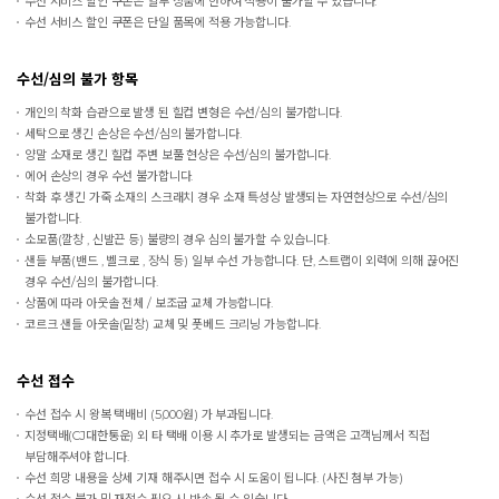
수선 서비스 할인 쿠폰은 일부 상품에 한하여 적용이 불가할 수 있습니다.
수선 서비스 할인 쿠폰은 단일 품목에 적용 가능합니다.
수선/심의 불가 항목
개인의 착화 습관으로 발생 된 힐컵 변형은 수선/심의 불가합니다.
세탁으로 생긴 손상은 수선/심의 불가합니다.
양말 소재로 생긴 힐컵 주변 보풀 현상은 수선/심의 불가합니다.
에어 손상의 경우 수선 불가합니다.
착화 후 생긴 가죽 소재의 스크래치 경우 소재 특성상 발생되는 자연현상으로 수선/심의
불가합니다.
소모품(깔창 , 신발끈 등) 불량의 경우 심의 불가할 수 있습니다.
샌들 부품(밴드 , 벨크로 , 장식 등) 일부 수선 가능합니다. 단, 스트랩이 외력에 의해 끊어진
경우 수선/심의 불가합니다.
상품에 따라 아웃솔 전체 / 보조굽 교체 가능합니다.
코르크 샌들 아웃솔(밑창) 교체 및 풋베드 크리닝 가능합니다.
수선 접수
수선 접수 시 왕복 택배비 (5,000원) 가 부과됩니다.
지정택배(CJ대한통운) 외 타 택배 이용 시 추가로 발생되는 금액은 고객님께서 직접
부담해주셔야 합니다.
수선 희망 내용을 상세 기재 해주시면 접수 시 도움이 됩니다. (사진 첨부 가능)