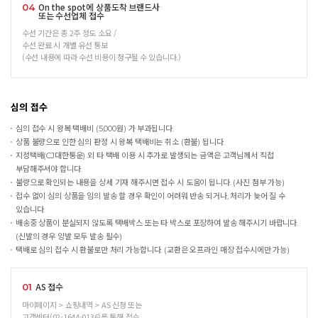
On the spot에 상품도착 브랜드사
04
또는 수선업체 접수
수선 기간은 총 2주 정도 소요 /
수선 완료 시 개별 유선 통보
(수선 내용에 따라 수선 비용이 청구될 수 있습니다.)
심의 접수
심의 접수 시 왕복 택배비 (5,000원) 가 부과됩니다.
상품 불량으로 인한 심의 판정 시 왕복 택배비는 취소 (환불) 됩니다.
지정택배(CJ대한통운) 외 타 택배 이용 시 추가로 발생되는 금액은 고객님께서 직접
부담해주셔야 합니다.
불량으로 확인되는 내용을 상세 기재 해주시면 접수 시 도움이 됩니다. (사진 첨부 가능)
접수 없이 심의 상품을 임의 발송 할 경우 확인이 어려워 반송 되거나, 처리가 늦어 질 수
있습니다.
배송중 상품이 분실되지 않도록 택배박스 또는 타 박스로 포장하여 발송 해주시기 바랍니다.
(신발의 경우 양발 모두 발송 필수)
택배로 심의 접수 시 환불로만 처리 가능합니다. (교환은 오프라인 매장 접수시에만 가능)
AS 접수
01
마이페이지 > 쇼핑내역 > AS 신청 또는
고객센터(02-1644-0136)를 통해 접수