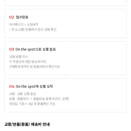
접수완료
02
마이페이지 > 쇼핑내역
> 취소/교환/반품에서 접수 상태 확인
On the spot으로 상품 발송
03
교환/반품 주소
각 주문건에 대한 발송처이며,
구매확정내역서 및 동봉서에서 확인가능
On the spot에 상품 도착
04
교환 : 교환 상품 발송
반품 : 환불처리 → 환불완료 결제사(카드, 은행)
영업일 기준 3~4일 후 환불확인 가능
교환/반품(환불) 배송비 안내