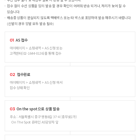
수선 접수 불가 및 재접수 필요 시 반송 될 수 있습니다.
접수 없이 수선 상품을 임의 발송 할 경우 확인이 어려워 반송 되거나, 처리가 늦어 질 수
있습니다.
배송중 상품이 분실되지 않도록 택배박스 또는 타 박스로 포장하여 발송 해주시기 바랍니다.
(신발의 경우 양발 모두 발송 필수)
AS 접수
01
마이페이지 > 쇼핑내역 > AS 신청 또는
고객센터(02-1644-0136)를 통해 접수
접수완료
02
마이페이지 > 쇼핑내역 > AS 신청 에서
접수 상태 확인
On the spot으로 상품 발송
03
주소 : 서울특별시 중구 명동8길 37-4 (충무로2가)
On The Spot 온라인 AS담당자 앞