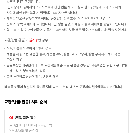
왕복택배비가 발생합니다.
(전자상거래 등에서의 소비자보호에 관한 법률 제17조(청약 철회등)9항에 의거 소비자의
사정에 의한 청약 철회 시 택배비는 소비자 부담입니다.)
제품을 받으신 날부터 7일 이내(상품불량인 경우 30일)에 접수해주시기 바랍니다.
접수 시 왕복 택배비가 부과됩니다. (단, 상품 불량, 오배송의 경우 택배비를 환불해드립니다.)
접수 후 14일 이내에 상품이 반품지로 도착하지 않을 경우 접수가 취소됩니다.(배송 지연 제외)
교환/반품(환불)이
불가능
한 경우
신발/의류를 외부에서 착용한 경우
제품을 사용 또는 훼손한 경우, 사은품 누락, 상품 TAG, 보증서, 상품 부자재가 제거 혹은
분실된 경우
밀봉포장을 개봉했거나 내부 포장재를 훼손 또는 분실한 경우(단, 제품확인을 위한 개봉 제외)
브랜드 박스 분실/훼손된 경우
고객 부주의로 상품이 훼손, 변경된 경우
배송중 상품이 분실되지 않도록 택배 박스 또는 타 박스로 포장하여 발송해주시기 바랍니다.
교환/반품(환불) 처리 순서
반품/교환 접수
01
로그인 후 마이페이지 > 쇼핑내역
> 취소/교환/반품 신청