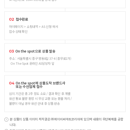
접수완료
02
마이페이지 > 쇼핑내역 > AS 신청 에서
접수 상태 확인
On the spot으로 상품 발송
03
주소 : 서울특별시 중구 명동8길 37-4 (충무로2가)
On The Spot 온라인 AS담당자 앞
On the spot에 상품도착 브랜드사
04
또는 수선업체 접수
심의 기간은 총 2주 정도 소요 / 결과 확인 후 개별
유선 통보 불량 판정 시 무상 교환 또는 환불 처리 /
불량이 아닐 경우 유선 안내 후 상품 반송
본 상품의 상품 이미지 저작권은 ㈜에이비씨마트코리아에 있으며 내용의 무단복제를 금합
니다.