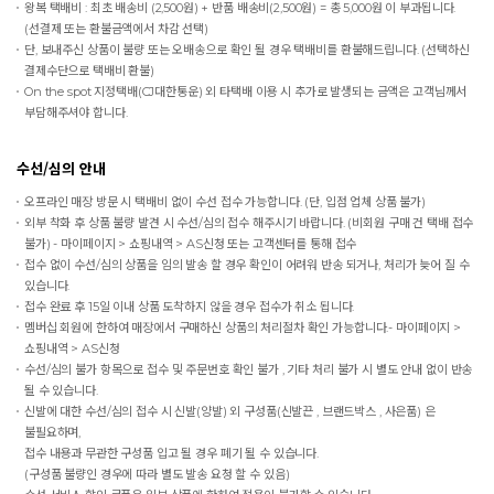
왕복 택배비 : 최초 배송비 (2,500원) + 반품 배송비(2,500원) = 총 5,000원 이 부과됩니다.
(선결제 또는 환불금액에서 차감 선택)
단, 보내주신 상품이 불량 또는 오배송으로 확인 될 경우 택배비를 환불해드립니다. (선택하신
결제수단으로 택배비 환불)
On the spot
지정택배(CJ대한통운) 외 타택배 이용 시 추가로 발생되는 금액은 고객님께서
부담해주셔야 합니다.
수선/심의 안내
오프라인 매장 방문 시 택배비 없이 수선 접수 가능합니다. (단, 입점 업체 상품 불가)
외부 착화 후 상품 불량 발견 시 수선/심의 접수 해주시기 바랍니다. (비회원 구매 건 택배 접수
불가) - 마이페이지 > 쇼핑내역 > AS신청 또는 고객센터를 통해 접수
접수 없이 수선/심의 상품을 임의 발송 할 경우 확인이 어려워 반송 되거나, 처리가 늦어 질 수
있습니다.
접수 완료 후 15일 이내 상품 도착하지 않을 경우 접수가 취소 됩니다.
멤버십 회원에 한하여 매장에서 구매하신 상품의 처리절차 확인 가능합니다.- 마이페이지 >
쇼핑내역 > AS신청
수선/심의 불가 항목으로 접수 및 주문번호 확인 불가 , 기타 처리 불가 시 별도 안내 없이 반송
될 수 있습니다.
신발에 대한 수선/심의 접수 시 신발(양발) 외 구성품(신발끈 , 브랜드박스 , 사은품) 은
불필요하며,
접수 내용과 무관한 구성품 입고 될 경우 폐기 될 수 있습니다.
(구성품 불량인 경우에 따라 별도 발송 요청 할 수 있음)