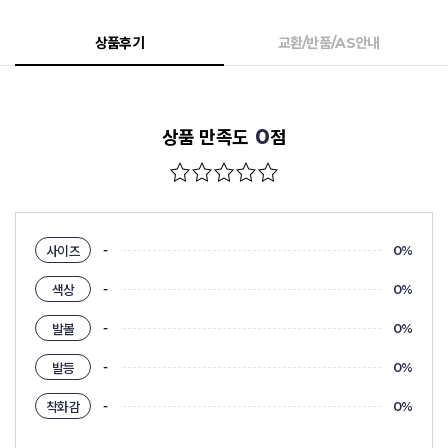
상품후기
교환/반품/AS안내
0
상품 만족도
점
-
사이즈
0%
-
색상
0%
-
발볼
0%
-
발등
0%
-
착화감
0%