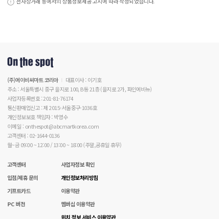
전자상거래 등에서의 상품정보제공 고시에 따라 작성되었습니다.
(주)에이비씨마트 코리아
대표이사 : 이기호
주소 : 서울특별시 중구 을지로 100, B동 21층 (을지로 2가, 파인에비뉴)
사업자등록번호 : 201-81-76174
통신판매업신고 : 제 2015-서울중구-1036호
개인정보보호 책임자 : 박영수
이메일 : onthespot@abcmartkorea.com
고객센터 : 02-1644-0136
월~금 09:00 ~ 12:00 / 13:00 ~ 18:00 (주말,공휴일 휴무)
고객센터
사업자정보 확인
입점/제휴 문의
개인정보처리방침
기프트카드
이용약관
PC 버전
멤버십 이용약관
위치 정보 서비스 이용약관