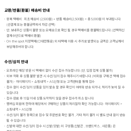
교환/반품(환불) 배송비 안내
왕복 택배비 : 최초 배송비 (2,500원) + 반품 배송비(2,500원) = 총 5,000원 이 부과됩니다.
(선결제 또는 환불금액에서 차감 선택)
단, 보내주신 상품이 불량 또는 오배송으로 확인 될 경우 택배비를 환불해드립니다. (선택하신
결제수단으로 택배비 환불)
On the spot
지정택배(CJ대한통운) 외 타택배 이용 시 추가로 발생되는 금액은 고객님께서
부담해주셔야 합니다.
수선/심의 안내
오프라인 매장 방문 시 택배비 없이 수선 접수 가능합니다. (단, 입점 업체 상품 불가)
외부 착화 후 상품 불량 발견 시 수선/심의 접수 해주시기 바랍니다. (비회원 구매 건 택배 접수
불가) - 마이페이지 > 쇼핑내역 > AS신청 또는 고객센터를 통해 접수
접수 없이 수선/심의 상품을 임의 발송 할 경우 확인이 어려워 반송 되거나, 처리가 늦어 질 수
있습니다.
접수 완료 후 15일 이내 상품 도착하지 않을 경우 접수가 취소 됩니다.
멤버십 회원에 한하여 매장에서 구매하신 상품의 처리절차 확인 가능합니다.- 마이페이지 >
쇼핑내역 > AS신청
수선/심의 불가 항목으로 접수 및 주문번호 확인 불가 , 기타 처리 불가 시 별도 안내 없이 반송
될 수 있습니다.
신발에 대한 수선/심의 접수 시 신발(양발) 외 구성품(신발끈 , 브랜드박스 , 사은품) 은