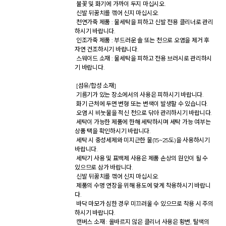
 불꽃 및 화기에 가까이 두지 마십시오. 

 신발 뒤꿈치를 꺾어 신지 마십시오. 

 천연가죽 제품 : 물세탁을 피하고 신발 전용 클리너로 관리
하시기 바랍니다. 

 인조가죽 제품 : 부드러운 솔 또는 천으로 오염을 제거 후 
자연 건조하시기 바랍니다. 

 스웨이드 소재 : 물세탁을 피하고 전용 브러시로 관리하시
기 바랍니다. 

 [섬유/합성 소재] 

 기름기가 있는 장소에서의 사용은 피하시기 바랍니다. 

 화기 근처에 두면 변형 또는 변색이 발생할 수 있습니다. 

 오염 시 비눗물을 적신 천으로 닦아 관리하시기 바랍니다. 

 세탁이 가능한 제품에 한해 세탁하시며 세탁 가능 여부는 
상품 택을 확인하시기 바랍니다. 

 세탁 시 중성세제와 미지근한 물(15~25도)을 사용하시기 
바랍니다. 

 세탁기 사용 및 표백제 사용은 제품 손상의 원인이 될 수 
있으므로 삼가 바랍니다. 

 신발 뒤꿈치를 꺾어 신지 마십시오. 

 제품의 수명 연장을 위해 용도에 맞게 착용하시기 바랍니
다. 

 바닥 마모가 심한 경우 미끄러울 수 있으므로 착용 시 주의
하시기 바랍니다. 

 캔버스 소재 : 올바르지 않은 클리너 사용은 황변, 탈색의 