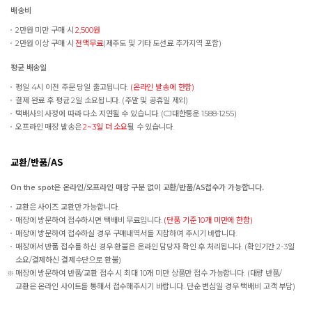
배송비
2만원 미만 구매 시
2,500원
2만원 이상 구매 시
전액무료
(제주도 및 기타 도선료 추가지역 포함)
평균 배송일
평일 4시 이전 주문 당일 출고됩니다.
(온라인 발송에 한함)
결제 완료 후 평균 2일 소요됩니다. (주말 및 공휴일 제외)
택배사의 사정에 따라 다소 지연될 수 있습니다. (CJ대한통운 1588-1255)
오프라인 매장 발송은
2~3일 더 소요
될 수 있습니다.
교환/반품/AS
On the spot은 온라인/오프라인 매장 구분 없이 교환/반품/AS접수가 가능합니다.
교환은 사이즈 교환만 가능합니다.
매장에 방문하여 접수하시면 택배비 무료입니다.
(단품 기준 10개 미만에 한함)
매장에 방문하여 접수하실 경우 구매내역서를 지참하여 주시기 바랍니다.
매장에서 반품 접수를 하신 경우 환불은 온라인 담당자 확인 후 처리됩니다. (확인기간 2-3일
소요/결제하신 결제수단으로 환불)
매장에 방문하여 반품/교환 접수 시 최대 10개 미만 상품만 접수 가능합니다. (대량 반품/
교환은 온라인 사이트를 통해서 접수해주시기 바랍니다. 단순 변심일 경우 택배비 고객 부담)