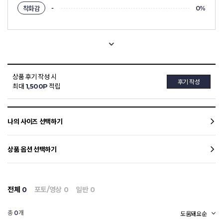
-
착화감
0%
상품 후기 작성 시
후기 작성
최대
1,500P
적립
나의 사이즈 선택하기
상품 옵션 선택하기
전체
0
포토/영상
0
일반
0
총
개
0