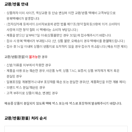
교환/반품 안내
상품하자 이외 사이즈, 색상교환 등 단순 변심에 의한 교환/반품 택배비 고객부담으로
왕복택배비가 발생합니다.
(전자상거래 등에서의 소비자보호에 관한 법률 제17조(청약 철회등)9항에 의거 소비자의
사정에 의한 청약 철회 시 택배비는 소비자 부담입니다.)
제품을 받으신 날부터 7일 이내(상품불량인 경우 30일)에 접수해주시기 바랍니다.
접수 시 왕복 택배비가 부과됩니다. (단, 상품 불량, 오배송의 경우 택배비를 환불해드립니다.)
접수 후 14일 이내에 상품이 반품지로 도착하지 않을 경우 접수가 취소됩니다.(배송 지연 제외)
교환/반품(환불)이
불가능
한 경우
신발/의류를 외부에서 착용한 경우
제품을 사용 또는 훼손한 경우, 사은품 누락, 상품 TAG, 보증서, 상품 부자재가 제거 혹은
분실된 경우
밀봉포장을 개봉했거나 내부 포장재를 훼손 또는 분실한 경우(단, 제품확인을 위한 개봉 제외)
브랜드 박스 분실/훼손된 경우
고객 부주의로 상품이 훼손, 변경된 경우
배송중 상품이 분실되지 않도록 택배 박스 또는 타 박스로 포장하여 발송해주시기 바랍니다.
교환/반품(환불) 처리 순서