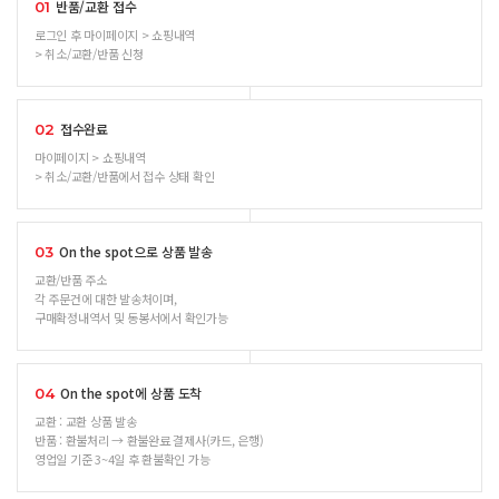
반품/교환 접수
01
로그인 후 마이페이지 > 쇼핑내역
> 취소/교환/반품 신청
접수완료
02
마이페이지 > 쇼핑내역
> 취소/교환/반품에서 접수 상태 확인
On the spot으로 상품 발송
03
교환/반품 주소
각 주문건에 대한 발송처이며,
구매확정내역서 및 동봉서에서 확인가능
On the spot에 상품 도착
04
교환 : 교환 상품 발송
반품 : 환불처리 → 환불완료 결제사(카드, 은행)
영업일 기준 3~4일 후 환불확인 가능