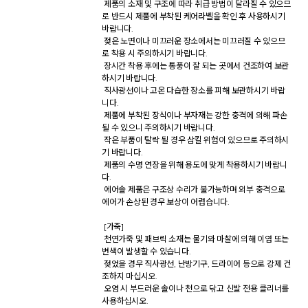
 제품의 소재 및 구조에 따라 취급 방법이 달라질 수 있으므
로 반드시 제품에 부착된 케어라벨을 확인 후 사용하시기 
바랍니다. 

 젖은 노면이나 미끄러운 장소에서는 미끄러질 수 있으므
로 착용 시 주의하시기 바랍니다. 

 장시간 착용 후에는 통풍이 잘 되는 곳에서 건조하여 보관
하시기 바랍니다. 

 직사광선이나 고온 다습한 장소를 피해 보관하시기 바랍
니다. 

 제품에 부착된 장식이나 부자재는 강한 충격에 의해 파손
될 수 있으니 주의하시기 바랍니다. 

 작은 부품이 탈락 될 경우 삼킬 위험이 있으므로 주의하시
기 바랍니다. 

 제품의 수명 연장을 위해 용도에 맞게 착용하시기 바랍니
다. 

 에어솔 제품은 구조상 수리가 불가능하며 외부 충격으로 
에어가 손상된 경우 보상이 어렵습니다. 

 [가죽] 

 천연가죽 및 패브릭 소재는 물기와 마찰에 의해 이염 또는 
변색이 발생할 수 있습니다. 

 젖었을 경우 직사광선, 난방기구, 드라이어 등으로 강제 건
조하지 마십시오. 

 오염 시 부드러운 솔이나 천으로 닦고 신발 전용 클리너를 
사용하십시오. 
