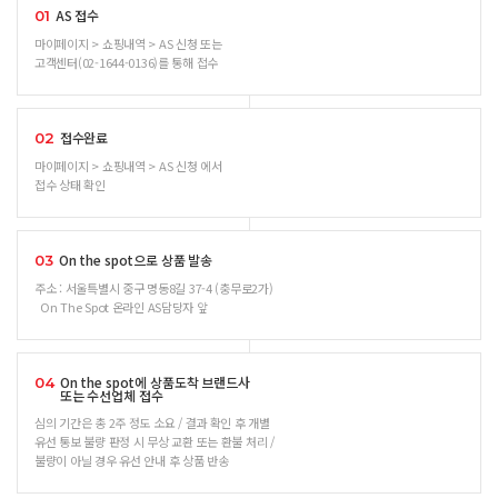
AS 접수
01
마이페이지 > 쇼핑내역 > AS 신청 또는
고객센터(02-1644-0136)를 통해 접수
접수완료
02
마이페이지 > 쇼핑내역 > AS 신청 에서
접수 상태 확인
On the spot으로 상품 발송
03
주소 : 서울특별시 중구 명동8길 37-4 (충무로2가)
On The Spot 온라인 AS담당자 앞
On the spot에 상품도착 브랜드사
04
또는 수선업체 접수
심의 기간은 총 2주 정도 소요 / 결과 확인 후 개별
유선 통보 불량 판정 시 무상 교환 또는 환불 처리 /
불량이 아닐 경우 유선 안내 후 상품 반송