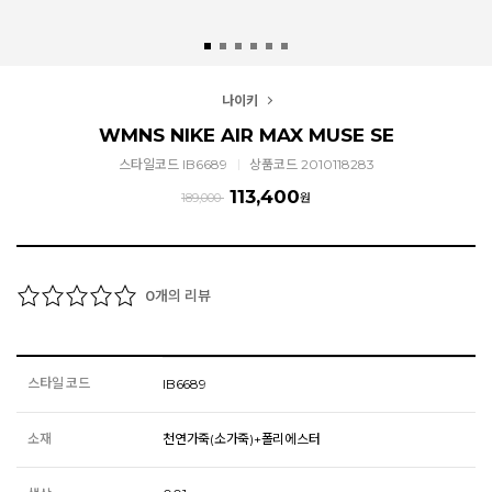
나이키
WMNS NIKE AIR MAX MUSE SE
스타일코드 IB6689
상품코드 2010118283
113,400
189,000
원
개의 리뷰
0
스타일 코드
IB6689
소재
천연가죽(소가죽)+폴리에스터