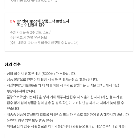
On The Spot 온라인 AS담당자 앞
On the spot에 상품도착 브랜드사
04
또는 수선업체 접수
수선 기간은 총 2주 정도 소요 /
수선 완료 시 개별 유선 통보
(수선 내용에 따라 수선 비용이 청구될 수 있습니다.)
심의 접수
심의 접수 시 왕복 택배비 (5,000원) 가 부과됩니다.
상품 불량으로 인한 심의 판정 시 왕복 택배비는 취소 (환불) 됩니다.
지정택배(CJ대한통운) 외 타 택배 이용 시 추가로 발생되는 금액은 고객님께서 직접
부담해주셔야 합니다.
불량으로 확인되는 내용을 상세 기재 해주시면 접수 시 도움이 됩니다. (사진 첨부 가능)
접수 없이 심의 상품을 임의 발송 할 경우 확인이 어려워 반송 되거나, 처리가 늦어 질 수
있습니다.
배송중 상품이 분실되지 않도록 택배박스 또는 타 박스로 포장하여 발송 해주시기 바랍니다.
(신발의 경우 양발 모두 발송 필수)
택배로 심의 접수 시 환불로만 처리 가능합니다. (교환은 오프라인 매장 접수시에만 가능)