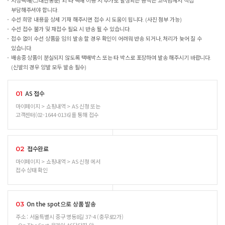
지정택배(CJ대한통운) 외 타 택배 이용 시 추가로 발생되는 금액은 고객님께서 직접
부담해주셔야 합니다.
수선 희망 내용을 상세 기재 해주시면 접수 시 도움이 됩니다. (사진 첨부 가능)
수선 접수 불가 및 재접수 필요 시 반송 될 수 있습니다.
접수 없이 수선 상품을 임의 발송 할 경우 확인이 어려워 반송 되거나, 처리가 늦어 질 수
있습니다.
배송중 상품이 분실되지 않도록 택배박스 또는 타 박스로 포장하여 발송 해주시기 바랍니다.
(신발의 경우 양발 모두 발송 필수)
AS 접수
01
마이페이지 > 쇼핑내역 > AS 신청 또는
고객센터(02-1644-0136)를 통해 접수
접수완료
02
마이페이지 > 쇼핑내역 > AS 신청 에서
접수 상태 확인
On the spot으로 상품 발송
03
주소 : 서울특별시 중구 명동8길 37-4 (충무로2가)