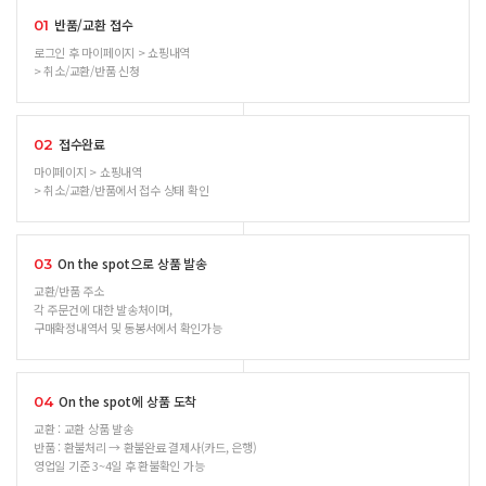
반품/교환 접수
01
로그인 후 마이페이지 > 쇼핑내역
> 취소/교환/반품 신청
접수완료
02
마이페이지 > 쇼핑내역
> 취소/교환/반품에서 접수 상태 확인
On the spot으로 상품 발송
03
교환/반품 주소
각 주문건에 대한 발송처이며,
구매확정내역서 및 동봉서에서 확인가능
On the spot에 상품 도착
04
교환 : 교환 상품 발송
반품 : 환불처리 → 환불완료 결제사(카드, 은행)
영업일 기준 3~4일 후 환불확인 가능