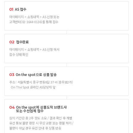
AS 접수
01
마이페이지 > 쇼핑내역 > AS 신청 또는
고객센터(02-1644-0136)를 통해 접수
접수완료
02
마이페이지 > 쇼핑내역 > AS 신청 에서
접수 상태 확인
On the spot으로 상품 발송
03
주소 : 서울특별시 중구 명동8길 37-4 (충무로2가)
On The Spot 온라인 AS담당자 앞
On the spot에 상품도착 브랜드사
04
또는 수선업체 접수
심의 기간은 총 2주 정도 소요 / 결과 확인 후 개별
유선 통보 불량 판정 시 무상 교환 또는 환불 처리 /
불량이 아닐 경우 유선 안내 후 상품 반송