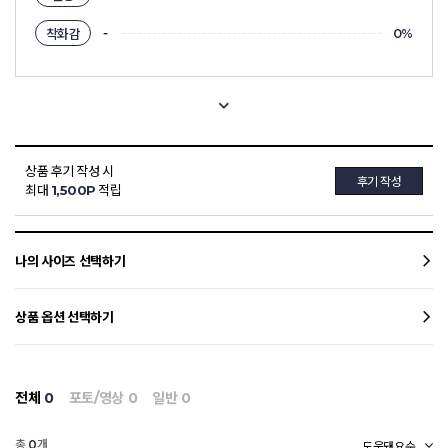
-
착화감
0%
상품 후기 작성 시
후기 작성
최대
1,500P
적립
나의 사이즈 선택하기
상품 옵션 선택하기
전체
0
포토/영상
0
일반
0
총
개
0