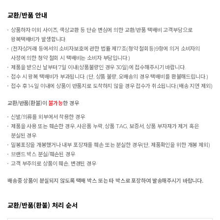
교환/반품 안내
상품하자 이외 사이즈, 색상교환 등 단순 변심에 의한 교환/반품 택배비 고객부담으로
왕복택배비가 발생합니다.
(전자상거래 등에서의 소비자보호에 관한 법률 제17조(청약 철회등)9항에 의거 소비자의
사정에 의한 청약 철회 시 택배비는 소비자 부담입니다.)
제품을 받으신 날부터 7일 이내(상품불량인 경우 30일)에 접수해주시기 바랍니다.
접수 시 왕복 택배비가 부과됩니다. (단, 상품 불량, 오배송의 경우 택배비를 환불해드립니다.)
접수 후 14일 이내에 상품이 반품지로 도착하지 않을 경우 접수가 취소됩니다.(배송 지연 제외)
교환/반품(환불)이
불가능
한 경우
신발/의류를 외부에서 착용한 경우
제품을 사용 또는 훼손한 경우, 사은품 누락, 상품 TAG, 보증서, 상품 부자재가 제거 혹은
분실된 경우
밀봉포장을 개봉했거나 내부 포장재를 훼손 또는 분실한 경우(단, 제품확인을 위한 개봉 제외)
브랜드 박스 분실/훼손된 경우
고객 부주의로 상품이 훼손, 변경된 경우
배송중 상품이 분실되지 않도록 택배 박스 또는 타 박스로 포장하여 발송해주시기 바랍니다.
교환/반품(환불) 처리 순서