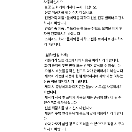
사용하십시오. 

 불꽃 및 화기에 가까이 두지 마십시오. 

 신발 뒤꿈치를 꺾어 신지 마십시오. 

 천연가죽 제품 : 물세탁을 피하고 신발 전용 클리너로 관리
하시기 바랍니다. 

 인조가죽 제품 : 부드러운 솔 또는 천으로 오염을 제거 후 
자연 건조하시기 바랍니다. 

 스웨이드 소재 : 물세탁을 피하고 전용 브러시로 관리하시
기 바랍니다. 

 [섬유/합성 소재] 

 기름기가 있는 장소에서의 사용은 피하시기 바랍니다. 

 화기 근처에 두면 변형 또는 변색이 발생할 수 있습니다. 

 오염 시 비눗물을 적신 천으로 닦아 관리하시기 바랍니다. 

 세탁이 가능한 제품에 한해 세탁하시며 세탁 가능 여부는 
상품 택을 확인하시기 바랍니다. 

 세탁 시 중성세제와 미지근한 물(15~25도)을 사용하시기 
바랍니다. 

 세탁기 사용 및 표백제 사용은 제품 손상의 원인이 될 수 
있으므로 삼가 바랍니다. 

 신발 뒤꿈치를 꺾어 신지 마십시오. 

 제품의 수명 연장을 위해 용도에 맞게 착용하시기 바랍니
다. 

 바닥 마모가 심한 경우 미끄러울 수 있으므로 착용 시 주의
하시기 바랍니다. 
