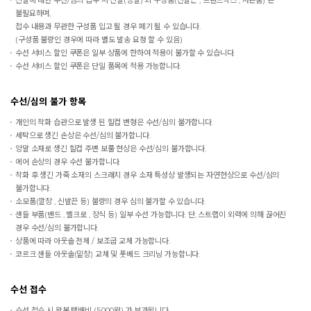
신발에 대한 수선/심의 접수 시 신발(양발) 외 구성품(신발끈 , 브랜드박스 , 사은품) 은
불필요하며,
접수 내용과 무관한 구성품 입고 될 경우 폐기 될 수 있습니다.
(구성품 불량인 경우에 따라 별도 발송 요청 할 수 있음)
수선 서비스 할인 쿠폰은 일부 상품에 한하여 적용이 불가할 수 있습니다.
수선 서비스 할인 쿠폰은 단일 품목에 적용 가능합니다.
수선/심의 불가 항목
개인의 착화 습관으로 발생 된 힐컵 변형은 수선/심의 불가합니다.
세탁으로 생긴 손상은 수선/심의 불가합니다.
양말 소재로 생긴 힐컵 주변 보풀 현상은 수선/심의 불가합니다.
에어 손상의 경우 수선 불가합니다.
착화 후 생긴 가죽 소재의 스크래치 경우 소재 특성상 발생되는 자연현상으로 수선/심의
불가합니다.
소모품(깔창 , 신발끈 등) 불량의 경우 심의 불가할 수 있습니다.
샌들 부품(밴드 , 벨크로 , 장식 등) 일부 수선 가능합니다. 단, 스트랩이 외력에 의해 끊어진
경우 수선/심의 불가합니다.
상품에 따라 아웃솔 전체 / 보조굽 교체 가능합니다.
코르크 샌들 아웃솔(밑창) 교체 및 풋베드 크리닝 가능합니다.
수선 접수
수선 접수 시 왕복 택배비 (5,000원) 가 부과됩니다.