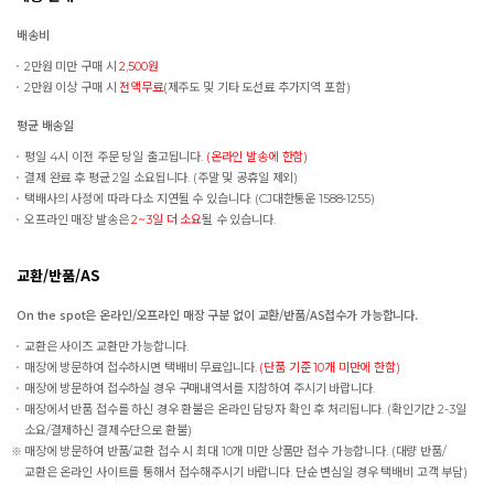
배송비
2만원 미만 구매 시
2,500원
2만원 이상 구매 시
전액무료
(제주도 및 기타 도선료 추가지역 포함)
평균 배송일
평일 4시 이전 주문 당일 출고됩니다.
(온라인 발송에 한함)
결제 완료 후 평균 2일 소요됩니다. (주말 및 공휴일 제외)
택배사의 사정에 따라 다소 지연될 수 있습니다. (CJ대한통운 1588-1255)
오프라인 매장 발송은
2~3일 더 소요
될 수 있습니다.
교환/반품/AS
On the spot은 온라인/오프라인 매장 구분 없이 교환/반품/AS접수가 가능합니다.
교환은 사이즈 교환만 가능합니다.
매장에 방문하여 접수하시면 택배비 무료입니다.
(단품 기준 10개 미만에 한함)
매장에 방문하여 접수하실 경우 구매내역서를 지참하여 주시기 바랍니다.
매장에서 반품 접수를 하신 경우 환불은 온라인 담당자 확인 후 처리됩니다. (확인기간 2-3일
소요/결제하신 결제수단으로 환불)
매장에 방문하여 반품/교환 접수 시 최대 10개 미만 상품만 접수 가능합니다. (대량 반품/
교환은 온라인 사이트를 통해서 접수해주시기 바랍니다. 단순 변심일 경우 택배비 고객 부담)