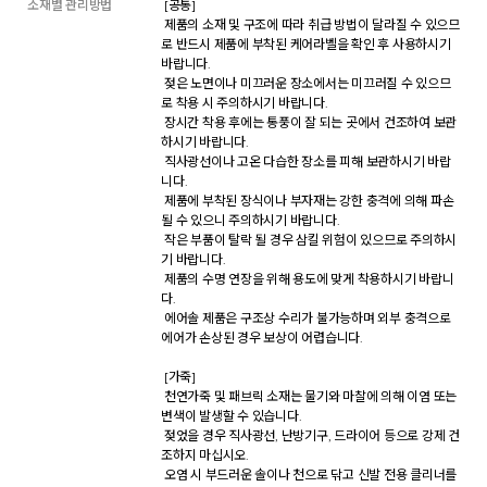
소재별 관리방법
 [공통] 

 제품의 소재 및 구조에 따라 취급 방법이 달라질 수 있으므
로 반드시 제품에 부착된 케어라벨을 확인 후 사용하시기 
바랍니다. 

 젖은 노면이나 미끄러운 장소에서는 미끄러질 수 있으므
로 착용 시 주의하시기 바랍니다. 

 장시간 착용 후에는 통풍이 잘 되는 곳에서 건조하여 보관
하시기 바랍니다. 

 직사광선이나 고온 다습한 장소를 피해 보관하시기 바랍
니다. 

 제품에 부착된 장식이나 부자재는 강한 충격에 의해 파손
될 수 있으니 주의하시기 바랍니다. 

 작은 부품이 탈락 될 경우 삼킬 위험이 있으므로 주의하시
기 바랍니다. 

 제품의 수명 연장을 위해 용도에 맞게 착용하시기 바랍니
다. 

 에어솔 제품은 구조상 수리가 불가능하며 외부 충격으로 
에어가 손상된 경우 보상이 어렵습니다. 

 [가죽] 

 천연가죽 및 패브릭 소재는 물기와 마찰에 의해 이염 또는 
변색이 발생할 수 있습니다. 

 젖었을 경우 직사광선, 난방기구, 드라이어 등으로 강제 건
조하지 마십시오. 

 오염 시 부드러운 솔이나 천으로 닦고 신발 전용 클리너를 