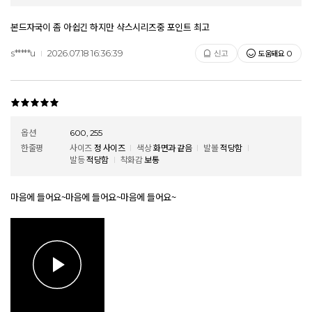
본드자국이 좀 아쉽긴 하지만 샥스시리즈중 포인트 최고
s*****u
2026.07.18 16:36:39
도움돼요
신고
0
옵션
600, 255
한줄평
사이즈
정 사이즈
색상
화면과 같음
발볼
적당함
발등
적당함
착화감
보통
마음에 들어요~마음에 들어요~마음에 들어요~