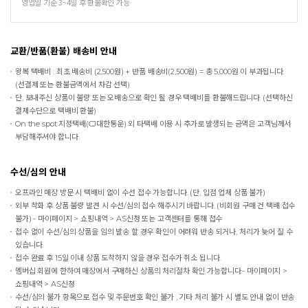
영업일 기준 3~4일 후 환불확인 가능
교환/반품(환불) 배송비 안내
왕복 택배비 : 최초 배송비 (2,500원) + 반품 배송비(2,500원) = 총 5,000원 이 부과됩니다.
(선결제 또는 환불금액에서 차감 선택)
단, 보내주신 상품이 불량 또는 오배송으로 확인 될 경우 택배비를 환불해드립니다. (선택하신
결제수단으로 택배비 환불)
On the spot
지정택배(CJ대한통운) 외 타택배 이용 시 추가로 발생되는 금액은 고객님께서
부담해주셔야 합니다.
수선/심의 안내
오프라인 매장 방문 시 택배비 없이 수선 접수 가능합니다. (단, 입점 업체 상품 불가)
외부 착화 후 상품 불량 발견 시 수선/심의 접수 해주시기 바랍니다. (비회원 구매 건 택배 접수
불가) - 마이페이지 > 쇼핑내역 > AS신청 또는 고객센터를 통해 접수
접수 없이 수선/심의 상품을 임의 발송 할 경우 확인이 어려워 반송 되거나, 처리가 늦어 질 수
있습니다.
접수 완료 후 15일 이내 상품 도착하지 않을 경우 접수가 취소 됩니다.
멤버십 회원에 한하여 매장에서 구매하신 상품의 처리절차 확인 가능합니다.- 마이페이지 >
쇼핑내역 > AS신청
수선/심의 불가 항목으로 접수 및 주문번호 확인 불가 , 기타 처리 불가 시 별도 안내 없이 반송