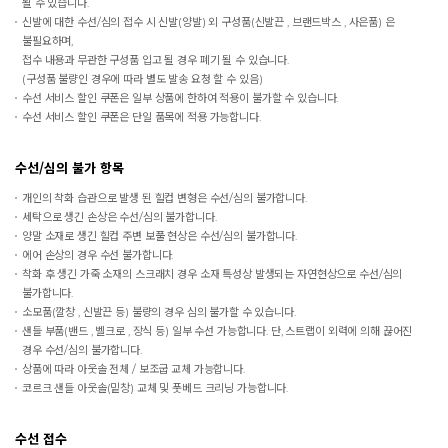
될 수 있습니다.
신발에 대한 수선/심의 접수 시 신발(양발) 외 구성품(신발끈 , 브랜드박스 , 사은품) 은
불필요하며,
접수 내용과 무관한 구성품 입고 될 경우 폐기 될 수 있습니다.
(구성품 불량인 경우에 따라 별도 발송 요청 할 수 있음)
수선 서비스 할인 쿠폰은 일부 상품에 한하여 적용이 불가할 수 있습니다.
수선 서비스 할인 쿠폰은 단일 품목에 적용 가능합니다.
수선/심의 불가 항목
개인의 착화 습관으로 발생 된 힐컵 변형은 수선/심의 불가합니다.
세탁으로 생긴 손상은 수선/심의 불가합니다.
양말 소재로 생긴 힐컵 주변 보풀 현상은 수선/심의 불가합니다.
에어 손상의 경우 수선 불가합니다.
착화 후 생긴 가죽 소재의 스크래치 경우 소재 특성상 발생되는 자연현상으로 수선/심의
불가합니다.
소모품(깔창 , 신발끈 등) 불량의 경우 심의 불가할 수 있습니다.
샌들 부품(밴드 , 벨크로 , 장식 등) 일부 수선 가능합니다. 단, 스트랩이 외력에 의해 끊어진
경우 수선/심의 불가합니다.
상품에 따라 아웃솔 전체 / 보조굽 교체 가능합니다.
코르크 샌들 아웃솔(밑창) 교체 및 풋베드 크리닝 가능합니다.
수선 접수