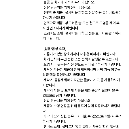
 불꽃 및 화기에 가까이 두지 마십시오. 

 신발 뒤꿈치를 꺾어 신지 마십시오. 

 천연가죽 제품 : 물세탁을 피하고 신발 전용 클리너로 관리
하시기 바랍니다. 

 인조가죽 제품 : 부드러운 솔 또는 천으로 오염을 제거 후 
자연 건조하시기 바랍니다. 

 스웨이드 소재 : 물세탁을 피하고 전용 브러시로 관리하시
기 바랍니다. 

 [섬유/합성 소재] 

 기름기가 있는 장소에서의 사용은 피하시기 바랍니다. 

 화기 근처에 두면 변형 또는 변색이 발생할 수 있습니다. 

 오염 시 비눗물을 적신 천으로 닦아 관리하시기 바랍니다. 

 세탁이 가능한 제품에 한해 세탁하시며 세탁 가능 여부는 
상품 택을 확인하시기 바랍니다. 

 세탁 시 중성세제와 미지근한 물(15~25도)을 사용하시기 
바랍니다. 

 세탁기 사용 및 표백제 사용은 제품 손상의 원인이 될 수 
있으므로 삼가 바랍니다. 

 신발 뒤꿈치를 꺾어 신지 마십시오. 

 제품의 수명 연장을 위해 용도에 맞게 착용하시기 바랍니
다. 

 바닥 마모가 심한 경우 미끄러울 수 있으므로 착용 시 주의
하시기 바랍니다. 

 캔버스 소재 : 올바르지 않은 클리너 사용은 황변, 탈색의 