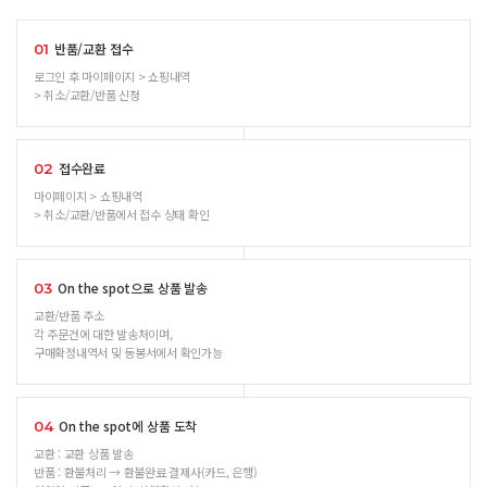
반품/교환 접수
01
로그인 후 마이페이지 > 쇼핑내역
> 취소/교환/반품 신청
접수완료
02
마이페이지 > 쇼핑내역
> 취소/교환/반품에서 접수 상태 확인
On the spot으로 상품 발송
03
교환/반품 주소
각 주문건에 대한 발송처이며,
구매확정내역서 및 동봉서에서 확인가능
On the spot에 상품 도착
04
교환 : 교환 상품 발송
반품 : 환불처리 → 환불완료 결제사(카드, 은행)