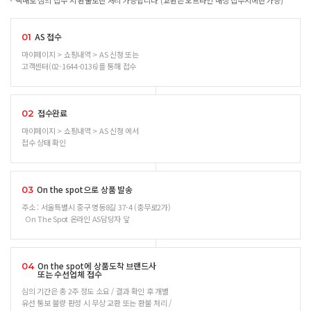
택배로 심의 접수 시 환불로만 처리 가능합니다. (교환은 오프라인 매장 접수시에만 가능)
AS 접수
01
마이페이지 > 쇼핑내역 > AS 신청 또는
고객센터(02-1644-0136)를 통해 접수
접수완료
02
마이페이지 > 쇼핑내역 > AS 신청 에서
접수 상태 확인
On the spot으로 상품 발송
03
주소 : 서울특별시 중구 명동8길 37-4 (충무로2가)
On The Spot 온라인 AS담당자 앞
On the spot에 상품도착 브랜드사
04
또는 수선업체 접수
심의 기간은 총 2주 정도 소요 / 결과 확인 후 개별
유선 통보 불량 판정 시 무상 교환 또는 환불 처리 /