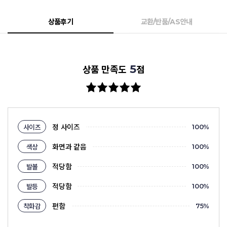
상품후기
교환/반품/AS안내
5
상품 만족도
점
정 사이즈
사이즈
100
%
화면과 같음
색상
100
%
적당함
발볼
100
%
적당함
발등
100
%
편함
착화감
75
%