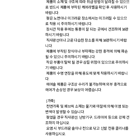
 제품의 소재 및 구조에 따라 취급 방법이 달라질 수 있으므
로 반드시 제품에 부착된 케어라벨을 확인 후 사용하시기 
바랍니다. 

 젖은 노면이나 미끄러운 장소에서는 미끄러질 수 있으므
로 착용 시 주의하시기 바랍니다. 

 장시간 착용 후에는 통풍이 잘 되는 곳에서 건조하여 보관
하시기 바랍니다. 

 직사광선이나 고온 다습한 장소를 피해 보관하시기 바랍
니다. 

 제품에 부착된 장식이나 부자재는 강한 충격에 의해 파손
될 수 있으니 주의하시기 바랍니다. 

 작은 부품이 탈락 될 경우 삼킬 위험이 있으므로 주의하시
기 바랍니다. 

 제품의 수명 연장을 위해 용도에 맞게 착용하시기 바랍니
다. 

 에어솔 제품은 구조상 수리가 불가능하며 외부 충격으로 
에어가 손상된 경우 보상이 어렵습니다. 

 [가죽] 

 천연가죽 및 패브릭 소재는 물기와 마찰에 의해 이염 또는 
변색이 발생할 수 있습니다. 

 젖었을 경우 직사광선, 난방기구, 드라이어 등으로 강제 건
조하지 마십시오. 

 오염 시 부드러운 솔이나 천으로 닦고 신발 전용 클리너를 
사용하십시오. 
