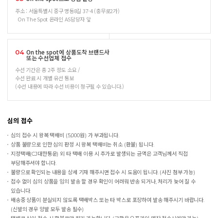
주소 : 서울특별시 중구 명동8길 37-4 (충무로2가)
On The Spot 온라인 AS담당자 앞
On the spot에 상품도착 브랜드사
04
또는 수선업체 접수
수선 기간은 총 2주 정도 소요 /
수선 완료 시 개별 유선 통보
(수선 내용에 따라 수선 비용이 청구될 수 있습니다.)
심의 접수
심의 접수 시 왕복 택배비 (5,000원) 가 부과됩니다.
상품 불량으로 인한 심의 판정 시 왕복 택배비는 취소 (환불) 됩니다.
지정택배(CJ대한통운) 외 타 택배 이용 시 추가로 발생되는 금액은 고객님께서 직접
부담해주셔야 합니다.
불량으로 확인되는 내용을 상세 기재 해주시면 접수 시 도움이 됩니다. (사진 첨부 가능)
접수 없이 심의 상품을 임의 발송 할 경우 확인이 어려워 반송 되거나, 처리가 늦어 질 수
있습니다.
배송중 상품이 분실되지 않도록 택배박스 또는 타 박스로 포장하여 발송 해주시기 바랍니다.
(신발의 경우 양발 모두 발송 필수)