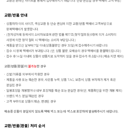
교환은 온라인 사이트를 통해서 접수해주시기 바랍니다. 단순 변심일 경우 택배비 고객 부담)
교환/반품 안내
상품하자 이외 사이즈, 색상교환 등 단순 변심에 의한 교환/반품 택배비 고객부담으로
왕복택배비가 발생합니다.
(전자상거래 등에서의 소비자보호에 관한 법률 제17조(청약 철회등)9항에 의거 소비자의
사정에 의한 청약 철회 시 택배비는 소비자 부담입니다.)
제품을 받으신 날부터 7일 이내(상품불량인 경우 30일)에 접수해주시기 바랍니다.
접수 시 왕복 택배비가 부과됩니다. (단, 상품 불량, 오배송의 경우 택배비를 환불해드립니다.)
접수 후 14일 이내에 상품이 반품지로 도착하지 않을 경우 접수가 취소됩니다.(배송 지연 제외)
교환/반품(환불)이
불가능
한 경우
신발/의류를 외부에서 착용한 경우
제품을 사용 또는 훼손한 경우, 사은품 누락, 상품 TAG, 보증서, 상품 부자재가 제거 혹은
분실된 경우
밀봉포장을 개봉했거나 내부 포장재를 훼손 또는 분실한 경우(단, 제품확인을 위한 개봉 제외)
브랜드 박스 분실/훼손된 경우
고객 부주의로 상품이 훼손, 변경된 경우
배송중 상품이 분실되지 않도록 택배 박스 또는 타 박스로 포장하여 발송해주시기 바랍니다.
교환/반품(환불) 처리 순서