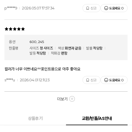
p******9
2026.05.07 17:57:34
도움돼요
신고
0
옵션
600, 245
한줄평
사이즈
정 사이즈
색상
화면과 같음
발볼
적당함
발등
적당함
착화감
편함
컬러가 너무 이쁘네요^^포인트용으로 아주 좋아요
s*****u
2026.04.01 12:11:23
도움돼요
신고
0
더보기
상품후기
교환/반품/AS안내