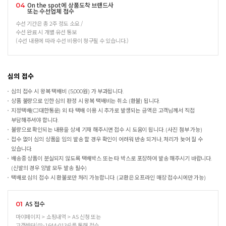
On the spot에 상품도착 브랜드사
04
또는 수선업체 접수
수선 기간은 총 2주 정도 소요 /
수선 완료 시 개별 유선 통보
(수선 내용에 따라 수선 비용이 청구될 수 있습니다.)
심의 접수
심의 접수 시 왕복 택배비 (5,000원) 가 부과됩니다.
상품 불량으로 인한 심의 판정 시 왕복 택배비는 취소 (환불) 됩니다.
지정택배(CJ대한통운) 외 타 택배 이용 시 추가로 발생되는 금액은 고객님께서 직접
부담해주셔야 합니다.
불량으로 확인되는 내용을 상세 기재 해주시면 접수 시 도움이 됩니다. (사진 첨부 가능)
접수 없이 심의 상품을 임의 발송 할 경우 확인이 어려워 반송 되거나, 처리가 늦어 질 수
있습니다.
배송중 상품이 분실되지 않도록 택배박스 또는 타 박스로 포장하여 발송 해주시기 바랍니다.
(신발의 경우 양발 모두 발송 필수)
택배로 심의 접수 시 환불로만 처리 가능합니다. (교환은 오프라인 매장 접수시에만 가능)
AS 접수
01
마이페이지 > 쇼핑내역 > AS 신청 또는
고객센터(02-1644-0136)를 통해 접수