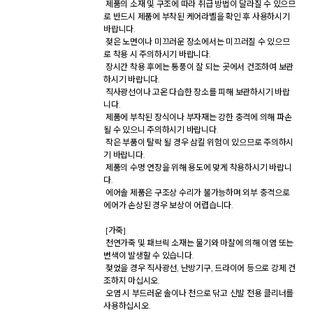
 제품의 소재 및 구조에 따라 취급 방법이 달라질 수 있으므
로 반드시 제품에 부착된 케어라벨을 확인 후 사용하시기 
바랍니다. 

 젖은 노면이나 미끄러운 장소에서는 미끄러질 수 있으므
로 착용 시 주의하시기 바랍니다. 

 장시간 착용 후에는 통풍이 잘 되는 곳에서 건조하여 보관
하시기 바랍니다. 

 직사광선이나 고온 다습한 장소를 피해 보관하시기 바랍
니다. 

 제품에 부착된 장식이나 부자재는 강한 충격에 의해 파손
될 수 있으니 주의하시기 바랍니다. 

 작은 부품이 탈락 될 경우 삼킬 위험이 있으므로 주의하시
기 바랍니다. 

 제품의 수명 연장을 위해 용도에 맞게 착용하시기 바랍니
다. 

 에어솔 제품은 구조상 수리가 불가능하며 외부 충격으로 
에어가 손상된 경우 보상이 어렵습니다. 

 [가죽] 

 천연가죽 및 패브릭 소재는 물기와 마찰에 의해 이염 또는 
변색이 발생할 수 있습니다. 

 젖었을 경우 직사광선, 난방기구, 드라이어 등으로 강제 건
조하지 마십시오. 

 오염 시 부드러운 솔이나 천으로 닦고 신발 전용 클리너를 
사용하십시오. 
