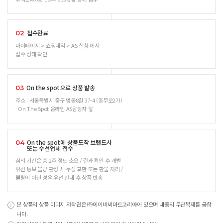
접수완료
02
마이페이지 > 쇼핑내역 > AS 신청 에서
접수 상태 확인
On the spot으로 상품 발송
03
주소 : 서울특별시 중구 명동8길 37-4 (충무로2가)
On The Spot 온라인 AS담당자 앞
On the spot에 상품도착 브랜드사
04
또는 수선업체 접수
심의 기간은 총 2주 정도 소요 / 결과 확인 후 개별
유선 통보 불량 판정 시 무상 교환 또는 환불 처리 /
불량이 아닐 경우 유선 안내 후 상품 반송
본 상품의 상품 이미지 저작권은 ㈜에이비씨마트코리아에 있으며 내용의 무단복제를 금합
니다.