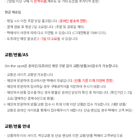
2만원 이상 구매 시
전액무료
(제주도 및 기타 도선료 추가지역 포함)
평균 배송일
평일 4시 이전 주문 당일 출고됩니다.
(온라인 발송에 한함)
결제 완료 후 평균 2일 소요됩니다. (주말 및 공휴일 제외)
택배사의 사정에 따라 다소 지연될 수 있습니다. (CJ대한통운 1588-1255)
오프라인 매장 발송은
2~3일 더 소요
될 수 있습니다.
교환/반품/AS
On the spot은 온라인/오프라인 매장 구분 없이 교환/반품/AS접수가 가능합니다.
교환은 사이즈 교환만 가능합니다.
매장에 방문하여 접수하시면 택배비 무료입니다.
(단품 기준 10개 미만에 한함)
매장에 방문하여 접수하실 경우 구매내역서를 지참하여 주시기 바랍니다.
매장에서 반품 접수를 하신 경우 환불은 온라인 담당자 확인 후 처리됩니다. (확인기간 2-3일
소요/결제하신 결제수단으로 환불)
매장에 방문하여 반품/교환 접수 시 최대 10개 미만 상품만 접수 가능합니다. (대량 반품/
교환은 온라인 사이트를 통해서 접수해주시기 바랍니다. 단순 변심일 경우 택배비 고객 부담)
교환/반품 안내
상품하자 이외 사이즈, 색상교환 등 단순 변심에 의한 교환/반품 택배비 고객부담으로