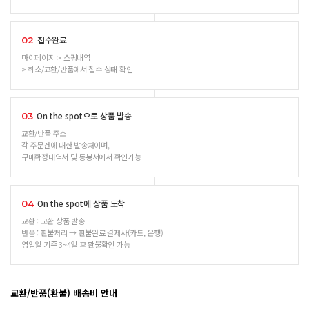
접수완료
02
마이페이지 > 쇼핑내역
> 취소/교환/반품에서 접수 상태 확인
On the spot으로 상품 발송
03
교환/반품 주소
각 주문건에 대한 발송처이며,
구매확정내역서 및 동봉서에서 확인가능
On the spot에 상품 도착
04
교환 : 교환 상품 발송
반품 : 환불처리 → 환불완료 결제사(카드, 은행)
영업일 기준 3~4일 후 환불확인 가능
교환/반품(환불) 배송비 안내