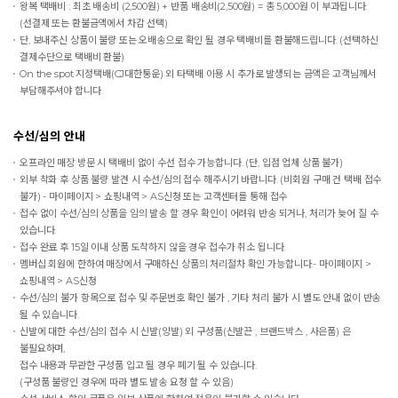
왕복 택배비 : 최초 배송비 (2,500원) + 반품 배송비(2,500원) = 총 5,000원 이 부과됩니다.
(선결제 또는 환불금액에서 차감 선택)
단, 보내주신 상품이 불량 또는 오배송으로 확인 될 경우 택배비를 환불해드립니다. (선택하신
결제수단으로 택배비 환불)
On the spot
지정택배(CJ대한통운) 외 타택배 이용 시 추가로 발생되는 금액은 고객님께서
부담해주셔야 합니다.
수선/심의 안내
오프라인 매장 방문 시 택배비 없이 수선 접수 가능합니다. (단, 입점 업체 상품 불가)
외부 착화 후 상품 불량 발견 시 수선/심의 접수 해주시기 바랍니다. (비회원 구매 건 택배 접수
불가) - 마이페이지 > 쇼핑내역 > AS신청 또는 고객센터를 통해 접수
접수 없이 수선/심의 상품을 임의 발송 할 경우 확인이 어려워 반송 되거나, 처리가 늦어 질 수
있습니다.
접수 완료 후 15일 이내 상품 도착하지 않을 경우 접수가 취소 됩니다.
멤버십 회원에 한하여 매장에서 구매하신 상품의 처리절차 확인 가능합니다.- 마이페이지 >
쇼핑내역 > AS신청
수선/심의 불가 항목으로 접수 및 주문번호 확인 불가 , 기타 처리 불가 시 별도 안내 없이 반송
될 수 있습니다.
신발에 대한 수선/심의 접수 시 신발(양발) 외 구성품(신발끈 , 브랜드박스 , 사은품) 은
불필요하며,
접수 내용과 무관한 구성품 입고 될 경우 폐기 될 수 있습니다.
(구성품 불량인 경우에 따라 별도 발송 요청 할 수 있음)