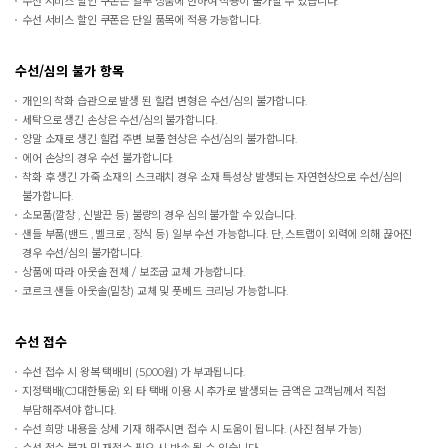
수선 서비스 할인 쿠폰은 일부 상품에 한하여 적용이 불가할 수 있습니다.
수선 서비스 할인 쿠폰은 단일 품목에 적용 가능합니다.
수선/심의 불가 항목
개인의 착화 습관으로 발생 된 힐컵 변형은 수선/심의 불가합니다.
세탁으로 생긴 손상은 수선/심의 불가합니다.
양말 소재로 생긴 힐컵 주변 보풀 현상은 수선/심의 불가합니다.
에어 손상의 경우 수선 불가합니다.
착화 후 생긴 가죽 소재의 스크래치 경우 소재 특성상 발생되는 자연현상으로 수선/심의
불가합니다.
소모품(깔창 , 신발끈 등) 불량의 경우 심의 불가할 수 있습니다.
샌들 부품(밴드 , 벨크로 , 장식 등) 일부 수선 가능합니다. 단, 스트랩이 외력에 의해 끊어진
경우 수선/심의 불가합니다.
상품에 따라 아웃솔 전체 / 보조굽 교체 가능합니다.
코르크 샌들 아웃솔(밑창) 교체 및 풋베드 크리닝 가능합니다.
수선 접수
수선 접수 시 왕복 택배비 (5,000원) 가 부과됩니다.
지정택배(CJ대한통운) 외 타 택배 이용 시 추가로 발생되는 금액은 고객님께서 직접
부담해주셔야 합니다.
수선 희망 내용을 상세 기재 해주시면 접수 시 도움이 됩니다. (사진 첨부 가능)