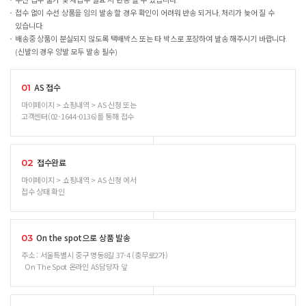
수선 접수 불가 및 재접수 필요 시 반송 될 수 있습니다.
접수 없이 수선 상품을 임의 발송 할 경우 확인이 어려워 반송 되거나, 처리가 늦어 질 수
있습니다.
배송중 상품이 분실되지 않도록 택배박스 또는 타 박스로 포장하여 발송 해주시기 바랍니다.
(신발의 경우 양발 모두 발송 필수)
AS 접수
01
마이페이지 > 쇼핑내역 > AS 신청 또는
고객센터(02-1644-0136)를 통해 접수
접수완료
02
마이페이지 > 쇼핑내역 > AS 신청 에서
접수 상태 확인
On the spot으로 상품 발송
03
주소 : 서울특별시 중구 명동8길 37-4 (충무로2가)
On The Spot 온라인 AS담당자 앞