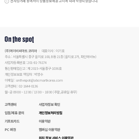
전자상거래 등에서의 상품정보제공 고시에 따라 작성되었습니다.
(주)에이비씨마트 코리아
대표이사 : 이기호
주소 : 서울특별시 중구 을지로 100, B동 21층 (을지로 2가, 파인에비뉴)
사업자등록번호 : 201-81-76174
통신판매업신고 : 제 2015-서울중구-1036호
개인정보보호 책임자 : 박영수
이메일 : onthespot@abcmartkorea.com
고객센터 : 02-1644-0136
월~금 09:00 ~ 12:00 / 13:00 ~ 18:00 (주말,공휴일 휴무)
고객센터
사업자정보 확인
입점/제휴 문의
개인정보처리방침
기프트카드
이용약관
PC 버전
멤버십 이용약관
위치 정보 서비스 이용약관