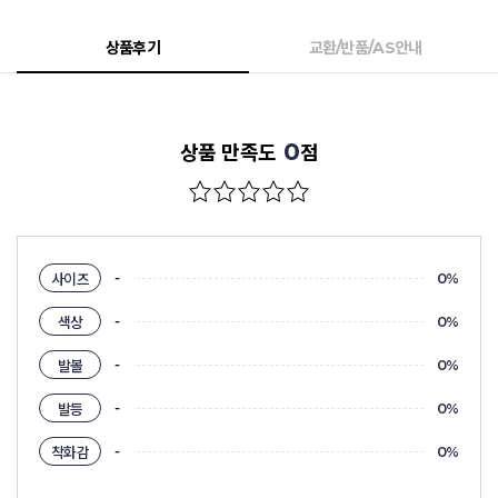
상품후기
교환/반품/AS안내
0
상품 만족도
점
-
사이즈
0%
-
색상
0%
-
발볼
0%
-
발등
0%
-
착화감
0%