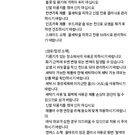
 불꽃 및 화기에 가까이 두지 마십시오. 

 신발 뒤꿈치를 꺾어 신지 마십시오. 

 천연가죽 제품 : 물세탁을 피하고 신발 전용 클리너로 관리
하시기 바랍니다. 

 인조가죽 제품 : 부드러운 솔 또는 천으로 오염을 제거 후 
자연 건조하시기 바랍니다. 

 스웨이드 소재 : 물세탁을 피하고 전용 브러시로 관리하시
기 바랍니다. 

 [섬유/합성 소재] 

 기름기가 있는 장소에서의 사용은 피하시기 바랍니다. 

 화기 근처에 두면 변형 또는 변색이 발생할 수 있습니다. 

 오염 시 비눗물을 적신 천으로 닦아 관리하시기 바랍니다. 

 세탁이 가능한 제품에 한해 세탁하시며 세탁 가능 여부는 
상품 택을 확인하시기 바랍니다. 

 세탁 시 중성세제와 미지근한 물(15~25도)을 사용하시기 
바랍니다. 

 세탁기 사용 및 표백제 사용은 제품 손상의 원인이 될 수 
있으므로 삼가 바랍니다. 

 신발 뒤꿈치를 꺾어 신지 마십시오. 

 제품의 수명 연장을 위해 용도에 맞게 착용하시기 바랍니
다. 

 바닥 마모가 심한 경우 미끄러울 수 있으므로 착용 시 주의
하시기 바랍니다. 

 캔버스 소재 : 올바르지 않은 클리너 사용은 황변, 탈색의 