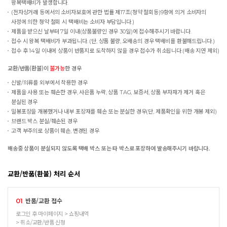
왕복택배비가 발생합니다.
(전자상거래 등에서의 소비자보호에 관한 법률 제17조(청약 철회등)9항에 의거 소비자의
사정에 의한 청약 철회 시 택배비는 소비자 부담입니다.)
제품을 받으신 날부터 7일 이내(상품불량인 경우 30일)에 접수해주시기 바랍니다.
접수 시 왕복 택배비가 부과됩니다. (단, 상품 불량, 오배송의 경우 택배비를 환불해드립니다.)
접수 후 14일 이내에 상품이 반품지로 도착하지 않을 경우 접수가 취소됩니다.(배송 지연 제외)
교환/반품(환불)이
불가능
한 경우
신발/의류를 외부에서 착용한 경우
제품을 사용 또는 훼손한 경우, 사은품 누락, 상품 TAG, 보증서, 상품 부자재가 제거 혹은
분실된 경우
밀봉포장을 개봉했거나 내부 포장재를 훼손 또는 분실한 경우(단, 제품확인을 위한 개봉 제외)
브랜드 박스 분실/훼손된 경우
고객 부주의로 상품이 훼손, 변경된 경우
배송중 상품이 분실되지 않도록 택배 박스 또는 타 박스로 포장하여 발송해주시기 바랍니다.
교환/반품(환불) 처리 순서
반품/교환 접수
01
로그인 후 마이페이지 > 쇼핑내역
> 취소/교환/반품 신청