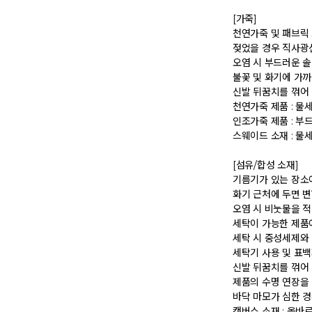
 [가죽] 

 천연가죽 및 패브릭 소재는 물기와 마찰에 의해 이염 또는 변색이 발생할 수 있습니다. 

 젖었을 경우 직사광선, 난방기구, 드라이어 등으로 강제 건조하지 마십시오. 

 오염 시 부드러운 솔이나 천으로 닦고 신발 전용 클리너를 사용하십시오. 

 불꽃 및 화기에 가까이 두지 마십시오. 

 신발 뒤꿈치를 꺾어 신지 마십시오. 

 천연가죽 제품 : 물세탁을 피하고 신발 전용 클리너로 관리하시기 바랍니다. 

 인조가죽 제품 : 부드러운 솔 또는 천으로 오염을 제거 후 자연 건조하시기 바랍니다. 

 스웨이드 소재 : 물세탁을 피하고 전용 브러시로 관리하시기 바랍니다. 

 [섬유/합성 소재] 

 기름기가 있는 장소에서의 사용은 피하시기 바랍니다. 

 화기 근처에 두면 변형 또는 변색이 발생할 수 있습니다. 

 오염 시 비눗물을 적신 천으로 닦아 관리하시기 바랍니다. 

 세탁이 가능한 제품에 한해 세탁하시며 세탁 가능 여부는 상품 택을 확인하시기 바랍니다. 

 세탁 시 중성세제와 미지근한 물(15~25도)을 사용하시기 바랍니다. 

 세탁기 사용 및 표백제 사용은 제품 손상의 원인이 될 수 있으므로 삼가 바랍니다. 

 신발 뒤꿈치를 꺾어 신지 마십시오. 

 제품의 수명 연장을 위해 용도에 맞게 착용하시기 바랍니다. 

 바닥 마모가 심한 경우 미끄러울 수 있으므로 착용 시 주의하시기 바랍니다. 

 캔버스 소재 : 올바르지 않은 클리너 사용은 황변, 탈색의 원인이 되므로 사용에 주의하시기 바랍니다. 밝은 색상의 캔버스 제품 세탁은 전문 세탁 업체를 이용하시는 것