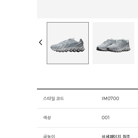
스타일 코드
IM0700
색상
001
굽높이
상세페이지 참조