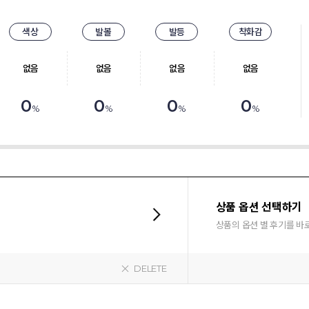
색상
발볼
발등
착화감
없음
없음
없음
없음
0
0
0
0
%
%
%
%
상품 옵션 선택하기
상품의 옵션 별 후기를 바
DELETE