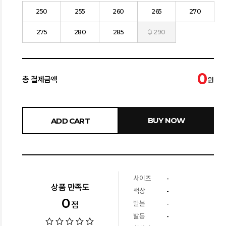
250
255
260
265
270
275
280
285
290
0
총 결제금액
원
BUY NOW
ADD CART
사이즈
-
상품 만족도
색상
-
0
발볼
-
점
발등
-