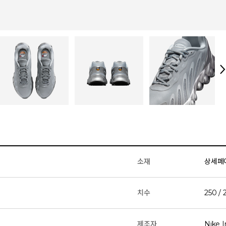
소재
상세페
치수
250 / 
제조자
Nike I