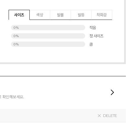
사이즈
색상
발볼
발등
착화감
작음
0%
정 사이즈
0%
큼
0%
로 확인해보세요.
DELETE