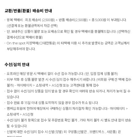
교환/반품(환불) 배송비 안내
왕복 택배비 : 최초 배송비 (2,500원) + 반품 배송비(2,500원) = 총 5,000원 이 부과됩니다.
(선결제 또는 환불금액에서 차감 선택)
단, 보내주신 상품이 불량 또는 오배송으로 확인 될 경우 택배비를 환불해드립니다. (선택하신
결제수단으로 택배비 환불)
On the spot
지정택배(CJ대한통운) 외 타택배 이용 시 추가로 발생되는 금액은 고객님께서
부담해주셔야 합니다.
수선/심의 안내
오프라인 매장 방문 시 택배비 없이 수선 접수 가능합니다. (단, 입점 업체 상품 불가)
외부 착화 후 상품 불량 발견 시 수선/심의 접수 해주시기 바랍니다. (비회원 구매 건 택배 접수
불가) - 마이페이지 > 쇼핑내역 > AS신청 또는 고객센터를 통해 접수
접수 없이 수선/심의 상품을 임의 발송 할 경우 확인이 어려워 반송 되거나, 처리가 늦어 질 수
있습니다.
접수 완료 후 15일 이내 상품 도착하지 않을 경우 접수가 취소 됩니다.
멤버십 회원에 한하여 매장에서 구매하신 상품의 처리절차 확인 가능합니다.- 마이페이지 >
쇼핑내역 > AS신청
수선/심의 불가 항목으로 접수 및 주문번호 확인 불가 , 기타 처리 불가 시 별도 안내 없이 반송
될 수 있습니다.
신발에 대한 수선/심의 접수 시 신발(양발) 외 구성품(신발끈 , 브랜드박스 , 사은품) 은