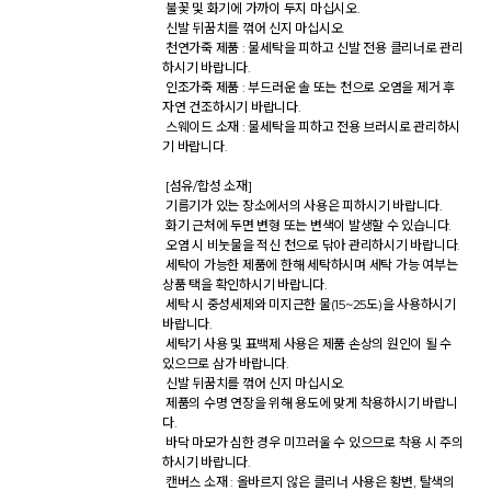
 불꽃 및 화기에 가까이 두지 마십시오. 

 신발 뒤꿈치를 꺾어 신지 마십시오. 

 천연가죽 제품 : 물세탁을 피하고 신발 전용 클리너로 관리
하시기 바랍니다. 

 인조가죽 제품 : 부드러운 솔 또는 천으로 오염을 제거 후 
자연 건조하시기 바랍니다. 

 스웨이드 소재 : 물세탁을 피하고 전용 브러시로 관리하시
기 바랍니다. 

 [섬유/합성 소재] 

 기름기가 있는 장소에서의 사용은 피하시기 바랍니다. 

 화기 근처에 두면 변형 또는 변색이 발생할 수 있습니다. 

 오염 시 비눗물을 적신 천으로 닦아 관리하시기 바랍니다. 

 세탁이 가능한 제품에 한해 세탁하시며 세탁 가능 여부는 
상품 택을 확인하시기 바랍니다. 

 세탁 시 중성세제와 미지근한 물(15~25도)을 사용하시기 
바랍니다. 

 세탁기 사용 및 표백제 사용은 제품 손상의 원인이 될 수 
있으므로 삼가 바랍니다. 

 신발 뒤꿈치를 꺾어 신지 마십시오. 

 제품의 수명 연장을 위해 용도에 맞게 착용하시기 바랍니
다. 

 바닥 마모가 심한 경우 미끄러울 수 있으므로 착용 시 주의
하시기 바랍니다. 

 캔버스 소재 : 올바르지 않은 클리너 사용은 황변, 탈색의 