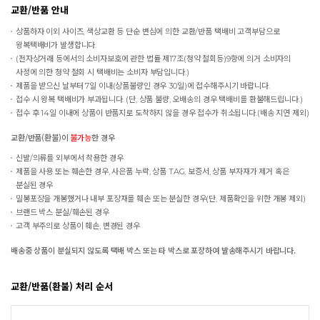
교환/반품 안내
상품하자 이외 사이즈, 색상교환 등 단순 변심에 의한 교환/반품 택배비 고객부담으로
왕복택배비가 발생합니다.
(전자상거래 등에서의 소비자보호에 관한 법률 제17조(청약 철회등)9항에 의거 소비자의
사정에 의한 청약 철회 시 택배비는 소비자 부담입니다.)
제품을 받으신 날부터 7일 이내(상품불량인 경우 30일)에 접수해주시기 바랍니다.
접수 시 왕복 택배비가 부과됩니다. (단, 상품 불량, 오배송의 경우 택배비를 환불해드립니다.)
접수 후 14일 이내에 상품이 반품지로 도착하지 않을 경우 접수가 취소됩니다.(배송 지연 제외)
교환/반품(환불)이
불가능
한 경우
신발/의류를 외부에서 착용한 경우
제품을 사용 또는 훼손한 경우, 사은품 누락, 상품 TAG, 보증서, 상품 부자재가 제거 혹은
분실된 경우
밀봉포장을 개봉했거나 내부 포장재를 훼손 또는 분실한 경우(단, 제품확인을 위한 개봉 제외)
브랜드 박스 분실/훼손된 경우
고객 부주의로 상품이 훼손, 변경된 경우
배송중 상품이 분실되지 않도록 택배 박스 또는 타 박스로 포장하여 발송해주시기 바랍니다.
교환/반품(환불) 처리 순서