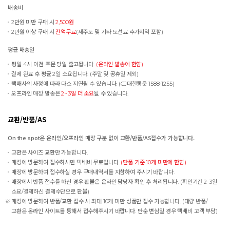
배송비
2만원 미만 구매 시
2,500원
2만원 이상 구매 시
전액무료
(제주도 및 기타 도선료 추가지역 포함)
평균 배송일
평일 4시 이전 주문 당일 출고됩니다.
(온라인 발송에 한함)
결제 완료 후 평균 2일 소요됩니다. (주말 및 공휴일 제외)
택배사의 사정에 따라 다소 지연될 수 있습니다. (CJ대한통운 1588-1255)
오프라인 매장 발송은
2~3일 더 소요
될 수 있습니다.
교환/반품/AS
On the spot은 온라인/오프라인 매장 구분 없이 교환/반품/AS접수가 가능합니다.
교환은 사이즈 교환만 가능합니다.
매장에 방문하여 접수하시면 택배비 무료입니다.
(단품 기준 10개 미만에 한함)
매장에 방문하여 접수하실 경우 구매내역서를 지참하여 주시기 바랍니다.
매장에서 반품 접수를 하신 경우 환불은 온라인 담당자 확인 후 처리됩니다. (확인기간 2-3일
소요/결제하신 결제수단으로 환불)
매장에 방문하여 반품/교환 접수 시 최대 10개 미만 상품만 접수 가능합니다. (대량 반품/
교환은 온라인 사이트를 통해서 접수해주시기 바랍니다. 단순 변심일 경우 택배비 고객 부담)