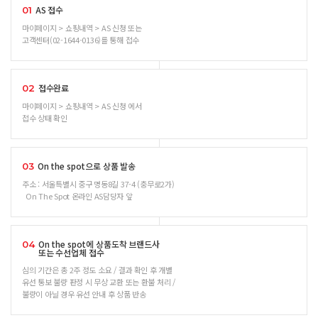
AS 접수
01
마이페이지 > 쇼핑내역 > AS 신청 또는
고객센터(02-1644-0136)를 통해 접수
접수완료
02
마이페이지 > 쇼핑내역 > AS 신청 에서
접수 상태 확인
On the spot으로 상품 발송
03
주소 : 서울특별시 중구 명동8길 37-4 (충무로2가)
On The Spot 온라인 AS담당자 앞
On the spot에 상품도착 브랜드사
04
또는 수선업체 접수
심의 기간은 총 2주 정도 소요 / 결과 확인 후 개별
유선 통보 불량 판정 시 무상 교환 또는 환불 처리 /
불량이 아닐 경우 유선 안내 후 상품 반송