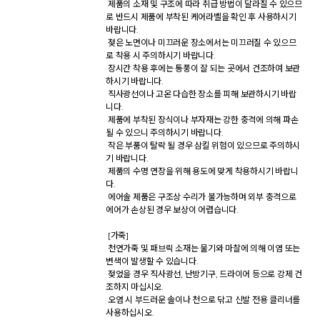
 제품의 소재 및 구조에 따라 취급 방법이 달라질 수 있으므
로 반드시 제품에 부착된 케어라벨을 확인 후 사용하시기 
바랍니다. 

 젖은 노면이나 미끄러운 장소에서는 미끄러질 수 있으므
로 착용 시 주의하시기 바랍니다. 

 장시간 착용 후에는 통풍이 잘 되는 곳에서 건조하여 보관
하시기 바랍니다. 

 직사광선이나 고온 다습한 장소를 피해 보관하시기 바랍
니다. 

 제품에 부착된 장식이나 부자재는 강한 충격에 의해 파손
될 수 있으니 주의하시기 바랍니다. 

 작은 부품이 탈락 될 경우 삼킬 위험이 있으므로 주의하시
기 바랍니다. 

 제품의 수명 연장을 위해 용도에 맞게 착용하시기 바랍니
다. 

 에어솔 제품은 구조상 수리가 불가능하며 외부 충격으로 
에어가 손상된 경우 보상이 어렵습니다. 

 [가죽] 

 천연가죽 및 패브릭 소재는 물기와 마찰에 의해 이염 또는 
변색이 발생할 수 있습니다. 

 젖었을 경우 직사광선, 난방기구, 드라이어 등으로 강제 건
조하지 마십시오. 

 오염 시 부드러운 솔이나 천으로 닦고 신발 전용 클리너를 
사용하십시오. 
