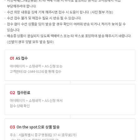
지정택배(CJ대한통운) 외 타 택배 이용 시 추가로 발생되는 금액은 고객님께서 직접
부담해주셔야 합니다.
수선 희망 내용을 상세 기재 해주시면 접수 시 도움이 됩니다. (사진 첨부 가능)
수선 접수 불가 및 재접수 필요 시 반송 될 수 있습니다.
접수 없이 수선 상품을 임의 발송 할 경우 확인이 어려워 반송 되거나, 처리가 늦어 질 수
있습니다.
배송중 상품이 분실되지 않도록 택배박스 또는 타 박스로 포장하여 발송 해주시기 바랍니다.
(신발의 경우 양발 모두 발송 필수)
AS 접수
01
마이페이지 > 쇼핑내역 > AS 신청 또는
고객센터(02-1644-0136)를 통해 접수
접수완료
02
마이페이지 > 쇼핑내역 > AS 신청 에서
접수 상태 확인
On the spot으로 상품 발송
03
주소 : 서울특별시 중구 명동8길 37-4 (충무로2가)