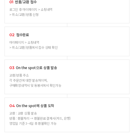
반품/교환 접수
01
로그인 후 마이페이지 > 쇼핑내역
> 취소/교환/반품 신청
접수완료
02
마이페이지 > 쇼핑내역
> 취소/교환/반품에서 접수 상태 확인
On the spot으로 상품 발송
03
교환/반품 주소
각 주문건에 대한 발송처이며,
구매확정내역서 및 동봉서에서 확인가능
On the spot에 상품 도착
04
교환 : 교환 상품 발송
반품 : 환불처리 → 환불완료 결제사(카드, 은행)
영업일 기준 3~4일 후 환불확인 가능