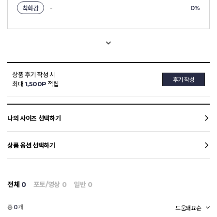
-
착화감
0%
상품 후기 작성 시
후기 작성
최대
1,500P
적립
나의 사이즈 선택하기
상품 옵션 선택하기
전체
0
포토/영상
0
일반
0
총
개
0