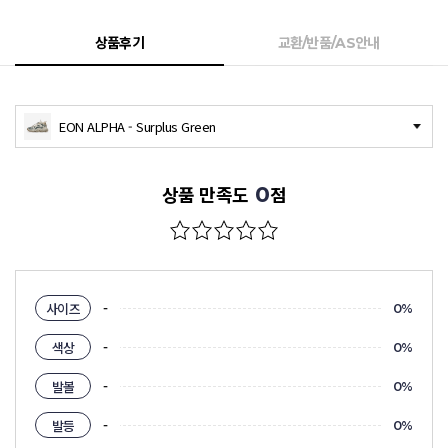
상품후기
교환/반품/AS안내
EON ALPHA - Surplus Green
0
상품 만족도
점
-
사이즈
0%
-
색상
0%
-
발볼
0%
-
발등
0%