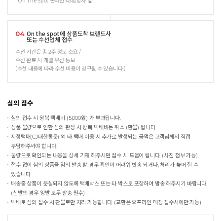
On The Spot 온라인 AS담당자 앞
On the spot에 상품도착 브랜드사
04
또는 수선업체 접수
수선 기간은 총 2주 정도 소요 /
수선 완료 시 개별 유선 통보
(수선 내용에 따라 수선 비용이 청구될 수 있습니다.)
심의 접수
심의 접수 시 왕복 택배비 (5,000원) 가 부과됩니다.
상품 불량으로 인한 심의 판정 시 왕복 택배비는 취소 (환불) 됩니다.
지정택배(CJ대한통운) 외 타 택배 이용 시 추가로 발생되는 금액은 고객님께서 직접
부담해주셔야 합니다.
불량으로 확인되는 내용을 상세 기재 해주시면 접수 시 도움이 됩니다. (사진 첨부 가능)
접수 없이 심의 상품을 임의 발송 할 경우 확인이 어려워 반송 되거나, 처리가 늦어 질 수
있습니다.
배송중 상품이 분실되지 않도록 택배박스 또는 타 박스로 포장하여 발송 해주시기 바랍니다.
(신발의 경우 양발 모두 발송 필수)
택배로 심의 접수 시 환불로만 처리 가능합니다. (교환은 오프라인 매장 접수시에만 가능)