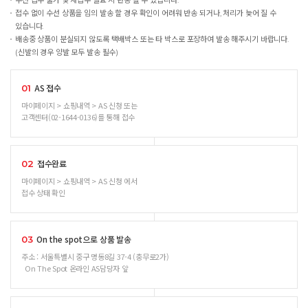
수선 접수 불가 및 재접수 필요 시 반송 될 수 있습니다.
접수 없이 수선 상품을 임의 발송 할 경우 확인이 어려워 반송 되거나, 처리가 늦어 질 수
있습니다.
배송중 상품이 분실되지 않도록 택배박스 또는 타 박스로 포장하여 발송 해주시기 바랍니다.
(신발의 경우 양발 모두 발송 필수)
AS 접수
01
마이페이지 > 쇼핑내역 > AS 신청 또는
고객센터(02-1644-0136)를 통해 접수
접수완료
02
마이페이지 > 쇼핑내역 > AS 신청 에서
접수 상태 확인
On the spot으로 상품 발송
03
주소 : 서울특별시 중구 명동8길 37-4 (충무로2가)
On The Spot 온라인 AS담당자 앞