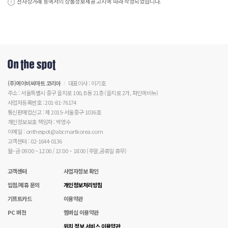
전자상거래 등에서의 상품정보제공 고시에 따라 작성되었습니다.
(주)에이비씨마트 코리아
대표이사 : 이기호
주소 : 서울특별시 중구 을지로 100, B동 21층 (을지로 2가, 파인에비뉴)
사업자등록번호 : 201-81-76174
통신판매업신고 : 제 2015-서울중구-1036호
개인정보보호 책임자 : 박영수
이메일 : onthespot@abcmartkorea.com
고객센터 : 02-1644-0136
월~금 09:00 ~ 12:00 / 13:00 ~ 18:00 (주말,공휴일 휴무)
고객센터
사업자정보 확인
입점/제휴 문의
개인정보처리방침
기프트카드
이용약관
PC 버전
멤버십 이용약관
위치 정보 서비스 이용약관