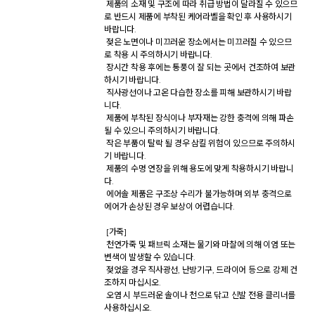
 제품의 소재 및 구조에 따라 취급 방법이 달라질 수 있으므
로 반드시 제품에 부착된 케어라벨을 확인 후 사용하시기 
바랍니다. 

 젖은 노면이나 미끄러운 장소에서는 미끄러질 수 있으므
로 착용 시 주의하시기 바랍니다. 

 장시간 착용 후에는 통풍이 잘 되는 곳에서 건조하여 보관
하시기 바랍니다. 

 직사광선이나 고온 다습한 장소를 피해 보관하시기 바랍
니다. 

 제품에 부착된 장식이나 부자재는 강한 충격에 의해 파손
될 수 있으니 주의하시기 바랍니다. 

 작은 부품이 탈락 될 경우 삼킬 위험이 있으므로 주의하시
기 바랍니다. 

 제품의 수명 연장을 위해 용도에 맞게 착용하시기 바랍니
다. 

 에어솔 제품은 구조상 수리가 불가능하며 외부 충격으로 
에어가 손상된 경우 보상이 어렵습니다. 

 [가죽] 

 천연가죽 및 패브릭 소재는 물기와 마찰에 의해 이염 또는 
변색이 발생할 수 있습니다. 

 젖었을 경우 직사광선, 난방기구, 드라이어 등으로 강제 건
조하지 마십시오. 

 오염 시 부드러운 솔이나 천으로 닦고 신발 전용 클리너를 
사용하십시오. 
