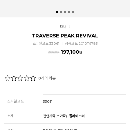
대너
TRAVERSE PEAK REVIVAL
스타일코드 33061
상품코드 2010119783
197,100
219,000
원
개의 리뷰
0
스타일 코드
33061
소재
천연가죽(소가죽)+폴리에스터