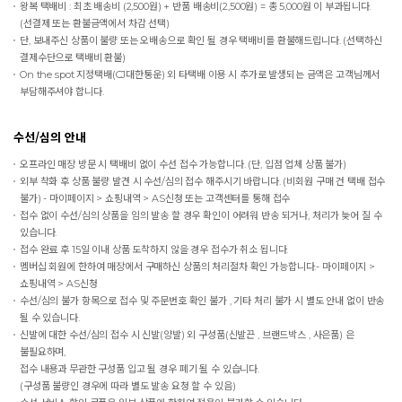
왕복 택배비 : 최초 배송비 (2,500원) + 반품 배송비(2,500원) = 총 5,000원 이 부과됩니다.
(선결제 또는 환불금액에서 차감 선택)
단, 보내주신 상품이 불량 또는 오배송으로 확인 될 경우 택배비를 환불해드립니다. (선택하신
결제수단으로 택배비 환불)
On the spot
지정택배(CJ대한통운) 외 타택배 이용 시 추가로 발생되는 금액은 고객님께서
부담해주셔야 합니다.
수선/심의 안내
오프라인 매장 방문 시 택배비 없이 수선 접수 가능합니다. (단, 입점 업체 상품 불가)
외부 착화 후 상품 불량 발견 시 수선/심의 접수 해주시기 바랍니다. (비회원 구매 건 택배 접수
불가) - 마이페이지 > 쇼핑내역 > AS신청 또는 고객센터를 통해 접수
접수 없이 수선/심의 상품을 임의 발송 할 경우 확인이 어려워 반송 되거나, 처리가 늦어 질 수
있습니다.
접수 완료 후 15일 이내 상품 도착하지 않을 경우 접수가 취소 됩니다.
멤버십 회원에 한하여 매장에서 구매하신 상품의 처리절차 확인 가능합니다.- 마이페이지 >
쇼핑내역 > AS신청
수선/심의 불가 항목으로 접수 및 주문번호 확인 불가 , 기타 처리 불가 시 별도 안내 없이 반송
될 수 있습니다.
신발에 대한 수선/심의 접수 시 신발(양발) 외 구성품(신발끈 , 브랜드박스 , 사은품) 은
불필요하며,
접수 내용과 무관한 구성품 입고 될 경우 폐기 될 수 있습니다.
(구성품 불량인 경우에 따라 별도 발송 요청 할 수 있음)