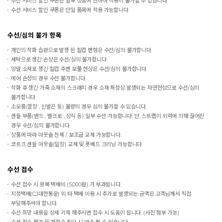
수선 서비스 할인 쿠폰은 일부 상품에 한하여 적용이 불가할 수 있습니다.
수선 서비스 할인 쿠폰은 단일 품목에 적용 가능합니다.
수선/심의 불가 항목
개인의 착화 습관으로 발생 된 힐컵 변형은 수선/심의 불가합니다.
세탁으로 생긴 손상은 수선/심의 불가합니다.
양말 소재로 생긴 힐컵 주변 보풀 현상은 수선/심의 불가합니다.
에어 손상의 경우 수선 불가합니다.
착화 후 생긴 가죽 소재의 스크래치 경우 소재 특성상 발생되는 자연현상으로 수선/심의
불가합니다.
소모품(깔창 , 신발끈 등) 불량의 경우 심의 불가할 수 있습니다.
샌들 부품(밴드 , 벨크로 , 장식 등) 일부 수선 가능합니다. 단, 스트랩이 외력에 의해 끊어진
경우 수선/심의 불가합니다.
상품에 따라 아웃솔 전체 / 보조굽 교체 가능합니다.
코르크 샌들 아웃솔(밑창) 교체 및 풋베드 크리닝 가능합니다.
수선 접수
수선 접수 시 왕복 택배비 (5,000원) 가 부과됩니다.
지정택배(CJ대한통운) 외 타 택배 이용 시 추가로 발생되는 금액은 고객님께서 직접
부담해주셔야 합니다.
수선 희망 내용을 상세 기재 해주시면 접수 시 도움이 됩니다. (사진 첨부 가능)