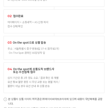
접수완료
02
마이페이지 > 쇼핑내역 > AS 신청 에서
접수 상태 확인
On the spot으로 상품 발송
03
주소 : 서울특별시 중구 명동8길 37-4 (충무로2가)
On The Spot 온라인 AS담당자 앞
On the spot에 상품도착 브랜드사
04
또는 수선업체 접수
심의 기간은 총 2주 정도 소요 / 결과 확인 후 개별
유선 통보 불량 판정 시 무상 교환 또는 환불 처리 /
불량이 아닐 경우 유선 안내 후 상품 반송
본 상품의 상품 이미지 저작권은 ㈜에이비씨마트코리아에 있으며 내용의 무단복제를 금합
니다.