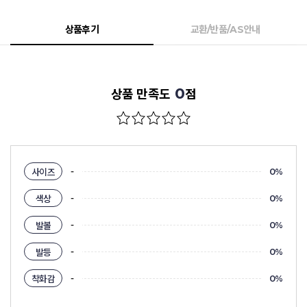
상품후기
교환/반품/AS안내
0
상품 만족도
점
-
사이즈
0%
-
색상
0%
-
발볼
0%
-
발등
0%
-
착화감
0%