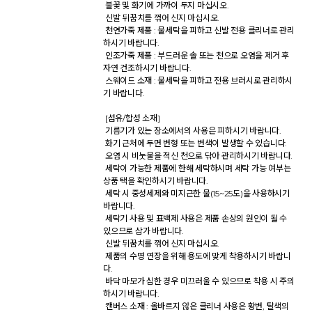
 불꽃 및 화기에 가까이 두지 마십시오. 

 신발 뒤꿈치를 꺾어 신지 마십시오. 

 천연가죽 제품 : 물세탁을 피하고 신발 전용 클리너로 관리
하시기 바랍니다. 

 인조가죽 제품 : 부드러운 솔 또는 천으로 오염을 제거 후 
자연 건조하시기 바랍니다. 

 스웨이드 소재 : 물세탁을 피하고 전용 브러시로 관리하시
기 바랍니다. 

 [섬유/합성 소재] 

 기름기가 있는 장소에서의 사용은 피하시기 바랍니다. 

 화기 근처에 두면 변형 또는 변색이 발생할 수 있습니다. 

 오염 시 비눗물을 적신 천으로 닦아 관리하시기 바랍니다. 

 세탁이 가능한 제품에 한해 세탁하시며 세탁 가능 여부는 
상품 택을 확인하시기 바랍니다. 

 세탁 시 중성세제와 미지근한 물(15~25도)을 사용하시기 
바랍니다. 

 세탁기 사용 및 표백제 사용은 제품 손상의 원인이 될 수 
있으므로 삼가 바랍니다. 

 신발 뒤꿈치를 꺾어 신지 마십시오. 

 제품의 수명 연장을 위해 용도에 맞게 착용하시기 바랍니
다. 

 바닥 마모가 심한 경우 미끄러울 수 있으므로 착용 시 주의
하시기 바랍니다. 

 캔버스 소재 : 올바르지 않은 클리너 사용은 황변, 탈색의 