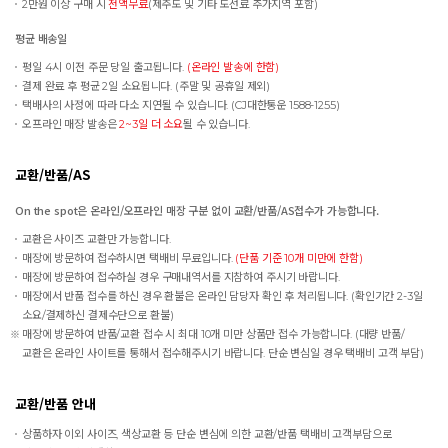
2만원 이상 구매 시
전액무료
(제주도 및 기타 도선료 추가지역 포함)
평균 배송일
평일 4시 이전 주문 당일 출고됩니다.
(온라인 발송에 한함)
결제 완료 후 평균 2일 소요됩니다. (주말 및 공휴일 제외)
택배사의 사정에 따라 다소 지연될 수 있습니다. (CJ대한통운 1588-1255)
오프라인 매장 발송은
2~3일 더 소요
될 수 있습니다.
교환/반품/AS
On the spot은 온라인/오프라인 매장 구분 없이 교환/반품/AS접수가 가능합니다.
교환은 사이즈 교환만 가능합니다.
매장에 방문하여 접수하시면 택배비 무료입니다.
(단품 기준 10개 미만에 한함)
매장에 방문하여 접수하실 경우 구매내역서를 지참하여 주시기 바랍니다.
매장에서 반품 접수를 하신 경우 환불은 온라인 담당자 확인 후 처리됩니다. (확인기간 2-3일
소요/결제하신 결제수단으로 환불)
매장에 방문하여 반품/교환 접수 시 최대 10개 미만 상품만 접수 가능합니다. (대량 반품/
교환은 온라인 사이트를 통해서 접수해주시기 바랍니다. 단순 변심일 경우 택배비 고객 부담)
교환/반품 안내
상품하자 이외 사이즈, 색상교환 등 단순 변심에 의한 교환/반품 택배비 고객부담으로