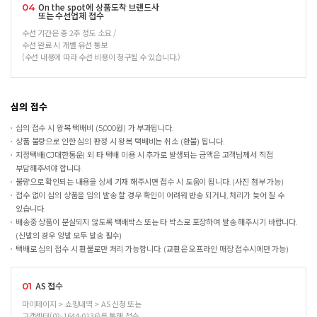
On the spot에 상품도착 브랜드사
04
또는 수선업체 접수
수선 기간은 총 2주 정도 소요 /
수선 완료 시 개별 유선 통보
(수선 내용에 따라 수선 비용이 청구될 수 있습니다.)
심의 접수
심의 접수 시 왕복 택배비 (5,000원) 가 부과됩니다.
상품 불량으로 인한 심의 판정 시 왕복 택배비는 취소 (환불) 됩니다.
지정택배(CJ대한통운) 외 타 택배 이용 시 추가로 발생되는 금액은 고객님께서 직접
부담해주셔야 합니다.
불량으로 확인되는 내용을 상세 기재 해주시면 접수 시 도움이 됩니다. (사진 첨부 가능)
접수 없이 심의 상품을 임의 발송 할 경우 확인이 어려워 반송 되거나, 처리가 늦어 질 수
있습니다.
배송중 상품이 분실되지 않도록 택배박스 또는 타 박스로 포장하여 발송 해주시기 바랍니다.
(신발의 경우 양발 모두 발송 필수)
택배로 심의 접수 시 환불로만 처리 가능합니다. (교환은 오프라인 매장 접수시에만 가능)
AS 접수
01
마이페이지 > 쇼핑내역 > AS 신청 또는
고객센터(02-1644-0136)를 통해 접수