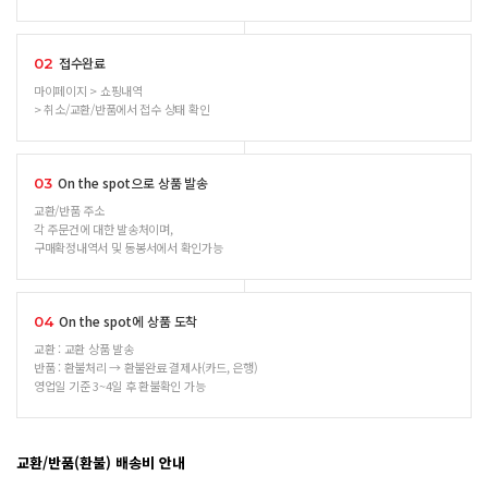
접수완료
02
마이페이지 > 쇼핑내역
> 취소/교환/반품에서 접수 상태 확인
On the spot으로 상품 발송
03
교환/반품 주소
각 주문건에 대한 발송처이며,
구매확정내역서 및 동봉서에서 확인가능
On the spot에 상품 도착
04
교환 : 교환 상품 발송
반품 : 환불처리 → 환불완료 결제사(카드, 은행)
영업일 기준 3~4일 후 환불확인 가능
교환/반품(환불) 배송비 안내