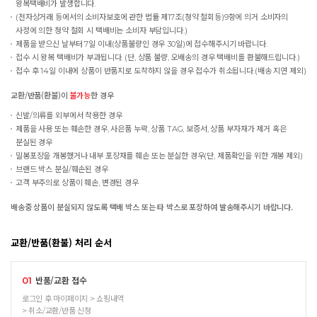
왕복택배비가 발생합니다.
(전자상거래 등에서의 소비자보호에 관한 법률 제17조(청약 철회등)9항에 의거 소비자의
사정에 의한 청약 철회 시 택배비는 소비자 부담입니다.)
제품을 받으신 날부터 7일 이내(상품불량인 경우 30일)에 접수해주시기 바랍니다.
접수 시 왕복 택배비가 부과됩니다. (단, 상품 불량, 오배송의 경우 택배비를 환불해드립니다.)
접수 후 14일 이내에 상품이 반품지로 도착하지 않을 경우 접수가 취소됩니다.(배송 지연 제외)
교환/반품(환불)이
불가능
한 경우
신발/의류를 외부에서 착용한 경우
제품을 사용 또는 훼손한 경우, 사은품 누락, 상품 TAG, 보증서, 상품 부자재가 제거 혹은
분실된 경우
밀봉포장을 개봉했거나 내부 포장재를 훼손 또는 분실한 경우(단, 제품확인을 위한 개봉 제외)
브랜드 박스 분실/훼손된 경우
고객 부주의로 상품이 훼손, 변경된 경우
배송중 상품이 분실되지 않도록 택배 박스 또는 타 박스로 포장하여 발송해주시기 바랍니다.
교환/반품(환불) 처리 순서
반품/교환 접수
01
로그인 후 마이페이지 > 쇼핑내역
> 취소/교환/반품 신청