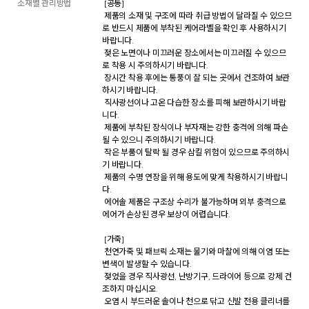
소재별 관리방법
 [공통] 

 제품의 소재 및 구조에 따라 취급 방법이 달라질 수 있으므
로 반드시 제품에 부착된 케어라벨을 확인 후 사용하시기 
바랍니다. 

 젖은 노면이나 미끄러운 장소에서는 미끄러질 수 있으므
로 착용 시 주의하시기 바랍니다. 

 장시간 착용 후에는 통풍이 잘 되는 곳에서 건조하여 보관
하시기 바랍니다. 

 직사광선이나 고온 다습한 장소를 피해 보관하시기 바랍
니다. 

 제품에 부착된 장식이나 부자재는 강한 충격에 의해 파손
될 수 있으니 주의하시기 바랍니다. 

 작은 부품이 탈락 될 경우 삼킬 위험이 있으므로 주의하시
기 바랍니다. 

 제품의 수명 연장을 위해 용도에 맞게 착용하시기 바랍니
다. 

 에어솔 제품은 구조상 수리가 불가능하며 외부 충격으로 
에어가 손상된 경우 보상이 어렵습니다. 

 [가죽] 

 천연가죽 및 패브릭 소재는 물기와 마찰에 의해 이염 또는 
변색이 발생할 수 있습니다. 

 젖었을 경우 직사광선, 난방기구, 드라이어 등으로 강제 건
조하지 마십시오. 

 오염 시 부드러운 솔이나 천으로 닦고 신발 전용 클리너를 