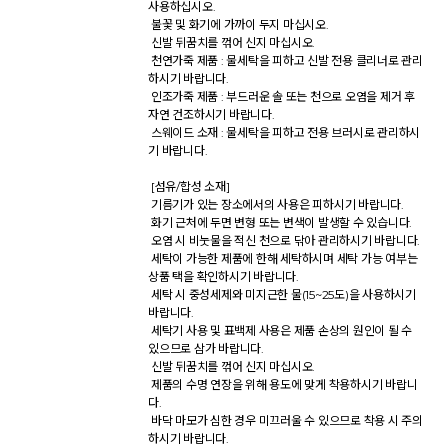
사용하십시오. 

 불꽃 및 화기에 가까이 두지 마십시오. 

 신발 뒤꿈치를 꺾어 신지 마십시오. 

 천연가죽 제품 : 물세탁을 피하고 신발 전용 클리너로 관리
하시기 바랍니다. 

 인조가죽 제품 : 부드러운 솔 또는 천으로 오염을 제거 후 
자연 건조하시기 바랍니다. 

 스웨이드 소재 : 물세탁을 피하고 전용 브러시로 관리하시
기 바랍니다. 

 [섬유/합성 소재] 

 기름기가 있는 장소에서의 사용은 피하시기 바랍니다. 

 화기 근처에 두면 변형 또는 변색이 발생할 수 있습니다. 

 오염 시 비눗물을 적신 천으로 닦아 관리하시기 바랍니다. 

 세탁이 가능한 제품에 한해 세탁하시며 세탁 가능 여부는 
상품 택을 확인하시기 바랍니다. 

 세탁 시 중성세제와 미지근한 물(15~25도)을 사용하시기 
바랍니다. 

 세탁기 사용 및 표백제 사용은 제품 손상의 원인이 될 수 
있으므로 삼가 바랍니다. 

 신발 뒤꿈치를 꺾어 신지 마십시오. 

 제품의 수명 연장을 위해 용도에 맞게 착용하시기 바랍니
다. 

 바닥 마모가 심한 경우 미끄러울 수 있으므로 착용 시 주의
하시기 바랍니다. 
