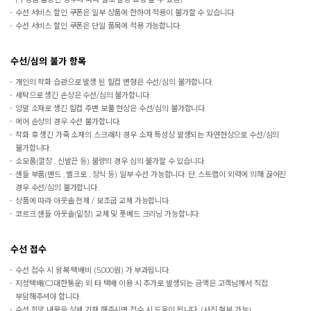
수선 서비스 할인 쿠폰은 일부 상품에 한하여 적용이 불가할 수 있습니다.
수선 서비스 할인 쿠폰은 단일 품목에 적용 가능합니다.
수선/심의 불가 항목
개인의 착화 습관으로 발생 된 힐컵 변형은 수선/심의 불가합니다.
세탁으로 생긴 손상은 수선/심의 불가합니다.
양말 소재로 생긴 힐컵 주변 보풀 현상은 수선/심의 불가합니다.
에어 손상의 경우 수선 불가합니다.
착화 후 생긴 가죽 소재의 스크래치 경우 소재 특성상 발생되는 자연현상으로 수선/심의
불가합니다.
소모품(깔창 , 신발끈 등) 불량의 경우 심의 불가할 수 있습니다.
샌들 부품(밴드 , 벨크로 , 장식 등) 일부 수선 가능합니다. 단, 스트랩이 외력에 의해 끊어진
경우 수선/심의 불가합니다.
상품에 따라 아웃솔 전체 / 보조굽 교체 가능합니다.
코르크 샌들 아웃솔(밑창) 교체 및 풋베드 크리닝 가능합니다.
수선 접수
수선 접수 시 왕복 택배비 (5,000원) 가 부과됩니다.
지정택배(CJ대한통운) 외 타 택배 이용 시 추가로 발생되는 금액은 고객님께서 직접
부담해주셔야 합니다.
수선 희망 내용을 상세 기재 해주시면 접수 시 도움이 됩니다. (사진 첨부 가능)