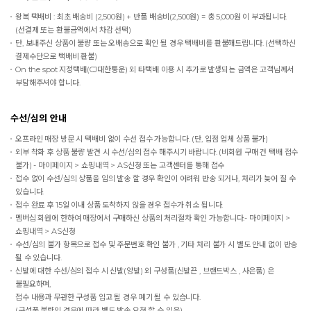
왕복 택배비 : 최초 배송비 (2,500원) + 반품 배송비(2,500원) = 총 5,000원 이 부과됩니다.
(선결제 또는 환불금액에서 차감 선택)
단, 보내주신 상품이 불량 또는 오배송으로 확인 될 경우 택배비를 환불해드립니다. (선택하신
결제수단으로 택배비 환불)
On the spot
지정택배(CJ대한통운) 외 타택배 이용 시 추가로 발생되는 금액은 고객님께서
부담해주셔야 합니다.
수선/심의 안내
오프라인 매장 방문 시 택배비 없이 수선 접수 가능합니다. (단, 입점 업체 상품 불가)
외부 착화 후 상품 불량 발견 시 수선/심의 접수 해주시기 바랍니다. (비회원 구매 건 택배 접수
불가) - 마이페이지 > 쇼핑내역 > AS신청 또는 고객센터를 통해 접수
접수 없이 수선/심의 상품을 임의 발송 할 경우 확인이 어려워 반송 되거나, 처리가 늦어 질 수
있습니다.
접수 완료 후 15일 이내 상품 도착하지 않을 경우 접수가 취소 됩니다.
멤버십 회원에 한하여 매장에서 구매하신 상품의 처리절차 확인 가능합니다.- 마이페이지 >
쇼핑내역 > AS신청
수선/심의 불가 항목으로 접수 및 주문번호 확인 불가 , 기타 처리 불가 시 별도 안내 없이 반송
될 수 있습니다.
신발에 대한 수선/심의 접수 시 신발(양발) 외 구성품(신발끈 , 브랜드박스 , 사은품) 은
불필요하며,
접수 내용과 무관한 구성품 입고 될 경우 폐기 될 수 있습니다.
(구성품 불량인 경우에 따라 별도 발송 요청 할 수 있음)