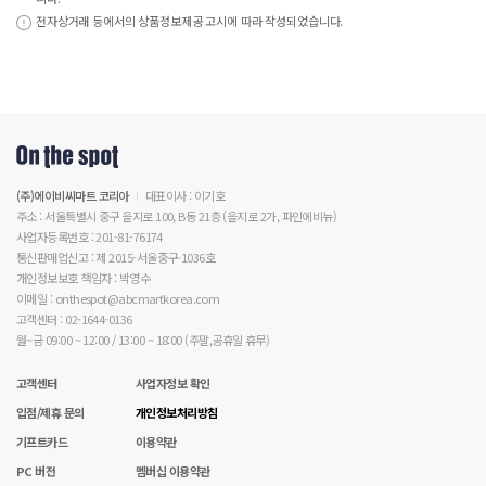
전자상거래 등에서의 상품정보제공 고시에 따라 작성되었습니다.
(주)에이비씨마트 코리아
대표이사 : 이기호
주소 : 서울특별시 중구 을지로 100, B동 21층 (을지로 2가, 파인에비뉴)
사업자등록번호 : 201-81-76174
통신판매업신고 : 제 2015-서울중구-1036호
개인정보보호 책임자 : 박영수
이메일 : onthespot@abcmartkorea.com
고객센터 : 02-1644-0136
월~금 09:00 ~ 12:00 / 13:00 ~ 18:00 (주말,공휴일 휴무)
고객센터
사업자정보 확인
입점/제휴 문의
개인정보처리방침
기프트카드
이용약관
PC 버전
멤버십 이용약관