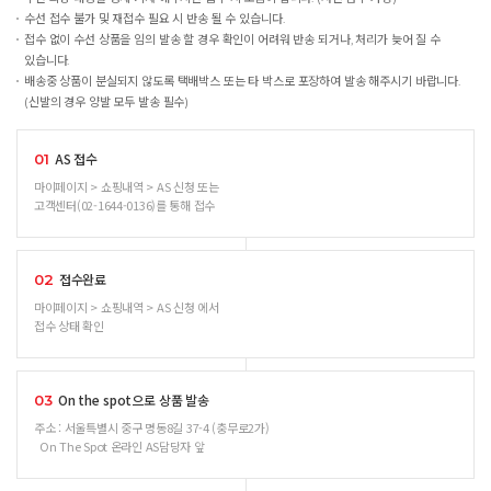
수선 접수 불가 및 재접수 필요 시 반송 될 수 있습니다.
접수 없이 수선 상품을 임의 발송 할 경우 확인이 어려워 반송 되거나, 처리가 늦어 질 수
있습니다.
배송중 상품이 분실되지 않도록 택배박스 또는 타 박스로 포장하여 발송 해주시기 바랍니다.
(신발의 경우 양발 모두 발송 필수)
AS 접수
01
마이페이지 > 쇼핑내역 > AS 신청 또는
고객센터(02-1644-0136)를 통해 접수
접수완료
02
마이페이지 > 쇼핑내역 > AS 신청 에서
접수 상태 확인
On the spot으로 상품 발송
03
주소 : 서울특별시 중구 명동8길 37-4 (충무로2가)
On The Spot 온라인 AS담당자 앞