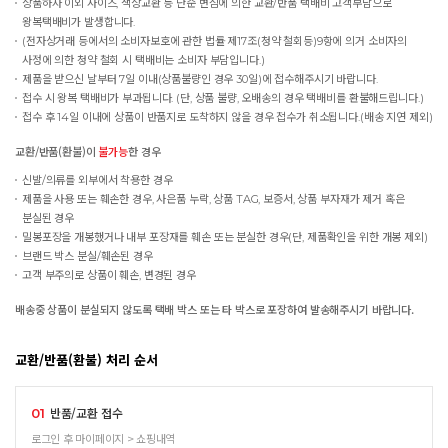
상품하자 이외 사이즈, 색상교환 등 단순 변심에 의한 교환/반품 택배비 고객부담으로
왕복택배비가 발생합니다.
(전자상거래 등에서의 소비자보호에 관한 법률 제17조(청약 철회등)9항에 의거 소비자의
사정에 의한 청약 철회 시 택배비는 소비자 부담입니다.)
제품을 받으신 날부터 7일 이내(상품불량인 경우 30일)에 접수해주시기 바랍니다.
접수 시 왕복 택배비가 부과됩니다. (단, 상품 불량, 오배송의 경우 택배비를 환불해드립니다.)
접수 후 14일 이내에 상품이 반품지로 도착하지 않을 경우 접수가 취소됩니다.(배송 지연 제외)
교환/반품(환불)이
불가능
한 경우
신발/의류를 외부에서 착용한 경우
제품을 사용 또는 훼손한 경우, 사은품 누락, 상품 TAG, 보증서, 상품 부자재가 제거 혹은
분실된 경우
밀봉포장을 개봉했거나 내부 포장재를 훼손 또는 분실한 경우(단, 제품확인을 위한 개봉 제외)
브랜드 박스 분실/훼손된 경우
고객 부주의로 상품이 훼손, 변경된 경우
배송중 상품이 분실되지 않도록 택배 박스 또는 타 박스로 포장하여 발송해주시기 바랍니다.
교환/반품(환불) 처리 순서
반품/교환 접수
01
로그인 후 마이페이지 > 쇼핑내역