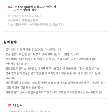
On the spot에 상품도착 브랜드사
04
또는 수선업체 접수
수선 기간은 총 2주 정도 소요 /
수선 완료 시 개별 유선 통보
(수선 내용에 따라 수선 비용이 청구될 수 있습니다.)
심의 접수
심의 접수 시 왕복 택배비 (5,000원) 가 부과됩니다.
상품 불량으로 인한 심의 판정 시 왕복 택배비는 취소 (환불) 됩니다.
지정택배(CJ대한통운) 외 타 택배 이용 시 추가로 발생되는 금액은 고객님께서 직접
부담해주셔야 합니다.
불량으로 확인되는 내용을 상세 기재 해주시면 접수 시 도움이 됩니다. (사진 첨부 가능)
접수 없이 심의 상품을 임의 발송 할 경우 확인이 어려워 반송 되거나, 처리가 늦어 질 수
있습니다.
배송중 상품이 분실되지 않도록 택배박스 또는 타 박스로 포장하여 발송 해주시기 바랍니다.
(신발의 경우 양발 모두 발송 필수)
택배로 심의 접수 시 환불로만 처리 가능합니다. (교환은 오프라인 매장 접수시에만 가능)
AS 접수
01
마이페이지 > 쇼핑내역 > AS 신청 또는