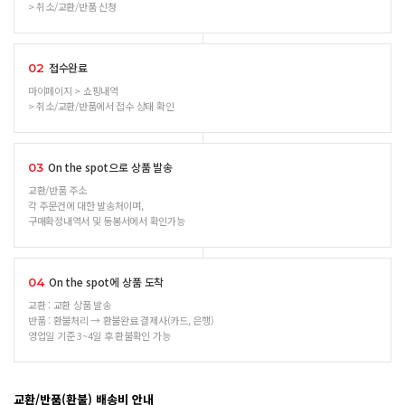
> 취소/교환/반품 신청
접수완료
02
마이페이지 > 쇼핑내역
> 취소/교환/반품에서 접수 상태 확인
On the spot으로 상품 발송
03
교환/반품 주소
각 주문건에 대한 발송처이며,
구매확정내역서 및 동봉서에서 확인가능
On the spot에 상품 도착
04
교환 : 교환 상품 발송
반품 : 환불처리 → 환불완료 결제사(카드, 은행)
영업일 기준 3~4일 후 환불확인 가능
교환/반품(환불) 배송비 안내