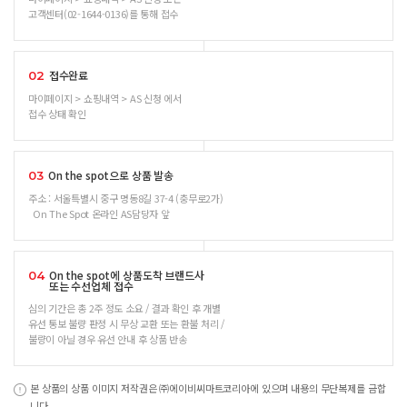
고객센터(02-1644-0136)를 통해 접수
접수완료
02
마이페이지 > 쇼핑내역 > AS 신청 에서
접수 상태 확인
On the spot으로 상품 발송
03
주소 : 서울특별시 중구 명동8길 37-4 (충무로2가)
On The Spot 온라인 AS담당자 앞
On the spot에 상품도착 브랜드사
04
또는 수선업체 접수
심의 기간은 총 2주 정도 소요 / 결과 확인 후 개별
유선 통보 불량 판정 시 무상 교환 또는 환불 처리 /
불량이 아닐 경우 유선 안내 후 상품 반송
본 상품의 상품 이미지 저작권은 ㈜에이비씨마트코리아에 있으며 내용의 무단복제를 금합
니다.