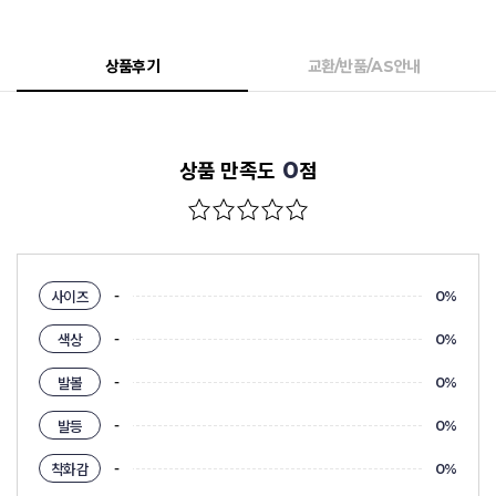
상품후기
교환/반품/AS안내
0
상품 만족도
점
-
사이즈
0%
-
색상
0%
-
발볼
0%
-
발등
0%
-
착화감
0%