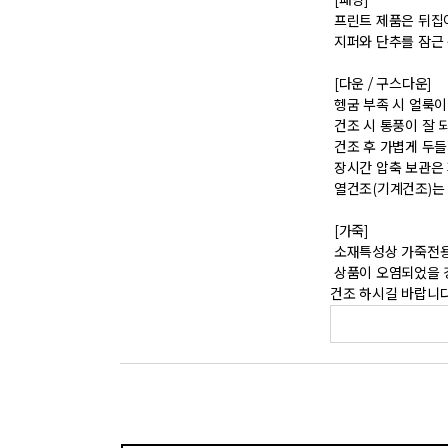
 [패딩] 

 프린트 제품은 뒤집어 세탁하시기 바랍니다. 

 지퍼와 단추를 잠근 상태에서 세탁하시기 바랍니다. 

 [다운 / 구스다운] 

 헹굼 부족 시 얼룩이 발생할 수 있으므로 충분히 헹구어 주십시오. 

 건조 시 통풍이 잘 되는 곳에서 옷걸이 또는 건조대를 이용하여 건조하시기 바랍니다. 

 건조 후 가볍게 두들겨 주면 충전재 볼륨이 회복됩니다. 

 장시간 압축 보관은 피하시기 바랍니다. 

 열건조(기계건조)는 제품 손상의 원인이 될 수 있습니다. 

 [가죽] 

 소재특성상 가죽전용 드라이 클리닝을 권장합니다.  

 상품이 오염되었을 경우 가죽전용크림으로 세척하시고 물에 젖었을 경우 직사광선이나 열로 건조시키면 딱딱해지고 변질될 수 있으니 마른 수건으로 닦아 그늘에 자연
건조 하시길 바랍니다.    