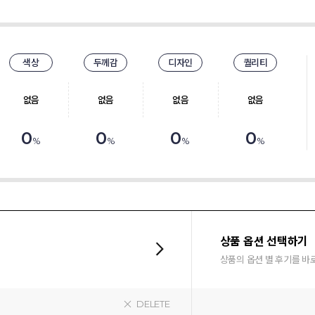
색상
두께감
디자인
퀄리티
없음
없음
없음
없음
0
0
0
0
%
%
%
%
상품 옵션 선택하기
상품의 옵션 별 후기를 바
DELETE