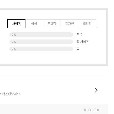
사이즈
색상
두께감
디자인
퀄리티
작음
0%
정 사이즈
0%
큼
0%
로 확인해보세요.
DELETE