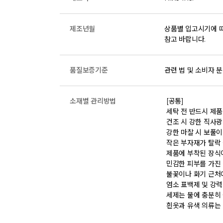
제조년월
상품별 입고시기에 따
참고 바랍니다.
품질보증기준
관련 법 및 소비자 분
소재별 관리방법
 [공통] 

 세탁 전 반드시 제품에 부착된 케어라벨의 세탁 및 취급 방법을 확인하시기 바랍니다. 

 건조 시 강한 직사광선을 피해 통풍이 잘 되는 그늘에서 건조하시기 바랍니다. 

 강한 마찰 시 보풀이나 원단 손상이 발생할 수 있으니 착용 시 주의하시기 바랍니다. 

 작은 부자재가 탈락 될 경우 삼킬 위험이 있으니 주의하시기 바랍니다. 

 제품에 부착된 장식이나 부자재는 강한 충격에 의해 파손될 수 있으니 주의하시기 바랍니다. 

 민감한 피부를 가진 경우 원단 특성에 따라 알레르기 반응이 발생할 수 있습니다. 

 불꽃이나 화기 근처에서는 제품 손상 및 화재 위험이 있으므로 주의하시기 바랍니다. 

 염소 표백제 및 강력 효소세제 사용은 삼가하시기 바랍니다. 

 세제는 물에 충분히 풀어 세탁하시기 바랍니다  

 흰옷과 유색 의류는 이염 될 수 있으므로 분리 세탁하시기 바랍니다.
