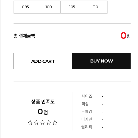
095
100
105
110
0
총 결제금액
원
BUY NOW
ADD CART
사이즈
-
상품 만족도
색상
-
0
두께감
-
점
디자인
-
퀄리티
-