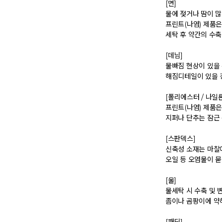
 [면] 

 물에 젖거나 땀이 많이 묻으면 오염될 우려가 있으니 신속히 세탁하여 주시기 바랍니다. 

 프린트(나염) 제품은 뒤집어 세탁하시기 바랍니다. 

 세탁 후 약간의 수축 현상이 발생할 수 있습니다. 

 [데님] 

 물빠짐 현상이 있을 수 있으니 첫 세탁은 드라이클리닝을 권장해 드립니다.  

 해짐디테일이 있을 경우엔 필히 손세탁, 드라이크리닝을 해주시고, 뜨거운 물은 원단이 수축되는 원인이 될 수 있습니다. 

 [폴리에스터 / 나일론] 

 프린트(나염) 제품은 뒤집어 세탁하시기 바랍니다. 

 지퍼나 단추는 잠근 상태에서 세탁하시기 바랍니다. 

 [스판덱스] 

 신축성 소재는 마찰에 약하므로 심한 마찰을 피하시기 바랍니다. 

 오일 등 오염물이 묻었을 경우 즉시 세탁하시기 바랍니다. 

 [울] 

 물세탁 시 수축 및 변형이 발생할 수 있으므로 드라이클리닝을 권장합니다. 다만, 잦은 드라이 크리닝은 옷감이 손상이 되거나, 탈색의 원인이 될 수 있습니다.  

 좀이나 곰팡이에 약하므로 보관 시 주의하시기 바랍니다. 
