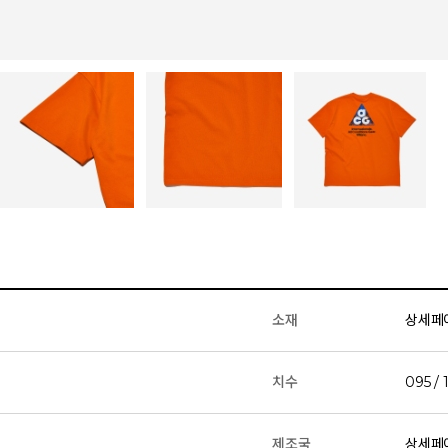
소재
상세페
치수
095 / 
제조국
상세페