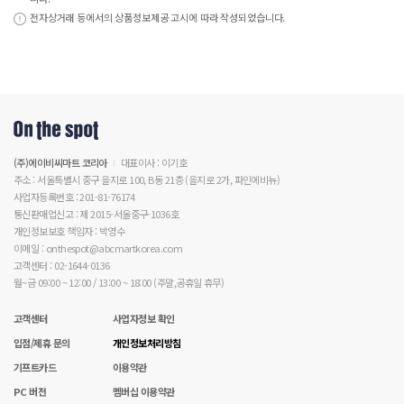
전자상거래 등에서의 상품정보제공 고시에 따라 작성되었습니다.
(주)에이비씨마트 코리아
대표이사 : 이기호
주소 : 서울특별시 중구 을지로 100, B동 21층 (을지로 2가, 파인에비뉴)
사업자등록번호 : 201-81-76174
통신판매업신고 : 제 2015-서울중구-1036호
개인정보보호 책임자 : 박영수
이메일 : onthespot@abcmartkorea.com
고객센터 : 02-1644-0136
월~금 09:00 ~ 12:00 / 13:00 ~ 18:00 (주말,공휴일 휴무)
고객센터
사업자정보 확인
입점/제휴 문의
개인정보처리방침
기프트카드
이용약관
PC 버전
멤버십 이용약관