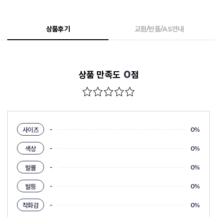
상품후기
교환/반품/AS안내
0
상품 만족도
점
-
사이즈
0%
-
색상
0%
-
발볼
0%
-
발등
0%
-
착화감
0%