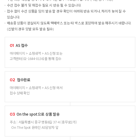
수선 접수 불가 및 재접수 필요 시 반송 될 수 있습니다.
접수 없이 수선 상품을 임의 발송 할 경우 확인이 어려워 반송 되거나, 처리가 늦어 질 수
있습니다.
배송중 상품이 분실되지 않도록 택배박스 또는 타 박스로 포장하여 발송 해주시기 바랍니다.
(신발의 경우 양발 모두 발송 필수)
AS 접수
01
마이페이지 > 쇼핑내역 > AS 신청 또는
고객센터(02-1644-0136)를 통해 접수
접수완료
02
마이페이지 > 쇼핑내역 > AS 신청 에서
접수 상태 확인
On the spot으로 상품 발송
03
주소 : 서울특별시 중구 명동8길 37-4 (충무로2가)
On The Spot 온라인 AS담당자 앞