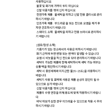
사용하십시오. 

 불꽃 및 화기에 가까이 두지 마십시오. 

 신발 뒤꿈치를 꺾어 신지 마십시오. 

 천연가죽 제품 : 물세탁을 피하고 신발 전용 클리너로 관리
하시기 바랍니다. 

 인조가죽 제품 : 부드러운 솔 또는 천으로 오염을 제거 후 
자연 건조하시기 바랍니다. 

 스웨이드 소재 : 물세탁을 피하고 전용 브러시로 관리하시
기 바랍니다. 

 [섬유/합성 소재] 

 기름기가 있는 장소에서의 사용은 피하시기 바랍니다. 

 화기 근처에 두면 변형 또는 변색이 발생할 수 있습니다. 

 오염 시 비눗물을 적신 천으로 닦아 관리하시기 바랍니다. 

 세탁이 가능한 제품에 한해 세탁하시며 세탁 가능 여부는 
상품 택을 확인하시기 바랍니다. 

 세탁 시 중성세제와 미지근한 물(15~25도)을 사용하시기 
바랍니다. 

 세탁기 사용 및 표백제 사용은 제품 손상의 원인이 될 수 
있으므로 삼가 바랍니다. 

 신발 뒤꿈치를 꺾어 신지 마십시오. 

 제품의 수명 연장을 위해 용도에 맞게 착용하시기 바랍니
다. 

 바닥 마모가 심한 경우 미끄러울 수 있으므로 착용 시 주의
하시기 바랍니다. 
