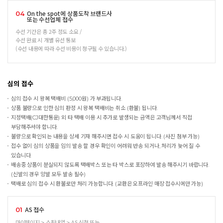
On the spot에 상품도착 브랜드사
04
또는 수선업체 접수
수선 기간은 총 2주 정도 소요 /
수선 완료 시 개별 유선 통보
(수선 내용에 따라 수선 비용이 청구될 수 있습니다.)
심의 접수
심의 접수 시 왕복 택배비 (5,000원) 가 부과됩니다.
상품 불량으로 인한 심의 판정 시 왕복 택배비는 취소 (환불) 됩니다.
지정택배(CJ대한통운) 외 타 택배 이용 시 추가로 발생되는 금액은 고객님께서 직접
부담해주셔야 합니다.
불량으로 확인되는 내용을 상세 기재 해주시면 접수 시 도움이 됩니다. (사진 첨부 가능)
접수 없이 심의 상품을 임의 발송 할 경우 확인이 어려워 반송 되거나, 처리가 늦어 질 수
있습니다.
배송중 상품이 분실되지 않도록 택배박스 또는 타 박스로 포장하여 발송 해주시기 바랍니다.
(신발의 경우 양발 모두 발송 필수)
택배로 심의 접수 시 환불로만 처리 가능합니다. (교환은 오프라인 매장 접수시에만 가능)
AS 접수
01
마이페이지 > 쇼핑내역 > AS 신청 또는