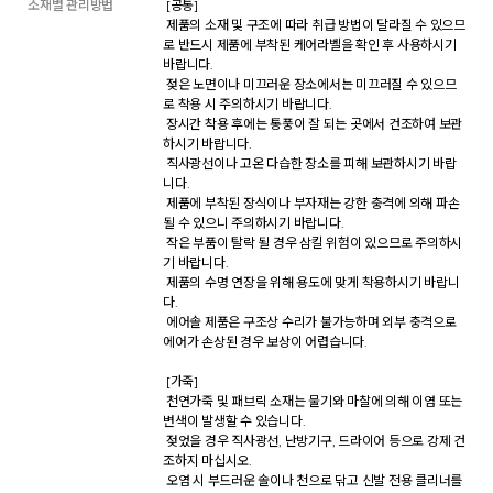
소재별 관리방법
 [공통] 

 제품의 소재 및 구조에 따라 취급 방법이 달라질 수 있으므
로 반드시 제품에 부착된 케어라벨을 확인 후 사용하시기 
바랍니다. 

 젖은 노면이나 미끄러운 장소에서는 미끄러질 수 있으므
로 착용 시 주의하시기 바랍니다. 

 장시간 착용 후에는 통풍이 잘 되는 곳에서 건조하여 보관
하시기 바랍니다. 

 직사광선이나 고온 다습한 장소를 피해 보관하시기 바랍
니다. 

 제품에 부착된 장식이나 부자재는 강한 충격에 의해 파손
될 수 있으니 주의하시기 바랍니다. 

 작은 부품이 탈락 될 경우 삼킬 위험이 있으므로 주의하시
기 바랍니다. 

 제품의 수명 연장을 위해 용도에 맞게 착용하시기 바랍니
다. 

 에어솔 제품은 구조상 수리가 불가능하며 외부 충격으로 
에어가 손상된 경우 보상이 어렵습니다. 

 [가죽] 

 천연가죽 및 패브릭 소재는 물기와 마찰에 의해 이염 또는 
변색이 발생할 수 있습니다. 

 젖었을 경우 직사광선, 난방기구, 드라이어 등으로 강제 건
조하지 마십시오. 

 오염 시 부드러운 솔이나 천으로 닦고 신발 전용 클리너를 