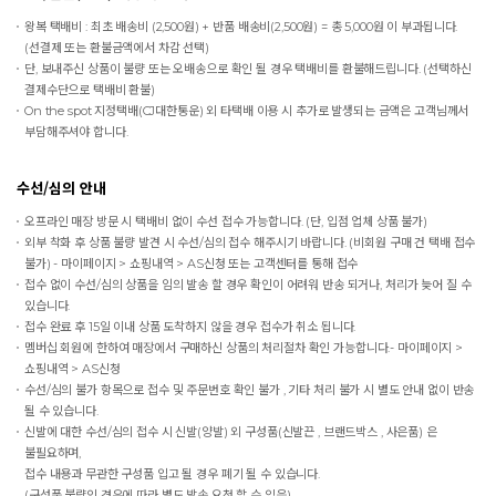
왕복 택배비 : 최초 배송비 (2,500원) + 반품 배송비(2,500원) = 총 5,000원 이 부과됩니다.
(선결제 또는 환불금액에서 차감 선택)
단, 보내주신 상품이 불량 또는 오배송으로 확인 될 경우 택배비를 환불해드립니다. (선택하신
결제수단으로 택배비 환불)
On the spot
지정택배(CJ대한통운) 외 타택배 이용 시 추가로 발생되는 금액은 고객님께서
부담해주셔야 합니다.
수선/심의 안내
오프라인 매장 방문 시 택배비 없이 수선 접수 가능합니다. (단, 입점 업체 상품 불가)
외부 착화 후 상품 불량 발견 시 수선/심의 접수 해주시기 바랍니다. (비회원 구매 건 택배 접수
불가) - 마이페이지 > 쇼핑내역 > AS신청 또는 고객센터를 통해 접수
접수 없이 수선/심의 상품을 임의 발송 할 경우 확인이 어려워 반송 되거나, 처리가 늦어 질 수
있습니다.
접수 완료 후 15일 이내 상품 도착하지 않을 경우 접수가 취소 됩니다.
멤버십 회원에 한하여 매장에서 구매하신 상품의 처리절차 확인 가능합니다.- 마이페이지 >
쇼핑내역 > AS신청
수선/심의 불가 항목으로 접수 및 주문번호 확인 불가 , 기타 처리 불가 시 별도 안내 없이 반송
될 수 있습니다.
신발에 대한 수선/심의 접수 시 신발(양발) 외 구성품(신발끈 , 브랜드박스 , 사은품) 은
불필요하며,
접수 내용과 무관한 구성품 입고 될 경우 폐기 될 수 있습니다.
(구성품 불량인 경우에 따라 별도 발송 요청 할 수 있음)