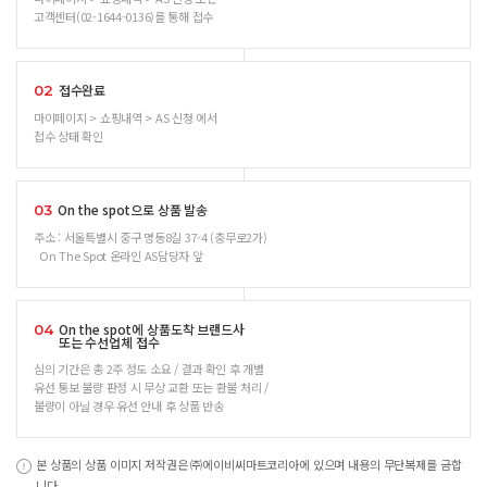
고객센터(02-1644-0136)를 통해 접수
접수완료
02
마이페이지 > 쇼핑내역 > AS 신청 에서
접수 상태 확인
On the spot으로 상품 발송
03
주소 : 서울특별시 중구 명동8길 37-4 (충무로2가)
On The Spot 온라인 AS담당자 앞
On the spot에 상품도착 브랜드사
04
또는 수선업체 접수
심의 기간은 총 2주 정도 소요 / 결과 확인 후 개별
유선 통보 불량 판정 시 무상 교환 또는 환불 처리 /
불량이 아닐 경우 유선 안내 후 상품 반송
본 상품의 상품 이미지 저작권은 ㈜에이비씨마트코리아에 있으며 내용의 무단복제를 금합
니다.