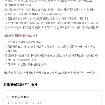
상품하자 이외 사이즈, 색상교환 등 단순 변심에 의한 교환/반품 택배비 고객부담으로
왕복택배비가 발생합니다.
(전자상거래 등에서의 소비자보호에 관한 법률 제17조(청약 철회등)9항에 의거 소비자의
사정에 의한 청약 철회 시 택배비는 소비자 부담입니다.)
제품을 받으신 날부터 7일 이내(상품불량인 경우 30일)에 접수해주시기 바랍니다.
접수 시 왕복 택배비가 부과됩니다. (단, 상품 불량, 오배송의 경우 택배비를 환불해드립니다.)
접수 후 14일 이내에 상품이 반품지로 도착하지 않을 경우 접수가 취소됩니다.(배송 지연 제외)
교환/반품(환불)이
불가능
한 경우
신발/의류를 외부에서 착용한 경우
제품을 사용 또는 훼손한 경우, 사은품 누락, 상품 TAG, 보증서, 상품 부자재가 제거 혹은
분실된 경우
밀봉포장을 개봉했거나 내부 포장재를 훼손 또는 분실한 경우(단, 제품확인을 위한 개봉 제외)
브랜드 박스 분실/훼손된 경우
고객 부주의로 상품이 훼손, 변경된 경우
배송중 상품이 분실되지 않도록 택배 박스 또는 타 박스로 포장하여 발송해주시기 바랍니다.
교환/반품(환불) 처리 순서
반품/교환 접수
01
로그인 후 마이페이지 > 쇼핑내역