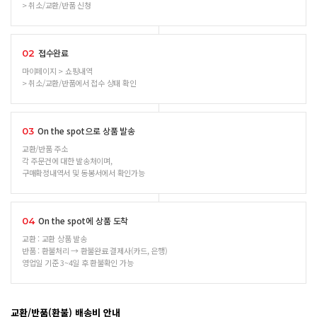
> 취소/교환/반품 신청
접수완료
02
마이페이지 > 쇼핑내역
> 취소/교환/반품에서 접수 상태 확인
On the spot으로 상품 발송
03
교환/반품 주소
각 주문건에 대한 발송처이며,
구매확정내역서 및 동봉서에서 확인가능
On the spot에 상품 도착
04
교환 : 교환 상품 발송
반품 : 환불처리 → 환불완료 결제사(카드, 은행)
영업일 기준 3~4일 후 환불확인 가능
교환/반품(환불) 배송비 안내