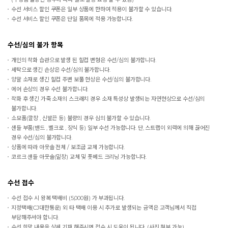
수선 서비스 할인 쿠폰은 일부 상품에 한하여 적용이 불가할 수 있습니다.
수선 서비스 할인 쿠폰은 단일 품목에 적용 가능합니다.
수선/심의 불가 항목
개인의 착화 습관으로 발생 된 힐컵 변형은 수선/심의 불가합니다.
세탁으로 생긴 손상은 수선/심의 불가합니다.
양말 소재로 생긴 힐컵 주변 보풀 현상은 수선/심의 불가합니다.
에어 손상의 경우 수선 불가합니다.
착화 후 생긴 가죽 소재의 스크래치 경우 소재 특성상 발생되는 자연현상으로 수선/심의
불가합니다.
소모품(깔창 , 신발끈 등) 불량의 경우 심의 불가할 수 있습니다.
샌들 부품(밴드 , 벨크로 , 장식 등) 일부 수선 가능합니다. 단, 스트랩이 외력에 의해 끊어진
경우 수선/심의 불가합니다.
상품에 따라 아웃솔 전체 / 보조굽 교체 가능합니다.
코르크 샌들 아웃솔(밑창) 교체 및 풋베드 크리닝 가능합니다.
수선 접수
수선 접수 시 왕복 택배비 (5,000원) 가 부과됩니다.
지정택배(CJ대한통운) 외 타 택배 이용 시 추가로 발생되는 금액은 고객님께서 직접
부담해주셔야 합니다.
수선 희망 내용을 상세 기재 해주시면 접수 시 도움이 됩니다. (사진 첨부 가능)