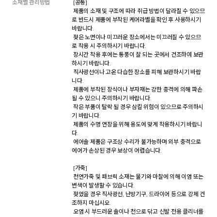
소재별 관리방법
 [공통] 

 제품의 소재 및 구조에 따라 취급 방법이 달라질 수 있으므
로 반드시 제품에 부착된 케어라벨을 확인 후 사용하시기 
바랍니다. 

 젖은 노면이나 미끄러운 장소에서는 미끄러질 수 있으므
로 착용 시 주의하시기 바랍니다. 

 장시간 착용 후에는 통풍이 잘 되는 곳에서 건조하여 보관
하시기 바랍니다. 

 직사광선이나 고온 다습한 장소를 피해 보관하시기 바랍
니다. 

 제품에 부착된 장식이나 부자재는 강한 충격에 의해 파손
될 수 있으니 주의하시기 바랍니다. 

 작은 부품이 탈락 될 경우 삼킬 위험이 있으므로 주의하시
기 바랍니다. 

 제품의 수명 연장을 위해 용도에 맞게 착용하시기 바랍니
다. 

 에어솔 제품은 구조상 수리가 불가능하며 외부 충격으로 
에어가 손상된 경우 보상이 어렵습니다. 

 [가죽] 

 천연가죽 및 패브릭 소재는 물기와 마찰에 의해 이염 또는 
변색이 발생할 수 있습니다. 

 젖었을 경우 직사광선, 난방기구, 드라이어 등으로 강제 건
조하지 마십시오. 

 오염 시 부드러운 솔이나 천으로 닦고 신발 전용 클리너를 