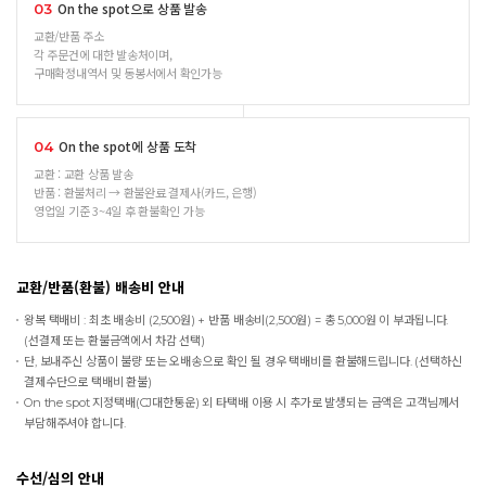
On the spot으로 상품 발송
03
교환/반품 주소
각 주문건에 대한 발송처이며,
구매확정내역서 및 동봉서에서 확인가능
On the spot에 상품 도착
04
교환 : 교환 상품 발송
반품 : 환불처리 → 환불완료 결제사(카드, 은행)
영업일 기준 3~4일 후 환불확인 가능
교환/반품(환불) 배송비 안내
왕복 택배비 : 최초 배송비 (2,500원) + 반품 배송비(2,500원) = 총 5,000원 이 부과됩니다.
(선결제 또는 환불금액에서 차감 선택)
단, 보내주신 상품이 불량 또는 오배송으로 확인 될 경우 택배비를 환불해드립니다. (선택하신
결제수단으로 택배비 환불)
On the spot
지정택배(CJ대한통운) 외 타택배 이용 시 추가로 발생되는 금액은 고객님께서
부담해주셔야 합니다.
수선/심의 안내