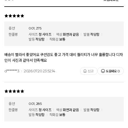
옵션
001, 275
한줄평
사이즈
정 사이즈
색상
화면과 같음
발볼
적당함
발등
적당함
착화감
보통
배송이 빨라서 좋았어요 쿠션감도 좋고 가격 대비 퀄리티가 너무 훌륭합니다 디자
인이 사진과 같아서 만족해요
d********3
2026.07.20 23:52:14
도움돼요
신고
0
옵션
001, 285
한줄평
사이즈
정 사이즈
색상
화면과 같음
발볼
적당함
발등
적당함
착화감
보통