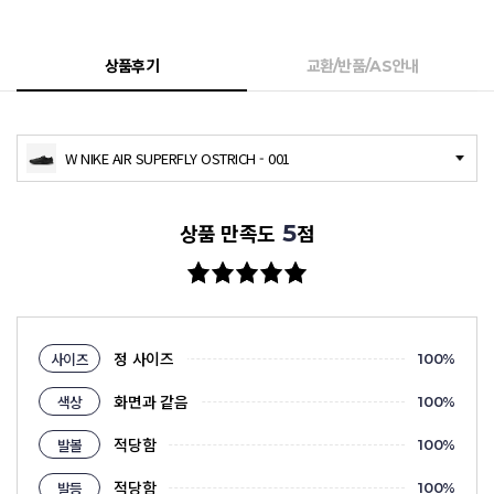
상품후기
교환/반품/AS안내
W NIKE AIR SUPERFLY OSTRICH - 001
5
상품 만족도
점
정 사이즈
사이즈
100
%
화면과 같음
색상
100
%
적당함
발볼
100
%
적당함
발등
100
%