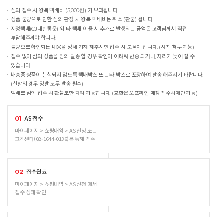
심의 접수 시 왕복 택배비 (5,000원) 가 부과됩니다.
상품 불량으로 인한 심의 판정 시 왕복 택배비는 취소 (환불) 됩니다.
지정택배(CJ대한통운) 외 타 택배 이용 시 추가로 발생되는 금액은 고객님께서 직접
부담해주셔야 합니다.
불량으로 확인되는 내용을 상세 기재 해주시면 접수 시 도움이 됩니다. (사진 첨부 가능)
접수 없이 심의 상품을 임의 발송 할 경우 확인이 어려워 반송 되거나, 처리가 늦어 질 수
있습니다.
배송중 상품이 분실되지 않도록 택배박스 또는 타 박스로 포장하여 발송 해주시기 바랍니다.
(신발의 경우 양발 모두 발송 필수)
택배로 심의 접수 시 환불로만 처리 가능합니다. (교환은 오프라인 매장 접수시에만 가능)
AS 접수
01
마이페이지 > 쇼핑내역 > AS 신청 또는
고객센터(02-1644-0136)를 통해 접수
접수완료
02
마이페이지 > 쇼핑내역 > AS 신청 에서
접수 상태 확인