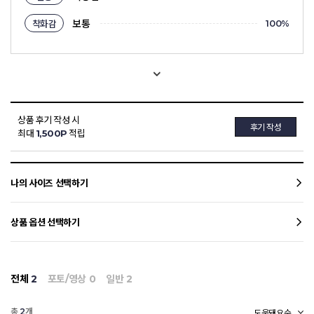
보통
착화감
100
%
상품 후기 작성 시
후기 작성
최대
1,500P
적립
나의 사이즈 선택하기
상품 옵션 선택하기
전체
2
포토/영상
0
일반
2
총
개
2