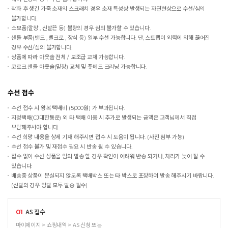
착화 후 생긴 가죽 소재의 스크래치 경우 소재 특성상 발생되는 자연현상으로 수선/심의
불가합니다.
소모품(깔창 , 신발끈 등) 불량의 경우 심의 불가할 수 있습니다.
샌들 부품(밴드 , 벨크로 , 장식 등) 일부 수선 가능합니다. 단, 스트랩이 외력에 의해 끊어진
경우 수선/심의 불가합니다.
상품에 따라 아웃솔 전체 / 보조굽 교체 가능합니다.
코르크 샌들 아웃솔(밑창) 교체 및 풋베드 크리닝 가능합니다.
수선 접수
수선 접수 시 왕복 택배비 (5,000원) 가 부과됩니다.
지정택배(CJ대한통운) 외 타 택배 이용 시 추가로 발생되는 금액은 고객님께서 직접
부담해주셔야 합니다.
수선 희망 내용을 상세 기재 해주시면 접수 시 도움이 됩니다. (사진 첨부 가능)
수선 접수 불가 및 재접수 필요 시 반송 될 수 있습니다.
접수 없이 수선 상품을 임의 발송 할 경우 확인이 어려워 반송 되거나, 처리가 늦어 질 수
있습니다.
배송중 상품이 분실되지 않도록 택배박스 또는 타 박스로 포장하여 발송 해주시기 바랍니다.
(신발의 경우 양발 모두 발송 필수)
AS 접수
01
마이페이지 > 쇼핑내역 > AS 신청 또는