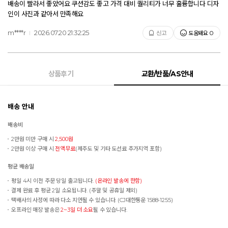
배송이 빨라서 좋았어요 쿠션감도 좋고 가격 대비 퀄리티가 너무 훌륭합니다 디자
인이 사진과 같아서 만족해요
m****r
2026.07.20 21:32:25
도움돼요
신고
0
상품후기
교환/반품/AS안내
배송 안내
배송비
2만원 미만 구매 시
2,500원
2만원 이상 구매 시
전액무료
(제주도 및 기타 도선료 추가지역 포함)
평균 배송일
평일 4시 이전 주문 당일 출고됩니다.
(온라인 발송에 한함)
결제 완료 후 평균 2일 소요됩니다. (주말 및 공휴일 제외)
택배사의 사정에 따라 다소 지연될 수 있습니다. (CJ대한통운 1588-1255)
오프라인 매장 발송은
2~3일 더 소요
될 수 있습니다.