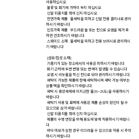
사용하십시오. 

 불꽃 및 화기에 가까이 두지 마십시오. 

 신발 뒤꿈치를 꺾어 신지 마십시오. 

 천연가죽 제품 : 물세탁을 피하고 신발 전용 클리너로 관리
하시기 바랍니다. 

 인조가죽 제품 : 부드러운 솔 또는 천으로 오염을 제거 후 
자연 건조하시기 바랍니다. 

 스웨이드 소재 : 물세탁을 피하고 전용 브러시로 관리하시
기 바랍니다. 

 [섬유/합성 소재] 

 기름기가 있는 장소에서의 사용은 피하시기 바랍니다. 

 화기 근처에 두면 변형 또는 변색이 발생할 수 있습니다. 

 오염 시 비눗물을 적신 천으로 닦아 관리하시기 바랍니다. 

 세탁이 가능한 제품에 한해 세탁하시며 세탁 가능 여부는 
상품 택을 확인하시기 바랍니다. 

 세탁 시 중성세제와 미지근한 물(15~25도)을 사용하시기 
바랍니다. 

 세탁기 사용 및 표백제 사용은 제품 손상의 원인이 될 수 
있으므로 삼가 바랍니다. 

 신발 뒤꿈치를 꺾어 신지 마십시오. 

 제품의 수명 연장을 위해 용도에 맞게 착용하시기 바랍니
다. 

 바닥 마모가 심한 경우 미끄러울 수 있으므로 착용 시 주의
하시기 바랍니다. 
