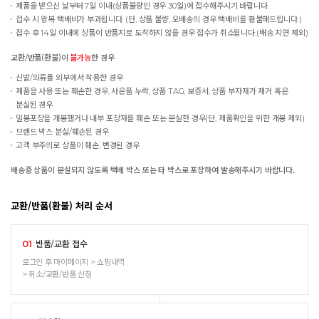
제품을 받으신 날부터 7일 이내(상품불량인 경우 30일)에 접수해주시기 바랍니다.
접수 시 왕복 택배비가 부과됩니다. (단, 상품 불량, 오배송의 경우 택배비를 환불해드립니다.)
접수 후 14일 이내에 상품이 반품지로 도착하지 않을 경우 접수가 취소됩니다.(배송 지연 제외)
교환/반품(환불)이
불가능
한 경우
신발/의류를 외부에서 착용한 경우
제품을 사용 또는 훼손한 경우, 사은품 누락, 상품 TAG, 보증서, 상품 부자재가 제거 혹은
분실된 경우
밀봉포장을 개봉했거나 내부 포장재를 훼손 또는 분실한 경우(단, 제품확인을 위한 개봉 제외)
브랜드 박스 분실/훼손된 경우
고객 부주의로 상품이 훼손, 변경된 경우
배송중 상품이 분실되지 않도록 택배 박스 또는 타 박스로 포장하여 발송해주시기 바랍니다.
교환/반품(환불) 처리 순서
반품/교환 접수
01
로그인 후 마이페이지 > 쇼핑내역
> 취소/교환/반품 신청