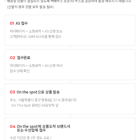
배송중 상품이 분실되지 않도록 택배박스 또는 타 박스로 포장하여 발송 해주시기 바랍니다.
(신발의 경우 양발 모두 발송 필수)
AS 접수
01
마이페이지 > 쇼핑내역 > AS 신청 또는
고객센터(02-1644-0136)를 통해 접수
접수완료
02
마이페이지 > 쇼핑내역 > AS 신청 에서
접수 상태 확인
On the spot으로 상품 발송
03
주소 : 서울특별시 중구 명동8길 37-4 (충무로2가)
On The Spot 온라인 AS담당자 앞
On the spot에 상품도착 브랜드사
04
또는 수선업체 접수
수선 기간은 총 2주 정도 소요 /