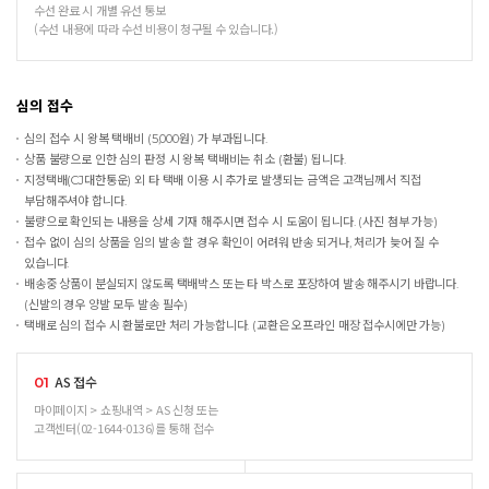
수선 완료 시 개별 유선 통보
(수선 내용에 따라 수선 비용이 청구될 수 있습니다.)
심의 접수
심의 접수 시 왕복 택배비 (5,000원) 가 부과됩니다.
상품 불량으로 인한 심의 판정 시 왕복 택배비는 취소 (환불) 됩니다.
지정택배(CJ대한통운) 외 타 택배 이용 시 추가로 발생되는 금액은 고객님께서 직접
부담해주셔야 합니다.
불량으로 확인되는 내용을 상세 기재 해주시면 접수 시 도움이 됩니다. (사진 첨부 가능)
접수 없이 심의 상품을 임의 발송 할 경우 확인이 어려워 반송 되거나, 처리가 늦어 질 수
있습니다.
배송중 상품이 분실되지 않도록 택배박스 또는 타 박스로 포장하여 발송 해주시기 바랍니다.
(신발의 경우 양발 모두 발송 필수)
택배로 심의 접수 시 환불로만 처리 가능합니다. (교환은 오프라인 매장 접수시에만 가능)
AS 접수
01
마이페이지 > 쇼핑내역 > AS 신청 또는
고객센터(02-1644-0136)를 통해 접수