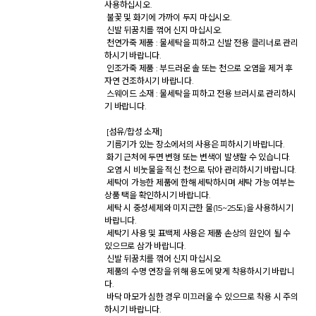
사용하십시오. 

 불꽃 및 화기에 가까이 두지 마십시오. 

 신발 뒤꿈치를 꺾어 신지 마십시오. 

 천연가죽 제품 : 물세탁을 피하고 신발 전용 클리너로 관리
하시기 바랍니다. 

 인조가죽 제품 : 부드러운 솔 또는 천으로 오염을 제거 후 
자연 건조하시기 바랍니다. 

 스웨이드 소재 : 물세탁을 피하고 전용 브러시로 관리하시
기 바랍니다. 

 [섬유/합성 소재] 

 기름기가 있는 장소에서의 사용은 피하시기 바랍니다. 

 화기 근처에 두면 변형 또는 변색이 발생할 수 있습니다. 

 오염 시 비눗물을 적신 천으로 닦아 관리하시기 바랍니다. 

 세탁이 가능한 제품에 한해 세탁하시며 세탁 가능 여부는 
상품 택을 확인하시기 바랍니다. 

 세탁 시 중성세제와 미지근한 물(15~25도)을 사용하시기 
바랍니다. 

 세탁기 사용 및 표백제 사용은 제품 손상의 원인이 될 수 
있으므로 삼가 바랍니다. 

 신발 뒤꿈치를 꺾어 신지 마십시오. 

 제품의 수명 연장을 위해 용도에 맞게 착용하시기 바랍니
다. 

 바닥 마모가 심한 경우 미끄러울 수 있으므로 착용 시 주의
하시기 바랍니다. 
