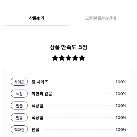
상품후기
교환/반품/AS안내
5
상품 만족도
점
정 사이즈
사이즈
100
%
화면과 같음
색상
100
%
적당함
발볼
100
%
적당함
발등
100
%
편함
착화감
100
%