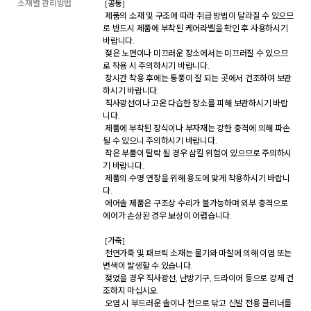
소재별 관리방법
 [공통] 

 제품의 소재 및 구조에 따라 취급 방법이 달라질 수 있으므
로 반드시 제품에 부착된 케어라벨을 확인 후 사용하시기 
바랍니다. 

 젖은 노면이나 미끄러운 장소에서는 미끄러질 수 있으므
로 착용 시 주의하시기 바랍니다. 

 장시간 착용 후에는 통풍이 잘 되는 곳에서 건조하여 보관
하시기 바랍니다. 

 직사광선이나 고온 다습한 장소를 피해 보관하시기 바랍
니다. 

 제품에 부착된 장식이나 부자재는 강한 충격에 의해 파손
될 수 있으니 주의하시기 바랍니다. 

 작은 부품이 탈락 될 경우 삼킬 위험이 있으므로 주의하시
기 바랍니다. 

 제품의 수명 연장을 위해 용도에 맞게 착용하시기 바랍니
다. 

 에어솔 제품은 구조상 수리가 불가능하며 외부 충격으로 
에어가 손상된 경우 보상이 어렵습니다. 

 [가죽] 

 천연가죽 및 패브릭 소재는 물기와 마찰에 의해 이염 또는 
변색이 발생할 수 있습니다. 

 젖었을 경우 직사광선, 난방기구, 드라이어 등으로 강제 건
조하지 마십시오. 

 오염 시 부드러운 솔이나 천으로 닦고 신발 전용 클리너를 