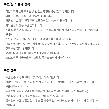
수선/심의 불가 항목
개인의 착화 습관으로 발생 된 힐컵 변형은 수선/심의 불가합니다.
세탁으로 생긴 손상은 수선/심의 불가합니다.
양말 소재로 생긴 힐컵 주변 보풀 현상은 수선/심의 불가합니다.
에어 손상의 경우 수선 불가합니다.
착화 후 생긴 가죽 소재의 스크래치 경우 소재 특성상 발생되는 자연현상으로 수선/심의
불가합니다.
소모품(깔창 , 신발끈 등) 불량의 경우 심의 불가할 수 있습니다.
샌들 부품(밴드 , 벨크로 , 장식 등) 일부 수선 가능합니다. 단, 스트랩이 외력에 의해 끊어진
경우 수선/심의 불가합니다.
상품에 따라 아웃솔 전체 / 보조굽 교체 가능합니다.
코르크 샌들 아웃솔(밑창) 교체 및 풋베드 크리닝 가능합니다.
수선 접수
수선 접수 시 왕복 택배비 (5,000원) 가 부과됩니다.
지정택배(CJ대한통운) 외 타 택배 이용 시 추가로 발생되는 금액은 고객님께서 직접
부담해주셔야 합니다.
수선 희망 내용을 상세 기재 해주시면 접수 시 도움이 됩니다. (사진 첨부 가능)
수선 접수 불가 및 재접수 필요 시 반송 될 수 있습니다.
접수 없이 수선 상품을 임의 발송 할 경우 확인이 어려워 반송 되거나, 처리가 늦어 질 수
있습니다.