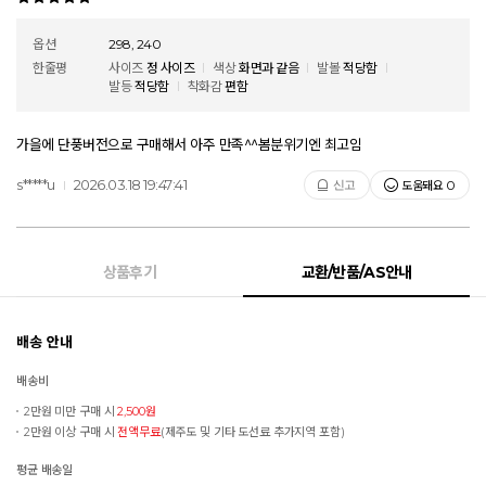
옵션
298, 240
한줄평
사이즈
정 사이즈
색상
화면과 같음
발볼
적당함
발등
적당함
착화감
편함
가을에 단풍버전으로 구매해서 아주 만족^^봄분위기엔 최고임
s*****u
2026.03.18 19:47:41
도움돼요
신고
0
상품후기
교환/반품/AS안내
배송 안내
배송비
2만원 미만 구매 시
2,500원
2만원 이상 구매 시
전액무료
(제주도 및 기타 도선료 추가지역 포함)
평균 배송일