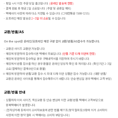
평일 4시 이전 주문 당일 출고됩니다.
(온라인 발송에 한함)
결제 완료 후 평균 2일 소요됩니다. (주말 및 공휴일 제외)
택배사의 사정에 따라 다소 지연될 수 있습니다. (CJ대한통운 1588-1255)
오프라인 매장 발송은
2~3일 더 소요
될 수 있습니다.
교환/반품/AS
On the spot은 온라인/오프라인 매장 구분 없이 교환/반품/AS접수가 가능합니다.
교환은 사이즈 교환만 가능합니다.
매장에 방문하여 접수하시면 택배비 무료입니다.
(단품 기준 10개 미만에 한함)
매장에 방문하여 접수하실 경우 구매내역서를 지참하여 주시기 바랍니다.
매장에서 반품 접수를 하신 경우 환불은 온라인 담당자 확인 후 처리됩니다. (확인기간 2-3일
소요/결제하신 결제수단으로 환불)
매장에 방문하여 반품/교환 접수 시 최대 10개 미만 상품만 접수 가능합니다. (대량 반품/
교환은 온라인 사이트를 통해서 접수해주시기 바랍니다. 단순 변심일 경우 택배비 고객 부담)
교환/반품 안내
상품하자 이외 사이즈, 색상교환 등 단순 변심에 의한 교환/반품 택배비 고객부담으로
왕복택배비가 발생합니다.
(전자상거래 등에서의 소비자보호에 관한 법률 제17조(청약 철회등)9항에 의거 소비자의
사정에 의한 청약 철회 시 택배비는 소비자 부담입니다.)