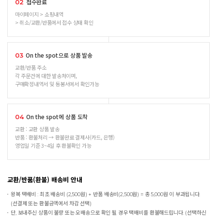
접수완료
02
마이페이지 > 쇼핑내역
> 취소/교환/반품에서 접수 상태 확인
On the spot으로 상품 발송
03
교환/반품 주소
각 주문건에 대한 발송처이며,
구매확정내역서 및 동봉서에서 확인가능
On the spot에 상품 도착
04
교환 : 교환 상품 발송
반품 : 환불처리 → 환불완료 결제사(카드, 은행)
영업일 기준 3~4일 후 환불확인 가능
교환/반품(환불) 배송비 안내
왕복 택배비 : 최초 배송비 (2,500원) + 반품 배송비(2,500원) = 총 5,000원 이 부과됩니다.
(선결제 또는 환불금액에서 차감 선택)
단, 보내주신 상품이 불량 또는 오배송으로 확인 될 경우 택배비를 환불해드립니다. (선택하신