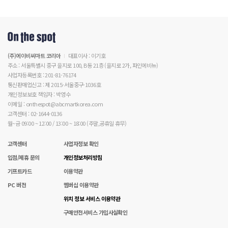
(주)에이비씨마트 코리아
대표이사 : 이기호
주소 : 서울특별시 중구 을지로 100, B동 21층 (을지로 2가, 파인에비뉴)
사업자등록번호 : 201-81-76174
통신판매업신고 : 제 2015-서울중구-1036호
개인정보보호 책임자 : 박영수
이메일 : onthespot@abcmartkorea.com
고객센터 : 02-1644-0136
월~금 09:00 ~ 12:00 / 13:00 ~ 18:00 (주말,공휴일 휴무)
고객센터
사업자정보 확인
입점/제휴 문의
개인정보처리방침
기프트카드
이용약관
PC 버전
멤버십 이용약관
위치 정보 서비스 이용약관
구매안전서비스 가입사실확인