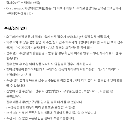
결제수단으로 택배비 환불)
On the spot
지정택배(CJ대한통운) 외 타택배 이용 시 추가로 발생되는 금액은 고객님께서
부담해주셔야 합니다.
수선/심의 안내
오프라인 매장 방문 시 택배비 없이 수선 접수 가능합니다. (단, 입점 업체 상품 불가)
외부 착화 후 상품 불량 발견 시 수선/심의 접수 해주시기 바랍니다. (비회원 구매 건 택배 접수
불가) - 마이페이지 > 쇼핑내역 > AS신청 또는 고객센터를 통해 접수
접수 없이 수선/심의 상품을 임의 발송 할 경우 확인이 어려워 반송 되거나, 처리가 늦어 질 수
있습니다.
접수 완료 후 15일 이내 상품 도착하지 않을 경우 접수가 취소 됩니다.
멤버십 회원에 한하여 매장에서 구매하신 상품의 처리절차 확인 가능합니다.- 마이페이지 >
쇼핑내역 > AS신청
수선/심의 불가 항목으로 접수 및 주문번호 확인 불가 , 기타 처리 불가 시 별도 안내 없이 반송
될 수 있습니다.
신발에 대한 수선/심의 접수 시 신발(양발) 외 구성품(신발끈 , 브랜드박스 , 사은품) 은
불필요하며,
접수 내용과 무관한 구성품 입고 될 경우 폐기 될 수 있습니다.
(구성품 불량인 경우에 따라 별도 발송 요청 할 수 있음)
수선 서비스 할인 쿠폰은 일부 상품에 한하여 적용이 불가할 수 있습니다.
수선 서비스 할인 쿠폰은 단일 품목에 적용 가능합니다.