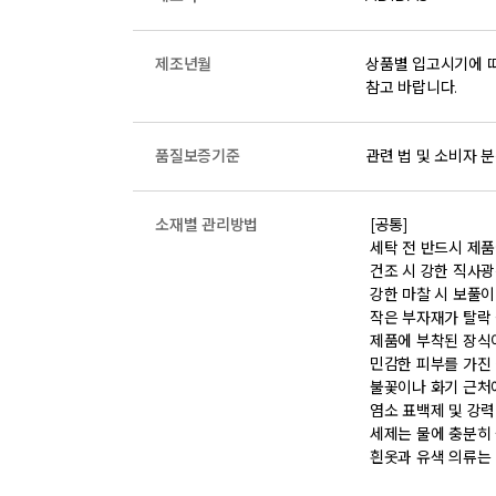
제조년월
상품별 입고시기에 따
참고 바랍니다.
품질보증기준
관련 법 및 소비자 분
소재별 관리방법
 [공통] 

 세탁 전 반드시 제품에 부착된 케어라벨의 세탁 및 취급 방법을 확인하시기 바랍니다. 

 건조 시 강한 직사광선을 피해 통풍이 잘 되는 그늘에서 건조하시기 바랍니다. 

 강한 마찰 시 보풀이나 원단 손상이 발생할 수 있으니 착용 시 주의하시기 바랍니다. 

 작은 부자재가 탈락 될 경우 삼킬 위험이 있으니 주의하시기 바랍니다. 

 제품에 부착된 장식이나 부자재는 강한 충격에 의해 파손될 수 있으니 주의하시기 바랍니다. 

 민감한 피부를 가진 경우 원단 특성에 따라 알레르기 반응이 발생할 수 있습니다. 

 불꽃이나 화기 근처에서는 제품 손상 및 화재 위험이 있으므로 주의하시기 바랍니다. 

 염소 표백제 및 강력 효소세제 사용은 삼가하시기 바랍니다. 

 세제는 물에 충분히 풀어 세탁하시기 바랍니다  

 흰옷과 유색 의류는 이염 될 수 있으므로 분리 세탁하시기 바랍니다.
