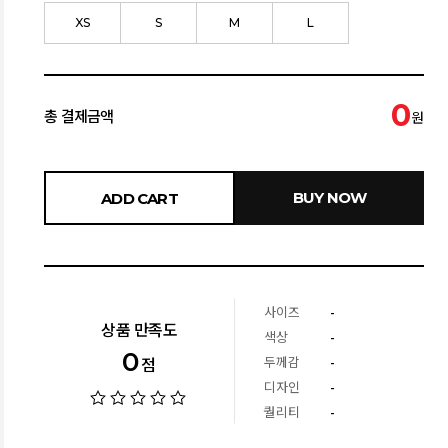
XS
S
M
L
0
총 결제금액
원
BUY NOW
ADD CART
사이즈
-
상품 만족도
색상
-
0
두께감
-
점
디자인
-
퀄리티
-