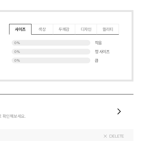
사이즈
색상
두께감
디자인
퀄리티
작음
0%
정 사이즈
0%
큼
0%
로 확인해보세요.
DELETE