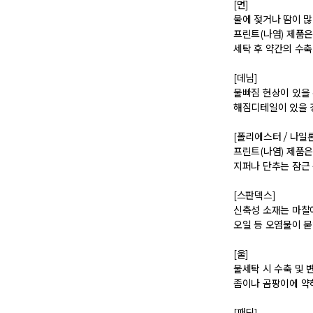
 [면] 

 물에 젖거나 땀이 많이 묻으면 오염될 우려가 있으니 신속히 세탁하여 주시기 바랍니다. 

 프린트(나염) 제품은 뒤집어 세탁하시기 바랍니다. 

 세탁 후 약간의 수축 현상이 발생할 수 있습니다. 

 [데님] 

 물빠짐 현상이 있을 수 있으니 첫 세탁은 드라이클리닝을 권장해 드립니다.  

 해짐디테일이 있을 경우엔 필히 손세탁, 드라이크리닝을 해주시고, 뜨거운 물은 원단이 수축되는 원인이 될 수 있습니다. 

 [폴리에스터 / 나일론] 

 프린트(나염) 제품은 뒤집어 세탁하시기 바랍니다. 

 지퍼나 단추는 잠근 상태에서 세탁하시기 바랍니다. 

 [스판덱스] 

 신축성 소재는 마찰에 약하므로 심한 마찰을 피하시기 바랍니다. 

 오일 등 오염물이 묻었을 경우 즉시 세탁하시기 바랍니다. 

 [울] 

 물세탁 시 수축 및 변형이 발생할 수 있으므로 드라이클리닝을 권장합니다. 다만, 잦은 드라이 크리닝은 옷감이 손상이 되거나, 탈색의 원인이 될 수 있습니다.  

 좀이나 곰팡이에 약하므로 보관 시 주의하시기 바랍니다. 
