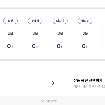
색상
두께감
디자인
퀄리티
없음
없음
없음
없음
0
0
0
0
%
%
%
%
상품 옵션 선택하기
상품의 옵션 별 후기를 바
DELETE