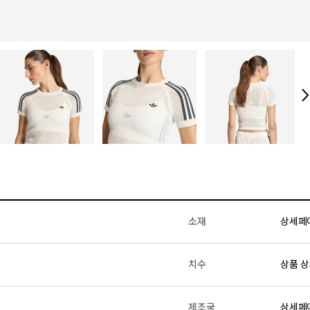
소재
상세페
치수
상품 상
제조국
상세페