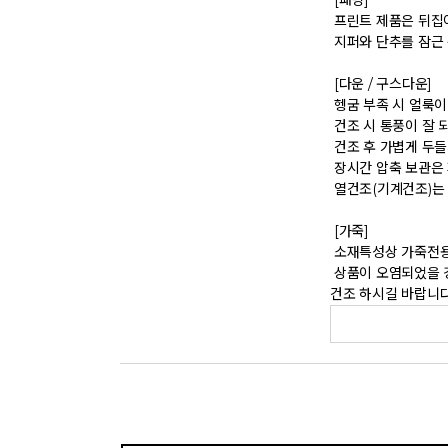
 [패딩] 

 프린트 제품은 뒤집어 세탁하시기 바랍니다. 

 지퍼와 단추를 잠근 상태에서 세탁하시기 바랍니다. 

 [다운 / 구스다운] 

 헹굼 부족 시 얼룩이 발생할 수 있으므로 충분히 헹구어 주십시오. 

 건조 시 통풍이 잘 되는 곳에서 옷걸이 또는 건조대를 이용하여 건조하시기 바랍니다. 

 건조 후 가볍게 두들겨 주면 충전재 볼륨이 회복됩니다. 

 장시간 압축 보관은 피하시기 바랍니다. 

 열건조(기계건조)는 제품 손상의 원인이 될 수 있습니다. 

 [가죽] 

 소재특성상 가죽전용 드라이 클리닝을 권장합니다.  

 상품이 오염되었을 경우 가죽전용크림으로 세척하시고 물에 젖었을 경우 직사광선이나 열로 건조시키면 딱딱해지고 변질될 수 있으니 마른 수건으로 닦아 그늘에 자연
건조 하시길 바랍니다.    