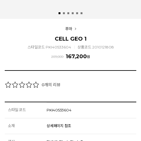
푸마
CELL GEO 1
스타일코드 PKI40533604
상품코드 2010121808
167,200
209,000
원
개의 리뷰
0
스타일 코드
PKI40533604
소재
상세페이지 참조