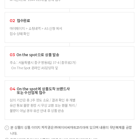
접수완료
02
마이페이지 > 쇼핑내역 > AS 신청 에서
접수 상태 확인
On the spot으로 상품 발송
03
주소 : 서울특별시 중구 명동8길 37-4 (충무로2가)
On The Spot 온라인 AS담당자 앞
On the spot에 상품도착 브랜드사
04
또는 수선업체 접수
심의 기간은 총 2주 정도 소요 / 결과 확인 후 개별
유선 통보 불량 판정 시 무상 교환 또는 환불 처리 /
불량이 아닐 경우 유선 안내 후 상품 반송
본 상품의 상품 이미지 저작권은 ㈜에이비씨마트코리아에 있으며 내용의 무단복제를 금합
니다.