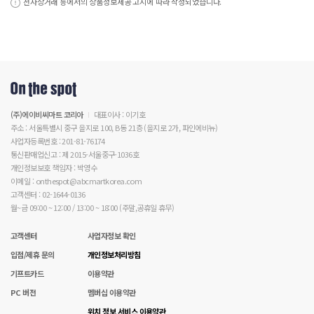
전자상거래 등에서의 상품정보제공 고시에 따라 작성되었습니다.
(주)에이비씨마트 코리아
대표이사 : 이기호
주소 : 서울특별시 중구 을지로 100, B동 21층 (을지로 2가, 파인에비뉴)
사업자등록번호 : 201-81-76174
통신판매업신고 : 제 2015-서울중구-1036호
개인정보보호 책임자 : 박영수
이메일 : onthespot@abcmartkorea.com
고객센터 : 02-1644-0136
월~금 09:00 ~ 12:00 / 13:00 ~ 18:00 (주말,공휴일 휴무)
고객센터
사업자정보 확인
입점/제휴 문의
개인정보처리방침
기프트카드
이용약관
PC 버전
멤버십 이용약관
위치 정보 서비스 이용약관