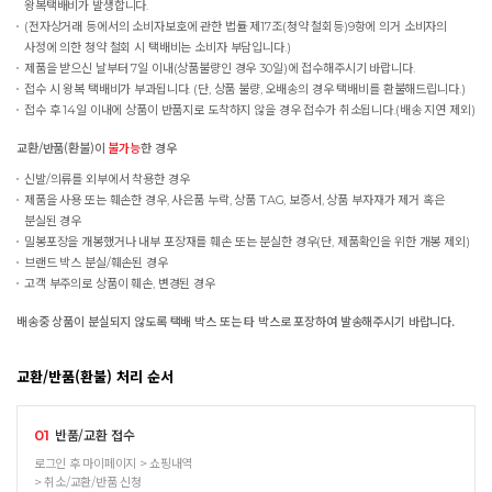
왕복택배비가 발생합니다.
(전자상거래 등에서의 소비자보호에 관한 법률 제17조(청약 철회등)9항에 의거 소비자의
사정에 의한 청약 철회 시 택배비는 소비자 부담입니다.)
제품을 받으신 날부터 7일 이내(상품불량인 경우 30일)에 접수해주시기 바랍니다.
접수 시 왕복 택배비가 부과됩니다. (단, 상품 불량, 오배송의 경우 택배비를 환불해드립니다.)
접수 후 14일 이내에 상품이 반품지로 도착하지 않을 경우 접수가 취소됩니다.(배송 지연 제외)
교환/반품(환불)이
불가능
한 경우
신발/의류를 외부에서 착용한 경우
제품을 사용 또는 훼손한 경우, 사은품 누락, 상품 TAG, 보증서, 상품 부자재가 제거 혹은
분실된 경우
밀봉포장을 개봉했거나 내부 포장재를 훼손 또는 분실한 경우(단, 제품확인을 위한 개봉 제외)
브랜드 박스 분실/훼손된 경우
고객 부주의로 상품이 훼손, 변경된 경우
배송중 상품이 분실되지 않도록 택배 박스 또는 타 박스로 포장하여 발송해주시기 바랍니다.
교환/반품(환불) 처리 순서
반품/교환 접수
01
로그인 후 마이페이지 > 쇼핑내역
> 취소/교환/반품 신청