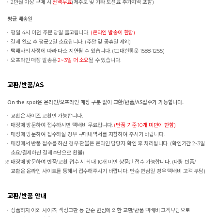
2만원 이상 구매 시
전액무료
(제주도 및 기타 도선료 추가지역 포함)
평균 배송일
평일 4시 이전 주문 당일 출고됩니다.
(온라인 발송에 한함)
결제 완료 후 평균 2일 소요됩니다. (주말 및 공휴일 제외)
택배사의 사정에 따라 다소 지연될 수 있습니다. (CJ대한통운 1588-1255)
오프라인 매장 발송은
2~3일 더 소요
될 수 있습니다.
교환/반품/AS
On the spot은 온라인/오프라인 매장 구분 없이 교환/반품/AS접수가 가능합니다.
교환은 사이즈 교환만 가능합니다.
매장에 방문하여 접수하시면 택배비 무료입니다.
(단품 기준 10개 미만에 한함)
매장에 방문하여 접수하실 경우 구매내역서를 지참하여 주시기 바랍니다.
매장에서 반품 접수를 하신 경우 환불은 온라인 담당자 확인 후 처리됩니다. (확인기간 2-3일
소요/결제하신 결제수단으로 환불)
매장에 방문하여 반품/교환 접수 시 최대 10개 미만 상품만 접수 가능합니다. (대량 반품/
교환은 온라인 사이트를 통해서 접수해주시기 바랍니다. 단순 변심일 경우 택배비 고객 부담)
교환/반품 안내
상품하자 이외 사이즈, 색상교환 등 단순 변심에 의한 교환/반품 택배비 고객부담으로