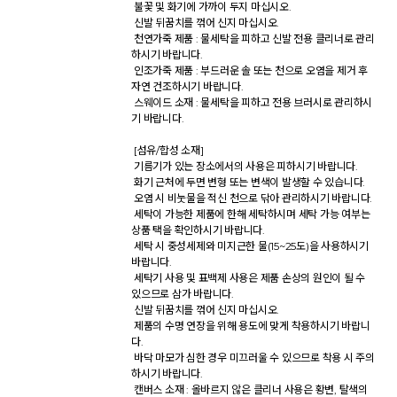
 불꽃 및 화기에 가까이 두지 마십시오. 

 신발 뒤꿈치를 꺾어 신지 마십시오. 

 천연가죽 제품 : 물세탁을 피하고 신발 전용 클리너로 관리
하시기 바랍니다. 

 인조가죽 제품 : 부드러운 솔 또는 천으로 오염을 제거 후 
자연 건조하시기 바랍니다. 

 스웨이드 소재 : 물세탁을 피하고 전용 브러시로 관리하시
기 바랍니다. 

 [섬유/합성 소재] 

 기름기가 있는 장소에서의 사용은 피하시기 바랍니다. 

 화기 근처에 두면 변형 또는 변색이 발생할 수 있습니다. 

 오염 시 비눗물을 적신 천으로 닦아 관리하시기 바랍니다. 

 세탁이 가능한 제품에 한해 세탁하시며 세탁 가능 여부는 
상품 택을 확인하시기 바랍니다. 

 세탁 시 중성세제와 미지근한 물(15~25도)을 사용하시기 
바랍니다. 

 세탁기 사용 및 표백제 사용은 제품 손상의 원인이 될 수 
있으므로 삼가 바랍니다. 

 신발 뒤꿈치를 꺾어 신지 마십시오. 

 제품의 수명 연장을 위해 용도에 맞게 착용하시기 바랍니
다. 

 바닥 마모가 심한 경우 미끄러울 수 있으므로 착용 시 주의
하시기 바랍니다. 

 캔버스 소재 : 올바르지 않은 클리너 사용은 황변, 탈색의 