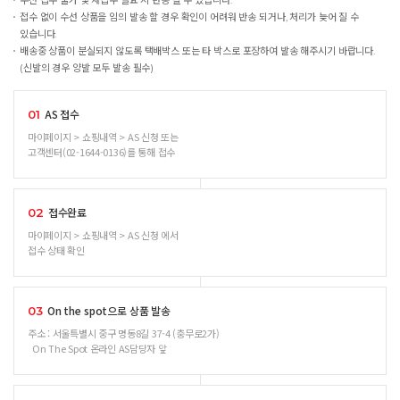
수선 접수 불가 및 재접수 필요 시 반송 될 수 있습니다.
접수 없이 수선 상품을 임의 발송 할 경우 확인이 어려워 반송 되거나, 처리가 늦어 질 수
있습니다.
배송중 상품이 분실되지 않도록 택배박스 또는 타 박스로 포장하여 발송 해주시기 바랍니다.
(신발의 경우 양발 모두 발송 필수)
AS 접수
01
마이페이지 > 쇼핑내역 > AS 신청 또는
고객센터(02-1644-0136)를 통해 접수
접수완료
02
마이페이지 > 쇼핑내역 > AS 신청 에서
접수 상태 확인
On the spot으로 상품 발송
03
주소 : 서울특별시 중구 명동8길 37-4 (충무로2가)
On The Spot 온라인 AS담당자 앞