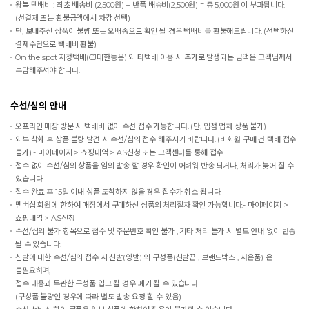
왕복 택배비 : 최초 배송비 (2,500원) + 반품 배송비(2,500원) = 총 5,000원 이 부과됩니다.
(선결제 또는 환불금액에서 차감 선택)
단, 보내주신 상품이 불량 또는 오배송으로 확인 될 경우 택배비를 환불해드립니다. (선택하신
결제수단으로 택배비 환불)
On the spot
지정택배(CJ대한통운) 외 타택배 이용 시 추가로 발생되는 금액은 고객님께서
부담해주셔야 합니다.
수선/심의 안내
오프라인 매장 방문 시 택배비 없이 수선 접수 가능합니다. (단, 입점 업체 상품 불가)
외부 착화 후 상품 불량 발견 시 수선/심의 접수 해주시기 바랍니다. (비회원 구매 건 택배 접수
불가) - 마이페이지 > 쇼핑내역 > AS신청 또는 고객센터를 통해 접수
접수 없이 수선/심의 상품을 임의 발송 할 경우 확인이 어려워 반송 되거나, 처리가 늦어 질 수
있습니다.
접수 완료 후 15일 이내 상품 도착하지 않을 경우 접수가 취소 됩니다.
멤버십 회원에 한하여 매장에서 구매하신 상품의 처리절차 확인 가능합니다.- 마이페이지 >
쇼핑내역 > AS신청
수선/심의 불가 항목으로 접수 및 주문번호 확인 불가 , 기타 처리 불가 시 별도 안내 없이 반송
될 수 있습니다.
신발에 대한 수선/심의 접수 시 신발(양발) 외 구성품(신발끈 , 브랜드박스 , 사은품) 은
불필요하며,
접수 내용과 무관한 구성품 입고 될 경우 폐기 될 수 있습니다.
(구성품 불량인 경우에 따라 별도 발송 요청 할 수 있음)