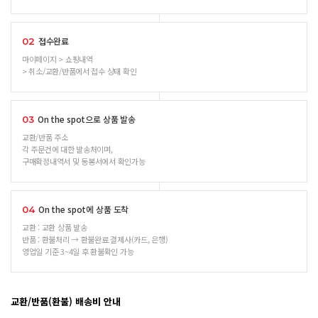
접수완료
02
마이페이지 > 쇼핑내역
> 취소/교환/반품에서 접수 상태 확인
On the spot으로 상품 발송
03
교환/반품 주소
각 주문건에 대한 발송처이며,
구매확정내역서 및 동봉서에서 확인가능
On the spot에 상품 도착
04
교환 : 교환 상품 발송
반품 : 환불처리 → 환불완료 결제사(카드, 은행)
영업일 기준 3~4일 후 환불확인 가능
교환/반품(환불) 배송비 안내