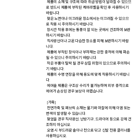
 제품의 소재 및 구조에 따라 취급 방법이 달라질 수 있으므
로 반드시 제품에 부착된 케어라벨을 확인 후 사용하시기 
바랍니다. 

 젖은 노면이나 미끄러운 장소에서는 미끄러질 수 있으므
로 착용 시 주의하시기 바랍니다. 

 장시간 착용 후에는 통풍이 잘 되는 곳에서 건조하여 보관
하시기 바랍니다. 

 직사광선이나 고온 다습한 장소를 피해 보관하시기 바랍
니다. 

 제품에 부착된 장식이나 부자재는 강한 충격에 의해 파손
될 수 있으니 주의하시기 바랍니다. 

 작은 부품이 탈락 될 경우 삼킬 위험이 있으므로 주의하시
기 바랍니다. 

 제품의 수명 연장을 위해 용도에 맞게 착용하시기 바랍니
다. 

 에어솔 제품은 구조상 수리가 불가능하며 외부 충격으로 
에어가 손상된 경우 보상이 어렵습니다. 

 [가죽] 

 천연가죽 및 패브릭 소재는 물기와 마찰에 의해 이염 또는 
변색이 발생할 수 있습니다. 

 젖었을 경우 직사광선, 난방기구, 드라이어 등으로 강제 건
조하지 마십시오. 

 오염 시 부드러운 솔이나 천으로 닦고 신발 전용 클리너를 
사용하십시오. 
