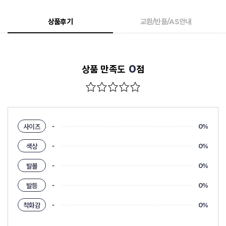
상품후기
교환/반품/AS안내
0
상품 만족도
점
-
사이즈
0%
-
색상
0%
-
발볼
0%
-
발등
0%
-
착화감
0%