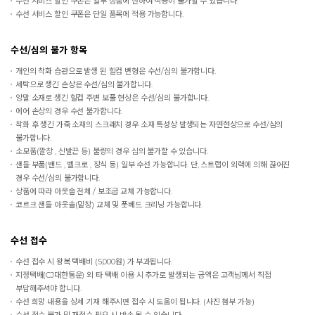
수선 서비스 할인 쿠폰은 일부 상품에 한하여 적용이 불가할 수 있습니다.
수선 서비스 할인 쿠폰은 단일 품목에 적용 가능합니다.
수선/심의 불가 항목
개인의 착화 습관으로 발생 된 힐컵 변형은 수선/심의 불가합니다.
세탁으로 생긴 손상은 수선/심의 불가합니다.
양말 소재로 생긴 힐컵 주변 보풀 현상은 수선/심의 불가합니다.
에어 손상의 경우 수선 불가합니다.
착화 후 생긴 가죽 소재의 스크래치 경우 소재 특성상 발생되는 자연현상으로 수선/심의
불가합니다.
소모품(깔창 , 신발끈 등) 불량의 경우 심의 불가할 수 있습니다.
샌들 부품(밴드 , 벨크로 , 장식 등) 일부 수선 가능합니다. 단, 스트랩이 외력에 의해 끊어진
경우 수선/심의 불가합니다.
상품에 따라 아웃솔 전체 / 보조굽 교체 가능합니다.
코르크 샌들 아웃솔(밑창) 교체 및 풋베드 크리닝 가능합니다.
수선 접수
수선 접수 시 왕복 택배비 (5,000원) 가 부과됩니다.
지정택배(CJ대한통운) 외 타 택배 이용 시 추가로 발생되는 금액은 고객님께서 직접
부담해주셔야 합니다.
수선 희망 내용을 상세 기재 해주시면 접수 시 도움이 됩니다. (사진 첨부 가능)