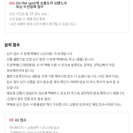
On the spot에 상품도착 브랜드사
04
또는 수선업체 접수
수선 기간은 총 2주 정도 소요 /
수선 완료 시 개별 유선 통보
(수선 내용에 따라 수선 비용이 청구될 수 있습니다.)
심의 접수
심의 접수 시 왕복 택배비 (5,000원) 가 부과됩니다.
상품 불량으로 인한 심의 판정 시 왕복 택배비는 취소 (환불) 됩니다.
지정택배(CJ대한통운) 외 타 택배 이용 시 추가로 발생되는 금액은 고객님께서 직접
부담해주셔야 합니다.
불량으로 확인되는 내용을 상세 기재 해주시면 접수 시 도움이 됩니다. (사진 첨부 가능)
접수 없이 심의 상품을 임의 발송 할 경우 확인이 어려워 반송 되거나, 처리가 늦어 질 수
있습니다.
배송중 상품이 분실되지 않도록 택배박스 또는 타 박스로 포장하여 발송 해주시기 바랍니다.
(신발의 경우 양발 모두 발송 필수)
택배로 심의 접수 시 환불로만 처리 가능합니다. (교환은 오프라인 매장 접수시에만 가능)
AS 접수
01
마이페이지 > 쇼핑내역 > AS 신청 또는
고객센터(02-1644-0136)를 통해 접수