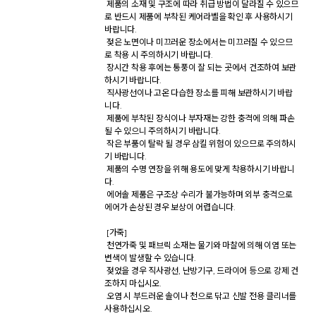
 제품의 소재 및 구조에 따라 취급 방법이 달라질 수 있으므
로 반드시 제품에 부착된 케어라벨을 확인 후 사용하시기 
바랍니다. 

 젖은 노면이나 미끄러운 장소에서는 미끄러질 수 있으므
로 착용 시 주의하시기 바랍니다. 

 장시간 착용 후에는 통풍이 잘 되는 곳에서 건조하여 보관
하시기 바랍니다. 

 직사광선이나 고온 다습한 장소를 피해 보관하시기 바랍
니다. 

 제품에 부착된 장식이나 부자재는 강한 충격에 의해 파손
될 수 있으니 주의하시기 바랍니다. 

 작은 부품이 탈락 될 경우 삼킬 위험이 있으므로 주의하시
기 바랍니다. 

 제품의 수명 연장을 위해 용도에 맞게 착용하시기 바랍니
다. 

 에어솔 제품은 구조상 수리가 불가능하며 외부 충격으로 
에어가 손상된 경우 보상이 어렵습니다. 

 [가죽] 

 천연가죽 및 패브릭 소재는 물기와 마찰에 의해 이염 또는 
변색이 발생할 수 있습니다. 

 젖었을 경우 직사광선, 난방기구, 드라이어 등으로 강제 건
조하지 마십시오. 

 오염 시 부드러운 솔이나 천으로 닦고 신발 전용 클리너를 
사용하십시오. 
