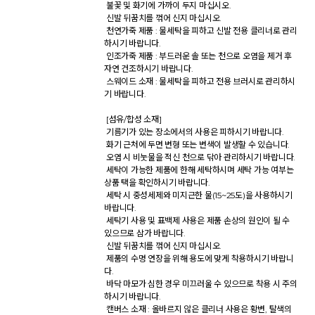
 불꽃 및 화기에 가까이 두지 마십시오. 

 신발 뒤꿈치를 꺾어 신지 마십시오. 

 천연가죽 제품 : 물세탁을 피하고 신발 전용 클리너로 관리
하시기 바랍니다. 

 인조가죽 제품 : 부드러운 솔 또는 천으로 오염을 제거 후 
자연 건조하시기 바랍니다. 

 스웨이드 소재 : 물세탁을 피하고 전용 브러시로 관리하시
기 바랍니다. 

 [섬유/합성 소재] 

 기름기가 있는 장소에서의 사용은 피하시기 바랍니다. 

 화기 근처에 두면 변형 또는 변색이 발생할 수 있습니다. 

 오염 시 비눗물을 적신 천으로 닦아 관리하시기 바랍니다. 

 세탁이 가능한 제품에 한해 세탁하시며 세탁 가능 여부는 
상품 택을 확인하시기 바랍니다. 

 세탁 시 중성세제와 미지근한 물(15~25도)을 사용하시기 
바랍니다. 

 세탁기 사용 및 표백제 사용은 제품 손상의 원인이 될 수 
있으므로 삼가 바랍니다. 

 신발 뒤꿈치를 꺾어 신지 마십시오. 

 제품의 수명 연장을 위해 용도에 맞게 착용하시기 바랍니
다. 

 바닥 마모가 심한 경우 미끄러울 수 있으므로 착용 시 주의
하시기 바랍니다. 

 캔버스 소재 : 올바르지 않은 클리너 사용은 황변, 탈색의 