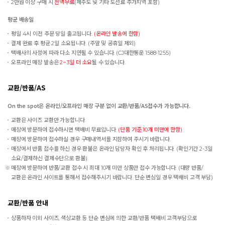
2만원 이상 구매 시
전액무료
(제주도 및 기타 도선료 추가지역 포함)
평균 배송일
평일 4시 이전 주문 당일 출고됩니다.
(온라인 발송에 한함)
결제 완료 후 평균 2일 소요됩니다. (주말 및 공휴일 제외)
택배사의 사정에 따라 다소 지연될 수 있습니다. (CJ대한통운 1588-1255)
오프라인 매장 발송은
2~3일 더 소요
될 수 있습니다.
교환/반품/AS
On the spot은 온라인/오프라인 매장 구분 없이 교환/반품/AS접수가 가능합니다.
교환은 사이즈 교환만 가능합니다.
매장에 방문하여 접수하시면 택배비 무료입니다.
(단품 기준 10개 미만에 한함)
매장에 방문하여 접수하실 경우 구매내역서를 지참하여 주시기 바랍니다.
매장에서 반품 접수를 하신 경우 환불은 온라인 담당자 확인 후 처리됩니다. (확인기간 2-3일
소요/결제하신 결제수단으로 환불)
매장에 방문하여 반품/교환 접수 시 최대 10개 미만 상품만 접수 가능합니다. (대량 반품/
교환은 온라인 사이트를 통해서 접수해주시기 바랍니다. 단순 변심일 경우 택배비 고객 부담)
교환/반품 안내
상품하자 이외 사이즈, 색상교환 등 단순 변심에 의한 교환/반품 택배비 고객부담으로