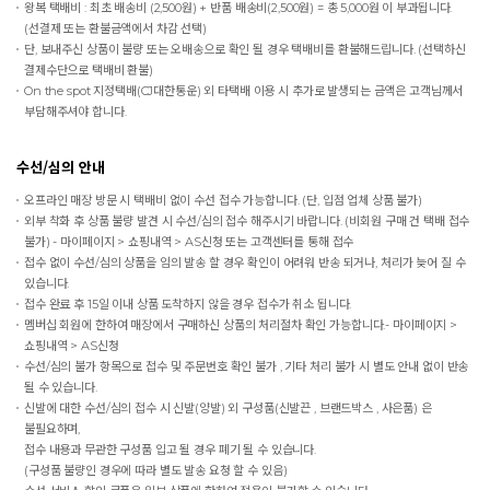
왕복 택배비 : 최초 배송비 (2,500원) + 반품 배송비(2,500원) = 총 5,000원 이 부과됩니다.
(선결제 또는 환불금액에서 차감 선택)
단, 보내주신 상품이 불량 또는 오배송으로 확인 될 경우 택배비를 환불해드립니다. (선택하신
결제수단으로 택배비 환불)
On the spot
지정택배(CJ대한통운) 외 타택배 이용 시 추가로 발생되는 금액은 고객님께서
부담해주셔야 합니다.
수선/심의 안내
오프라인 매장 방문 시 택배비 없이 수선 접수 가능합니다. (단, 입점 업체 상품 불가)
외부 착화 후 상품 불량 발견 시 수선/심의 접수 해주시기 바랍니다. (비회원 구매 건 택배 접수
불가) - 마이페이지 > 쇼핑내역 > AS신청 또는 고객센터를 통해 접수
접수 없이 수선/심의 상품을 임의 발송 할 경우 확인이 어려워 반송 되거나, 처리가 늦어 질 수
있습니다.
접수 완료 후 15일 이내 상품 도착하지 않을 경우 접수가 취소 됩니다.
멤버십 회원에 한하여 매장에서 구매하신 상품의 처리절차 확인 가능합니다.- 마이페이지 >
쇼핑내역 > AS신청
수선/심의 불가 항목으로 접수 및 주문번호 확인 불가 , 기타 처리 불가 시 별도 안내 없이 반송
될 수 있습니다.
신발에 대한 수선/심의 접수 시 신발(양발) 외 구성품(신발끈 , 브랜드박스 , 사은품) 은
불필요하며,
접수 내용과 무관한 구성품 입고 될 경우 폐기 될 수 있습니다.
(구성품 불량인 경우에 따라 별도 발송 요청 할 수 있음)