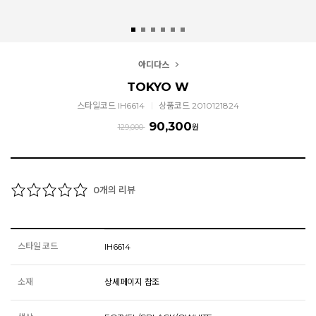
아디다스
TOKYO W
스타일코드 IH6614
상품코드 2010121824
90,300
129,000
원
개의 리뷰
0
스타일 코드
IH6614
소재
상세페이지 참조