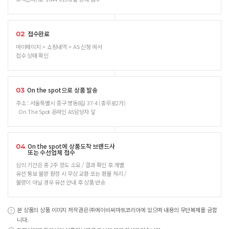
접수완료
02
마이페이지 > 쇼핑내역 > AS 신청 에서
접수 상태 확인
On the spot으로 상품 발송
03
주소 : 서울특별시 중구 명동8길 37-4 (충무로2가)
On The Spot 온라인 AS담당자 앞
On the spot에 상품도착 브랜드사
04
또는 수선업체 접수
심의 기간은 총 2주 정도 소요 / 결과 확인 후 개별
유선 통보 불량 판정 시 무상 교환 또는 환불 처리 /
불량이 아닐 경우 유선 안내 후 상품 반송
본 상품의 상품 이미지 저작권은 ㈜에이비씨마트코리아에 있으며 내용의 무단복제를 금합
니다.