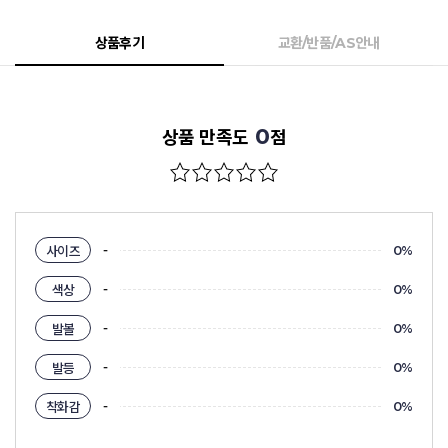
상품후기
교환/반품/AS안내
0
상품 만족도
점
-
사이즈
0%
-
색상
0%
-
발볼
0%
-
발등
0%
-
착화감
0%