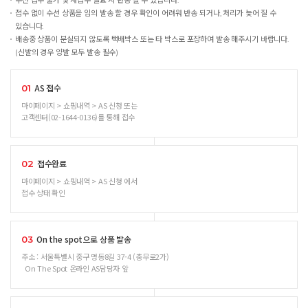
수선 접수 불가 및 재접수 필요 시 반송 될 수 있습니다.
접수 없이 수선 상품을 임의 발송 할 경우 확인이 어려워 반송 되거나, 처리가 늦어 질 수
있습니다.
배송중 상품이 분실되지 않도록 택배박스 또는 타 박스로 포장하여 발송 해주시기 바랍니다.
(신발의 경우 양발 모두 발송 필수)
AS 접수
01
마이페이지 > 쇼핑내역 > AS 신청 또는
고객센터(02-1644-0136)를 통해 접수
접수완료
02
마이페이지 > 쇼핑내역 > AS 신청 에서
접수 상태 확인
On the spot으로 상품 발송
03
주소 : 서울특별시 중구 명동8길 37-4 (충무로2가)
On The Spot 온라인 AS담당자 앞