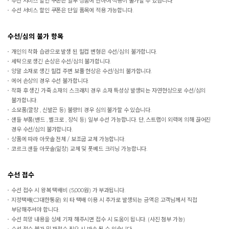
수선 서비스 할인 쿠폰은 일부 상품에 한하여 적용이 불가할 수 있습니다.
수선 서비스 할인 쿠폰은 단일 품목에 적용 가능합니다.
수선/심의 불가 항목
개인의 착화 습관으로 발생 된 힐컵 변형은 수선/심의 불가합니다.
세탁으로 생긴 손상은 수선/심의 불가합니다.
양말 소재로 생긴 힐컵 주변 보풀 현상은 수선/심의 불가합니다.
에어 손상의 경우 수선 불가합니다.
착화 후 생긴 가죽 소재의 스크래치 경우 소재 특성상 발생되는 자연현상으로 수선/심의
불가합니다.
소모품(깔창 , 신발끈 등) 불량의 경우 심의 불가할 수 있습니다.
샌들 부품(밴드 , 벨크로 , 장식 등) 일부 수선 가능합니다. 단, 스트랩이 외력에 의해 끊어진
경우 수선/심의 불가합니다.
상품에 따라 아웃솔 전체 / 보조굽 교체 가능합니다.
코르크 샌들 아웃솔(밑창) 교체 및 풋베드 크리닝 가능합니다.
수선 접수
수선 접수 시 왕복 택배비 (5,000원) 가 부과됩니다.
지정택배(CJ대한통운) 외 타 택배 이용 시 추가로 발생되는 금액은 고객님께서 직접
부담해주셔야 합니다.
수선 희망 내용을 상세 기재 해주시면 접수 시 도움이 됩니다. (사진 첨부 가능)