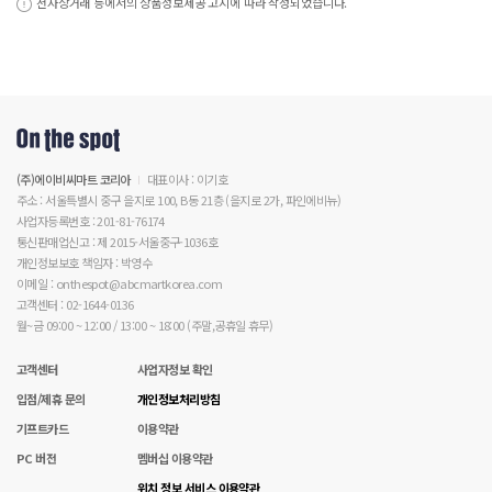
전자상거래 등에서의 상품정보제공 고시에 따라 작성되었습니다.
(주)에이비씨마트 코리아
대표이사 : 이기호
주소 : 서울특별시 중구 을지로 100, B동 21층 (을지로 2가, 파인에비뉴)
사업자등록번호 : 201-81-76174
통신판매업신고 : 제 2015-서울중구-1036호
개인정보보호 책임자 : 박영수
이메일 : onthespot@abcmartkorea.com
고객센터 : 02-1644-0136
월~금 09:00 ~ 12:00 / 13:00 ~ 18:00 (주말,공휴일 휴무)
고객센터
사업자정보 확인
입점/제휴 문의
개인정보처리방침
기프트카드
이용약관
PC 버전
멤버십 이용약관
위치 정보 서비스 이용약관