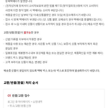
왕복택배비가 발생합니다.
(전자상거래 등에서의 소비자보호에 관한 법률 제17조(청약 철회등)9항에 의거 소비자의
사정에 의한 청약 철회 시 택배비는 소비자 부담입니다.)
제품을 받으신 날부터 7일 이내(상품불량인 경우 30일)에 접수해주시기 바랍니다.
접수 시 왕복 택배비가 부과됩니다. (단, 상품 불량, 오배송의 경우 택배비를 환불해드립니다.)
접수 후 14일 이내에 상품이 반품지로 도착하지 않을 경우 접수가 취소됩니다.(배송 지연 제외)
교환/반품(환불)이
불가능
한 경우
신발/의류를 외부에서 착용한 경우
제품을 사용 또는 훼손한 경우, 사은품 누락, 상품 TAG, 보증서, 상품 부자재가 제거 혹은
분실된 경우
밀봉포장을 개봉했거나 내부 포장재를 훼손 또는 분실한 경우(단, 제품확인을 위한 개봉 제외)
브랜드 박스 분실/훼손된 경우
고객 부주의로 상품이 훼손, 변경된 경우
배송중 상품이 분실되지 않도록 택배 박스 또는 타 박스로 포장하여 발송해주시기 바랍니다.
교환/반품(환불) 처리 순서
반품/교환 접수
01
로그인 후 마이페이지 > 쇼핑내역
> 취소/교환/반품 신청