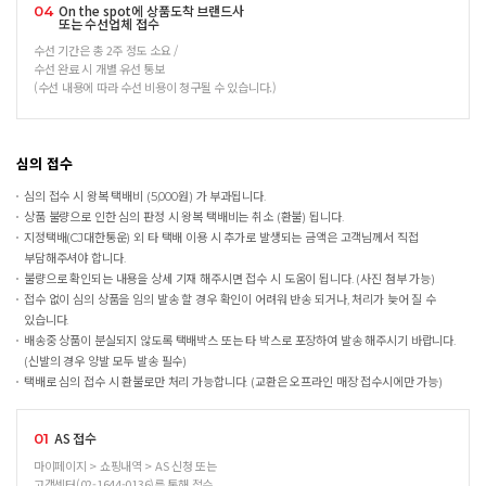
On the spot에 상품도착 브랜드사
04
또는 수선업체 접수
수선 기간은 총 2주 정도 소요 /
수선 완료 시 개별 유선 통보
(수선 내용에 따라 수선 비용이 청구될 수 있습니다.)
심의 접수
심의 접수 시 왕복 택배비 (5,000원) 가 부과됩니다.
상품 불량으로 인한 심의 판정 시 왕복 택배비는 취소 (환불) 됩니다.
지정택배(CJ대한통운) 외 타 택배 이용 시 추가로 발생되는 금액은 고객님께서 직접
부담해주셔야 합니다.
불량으로 확인되는 내용을 상세 기재 해주시면 접수 시 도움이 됩니다. (사진 첨부 가능)
접수 없이 심의 상품을 임의 발송 할 경우 확인이 어려워 반송 되거나, 처리가 늦어 질 수
있습니다.
배송중 상품이 분실되지 않도록 택배박스 또는 타 박스로 포장하여 발송 해주시기 바랍니다.
(신발의 경우 양발 모두 발송 필수)
택배로 심의 접수 시 환불로만 처리 가능합니다. (교환은 오프라인 매장 접수시에만 가능)
AS 접수
01
마이페이지 > 쇼핑내역 > AS 신청 또는
고객센터(02-1644-0136)를 통해 접수