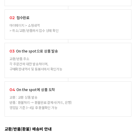
접수완료
02
마이페이지 > 쇼핑내역
> 취소/교환/반품에서 접수 상태 확인
On the spot으로 상품 발송
03
교환/반품 주소
각 주문건에 대한 발송처이며,
구매확정내역서 및 동봉서에서 확인가능
On the spot에 상품 도착
04
교환 : 교환 상품 발송
반품 : 환불처리 → 환불완료 결제사(카드, 은행)
영업일 기준 3~4일 후 환불확인 가능
교환/반품(환불) 배송비 안내