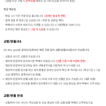
2만원 이상 구매 시
전액무료
(제주도 및 기타 도선료 추가지역 포함)
평균 배송일
평일 4시 이전 주문 당일 출고됩니다.
(온라인 발송에 한함)
결제 완료 후 평균 2일 소요됩니다. (주말 및 공휴일 제외)
택배사의 사정에 따라 다소 지연될 수 있습니다. (CJ대한통운 1588-1255)
오프라인 매장 발송은
2~3일 더 소요
될 수 있습니다.
교환/반품/AS
On the spot은 온라인/오프라인 매장 구분 없이 교환/반품/AS접수가 가능합니다.
교환은 사이즈 교환만 가능합니다.
매장에 방문하여 접수하시면 택배비 무료입니다.
(단품 기준 10개 미만에 한함)
매장에 방문하여 접수하실 경우 구매내역서를 지참하여 주시기 바랍니다.
매장에서 반품 접수를 하신 경우 환불은 온라인 담당자 확인 후 처리됩니다. (확인기간 2-3일
소요/결제하신 결제수단으로 환불)
매장에 방문하여 반품/교환 접수 시 최대 10개 미만 상품만 접수 가능합니다. (대량 반품/
교환은 온라인 사이트를 통해서 접수해주시기 바랍니다. 단순 변심일 경우 택배비 고객 부담)
교환/반품 안내
상품하자 이외 사이즈, 색상교환 등 단순 변심에 의한 교환/반품 택배비 고객부담으로