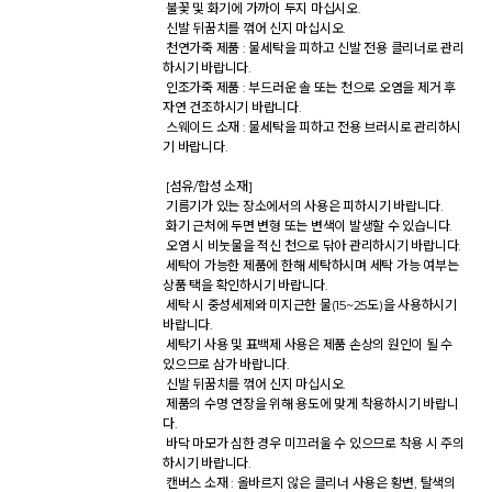
 불꽃 및 화기에 가까이 두지 마십시오. 

 신발 뒤꿈치를 꺾어 신지 마십시오. 

 천연가죽 제품 : 물세탁을 피하고 신발 전용 클리너로 관리
하시기 바랍니다. 

 인조가죽 제품 : 부드러운 솔 또는 천으로 오염을 제거 후 
자연 건조하시기 바랍니다. 

 스웨이드 소재 : 물세탁을 피하고 전용 브러시로 관리하시
기 바랍니다. 

 [섬유/합성 소재] 

 기름기가 있는 장소에서의 사용은 피하시기 바랍니다. 

 화기 근처에 두면 변형 또는 변색이 발생할 수 있습니다. 

 오염 시 비눗물을 적신 천으로 닦아 관리하시기 바랍니다. 

 세탁이 가능한 제품에 한해 세탁하시며 세탁 가능 여부는 
상품 택을 확인하시기 바랍니다. 

 세탁 시 중성세제와 미지근한 물(15~25도)을 사용하시기 
바랍니다. 

 세탁기 사용 및 표백제 사용은 제품 손상의 원인이 될 수 
있으므로 삼가 바랍니다. 

 신발 뒤꿈치를 꺾어 신지 마십시오. 

 제품의 수명 연장을 위해 용도에 맞게 착용하시기 바랍니
다. 

 바닥 마모가 심한 경우 미끄러울 수 있으므로 착용 시 주의
하시기 바랍니다. 

 캔버스 소재 : 올바르지 않은 클리너 사용은 황변, 탈색의 