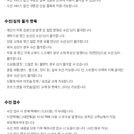
수선 서비스 할인 쿠폰은 일부 상품에 한하여 적용이 불가할 수 있습니다.
수선 서비스 할인 쿠폰은 단일 품목에 적용 가능합니다.
수선/심의 불가 항목
개인의 착화 습관으로 발생 된 힐컵 변형은 수선/심의 불가합니다.
세탁으로 생긴 손상은 수선/심의 불가합니다.
양말 소재로 생긴 힐컵 주변 보풀 현상은 수선/심의 불가합니다.
에어 손상의 경우 수선 불가합니다.
착화 후 생긴 가죽 소재의 스크래치 경우 소재 특성상 발생되는 자연현상으로 수선/심의
불가합니다.
소모품(깔창 , 신발끈 등) 불량의 경우 심의 불가할 수 있습니다.
샌들 부품(밴드 , 벨크로 , 장식 등) 일부 수선 가능합니다. 단, 스트랩이 외력에 의해 끊어진
경우 수선/심의 불가합니다.
상품에 따라 아웃솔 전체 / 보조굽 교체 가능합니다.
코르크 샌들 아웃솔(밑창) 교체 및 풋베드 크리닝 가능합니다.
수선 접수
수선 접수 시 왕복 택배비 (5,000원) 가 부과됩니다.
지정택배(CJ대한통운) 외 타 택배 이용 시 추가로 발생되는 금액은 고객님께서 직접
부담해주셔야 합니다.
수선 희망 내용을 상세 기재 해주시면 접수 시 도움이 됩니다. (사진 첨부 가능)