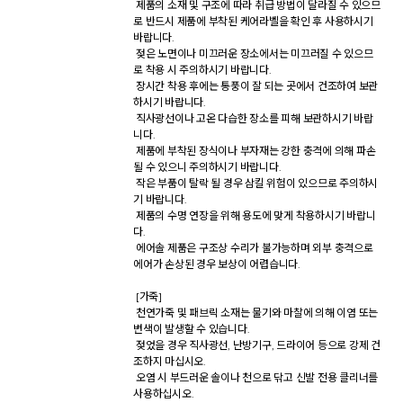
 제품의 소재 및 구조에 따라 취급 방법이 달라질 수 있으므
로 반드시 제품에 부착된 케어라벨을 확인 후 사용하시기 
바랍니다. 

 젖은 노면이나 미끄러운 장소에서는 미끄러질 수 있으므
로 착용 시 주의하시기 바랍니다. 

 장시간 착용 후에는 통풍이 잘 되는 곳에서 건조하여 보관
하시기 바랍니다. 

 직사광선이나 고온 다습한 장소를 피해 보관하시기 바랍
니다. 

 제품에 부착된 장식이나 부자재는 강한 충격에 의해 파손
될 수 있으니 주의하시기 바랍니다. 

 작은 부품이 탈락 될 경우 삼킬 위험이 있으므로 주의하시
기 바랍니다. 

 제품의 수명 연장을 위해 용도에 맞게 착용하시기 바랍니
다. 

 에어솔 제품은 구조상 수리가 불가능하며 외부 충격으로 
에어가 손상된 경우 보상이 어렵습니다. 

 [가죽] 

 천연가죽 및 패브릭 소재는 물기와 마찰에 의해 이염 또는 
변색이 발생할 수 있습니다. 

 젖었을 경우 직사광선, 난방기구, 드라이어 등으로 강제 건
조하지 마십시오. 

 오염 시 부드러운 솔이나 천으로 닦고 신발 전용 클리너를 
사용하십시오. 
