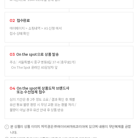
접수완료
02
마이페이지 > 쇼핑내역 > AS 신청 에서
접수 상태 확인
On the spot으로 상품 발송
03
주소 : 서울특별시 중구 명동8길 37-4 (충무로2가)
On The Spot 온라인 AS담당자 앞
On the spot에 상품도착 브랜드사
04
또는 수선업체 접수
심의 기간은 총 2주 정도 소요 / 결과 확인 후 개별
유선 통보 불량 판정 시 무상 교환 또는 환불 처리 /
불량이 아닐 경우 유선 안내 후 상품 반송
본 상품의 상품 이미지 저작권은 ㈜에이비씨마트코리아에 있으며 내용의 무단복제를 금합
니다.