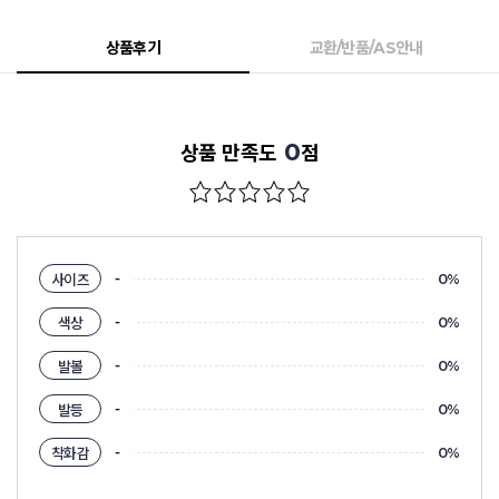
상품후기
교환/반품/AS안내
0
상품 만족도
점
-
사이즈
0%
-
색상
0%
-
발볼
0%
-
발등
0%
-
착화감
0%