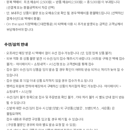
왕복 택배비 : 최초 배송비 (2,500원) + 반품 배송비(2,500원) = 총 5,000원 이 부과됩니다.
(선결제 또는 환불금액에서 차감 선택)
단, 보내주신 상품이 불량 또는 오배송으로 확인 될 경우 택배비를 환불해드립니다. (선택하신
결제수단으로 택배비 환불)
On the spot
지정택배(CJ대한통운) 외 타택배 이용 시 추가로 발생되는 금액은 고객님께서
부담해주셔야 합니다.
수선/심의 안내
오프라인 매장 방문 시 택배비 없이 수선 접수 가능합니다. (단, 입점 업체 상품 불가)
외부 착화 후 상품 불량 발견 시 수선/심의 접수 해주시기 바랍니다. (비회원 구매 건 택배 접수
불가) - 마이페이지 > 쇼핑내역 > AS신청 또는 고객센터를 통해 접수
접수 없이 수선/심의 상품을 임의 발송 할 경우 확인이 어려워 반송 되거나, 처리가 늦어 질 수
있습니다.
접수 완료 후 15일 이내 상품 도착하지 않을 경우 접수가 취소 됩니다.
멤버십 회원에 한하여 매장에서 구매하신 상품의 처리절차 확인 가능합니다.- 마이페이지 >
쇼핑내역 > AS신청
수선/심의 불가 항목으로 접수 및 주문번호 확인 불가 , 기타 처리 불가 시 별도 안내 없이 반송
될 수 있습니다.
신발에 대한 수선/심의 접수 시 신발(양발) 외 구성품(신발끈 , 브랜드박스 , 사은품) 은
불필요하며,
접수 내용과 무관한 구성품 입고 될 경우 폐기 될 수 있습니다.
(구성품 불량인 경우에 따라 별도 발송 요청 할 수 있음)