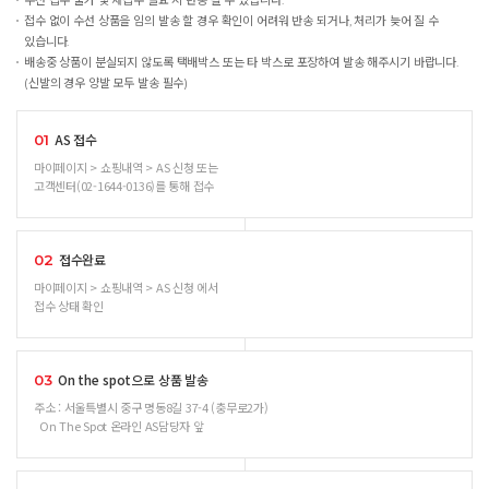
수선 접수 불가 및 재접수 필요 시 반송 될 수 있습니다.
접수 없이 수선 상품을 임의 발송 할 경우 확인이 어려워 반송 되거나, 처리가 늦어 질 수
있습니다.
배송중 상품이 분실되지 않도록 택배박스 또는 타 박스로 포장하여 발송 해주시기 바랍니다.
(신발의 경우 양발 모두 발송 필수)
AS 접수
01
마이페이지 > 쇼핑내역 > AS 신청 또는
고객센터(02-1644-0136)를 통해 접수
접수완료
02
마이페이지 > 쇼핑내역 > AS 신청 에서
접수 상태 확인
On the spot으로 상품 발송
03
주소 : 서울특별시 중구 명동8길 37-4 (충무로2가)
On The Spot 온라인 AS담당자 앞