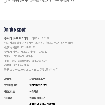
전자상거래 등에서의 상품정보제공 고시에 따라 작성되었습니다.
(주)에이비씨마트 코리아
대표이사 : 이기호
주소 : 서울특별시 중구 을지로 100, B동 21층 (을지로 2가, 파인에비뉴)
사업자등록번호 : 201-81-76174
통신판매업신고 : 제 2015-서울중구-1036호
개인정보보호 책임자 : 박영수
이메일 : onthespot@abcmartkorea.com
고객센터 : 02-1644-0136
월~금 09:00 ~ 12:00 / 13:00 ~ 18:00 (주말,공휴일 휴무)
고객센터
사업자정보 확인
입점/제휴 문의
개인정보처리방침
기프트카드
이용약관
PC 버전
멤버십 이용약관
위치 정보 서비스 이용약관