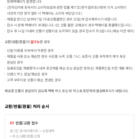
왕복택배비가 발생합니다.
(전자상거래 등에서의 소비자보호에 관한 법률 제17조(청약 철회등)9항에 의거 소비자의
사정에 의한 청약 철회 시 택배비는 소비자 부담입니다.)
제품을 받으신 날부터 7일 이내(상품불량인 경우 30일)에 접수해주시기 바랍니다.
접수 시 왕복 택배비가 부과됩니다. (단, 상품 불량, 오배송의 경우 택배비를 환불해드립니다.)
접수 후 14일 이내에 상품이 반품지로 도착하지 않을 경우 접수가 취소됩니다.(배송 지연 제외)
교환/반품(환불)이
불가능
한 경우
신발/의류를 외부에서 착용한 경우
제품을 사용 또는 훼손한 경우, 사은품 누락, 상품 TAG, 보증서, 상품 부자재가 제거 혹은
분실된 경우
밀봉포장을 개봉했거나 내부 포장재를 훼손 또는 분실한 경우(단, 제품확인을 위한 개봉 제외)
브랜드 박스 분실/훼손된 경우
고객 부주의로 상품이 훼손, 변경된 경우
배송중 상품이 분실되지 않도록 택배 박스 또는 타 박스로 포장하여 발송해주시기 바랍니다.
교환/반품(환불) 처리 순서
반품/교환 접수
01
로그인 후 마이페이지 > 쇼핑내역
> 취소/교환/반품 신청