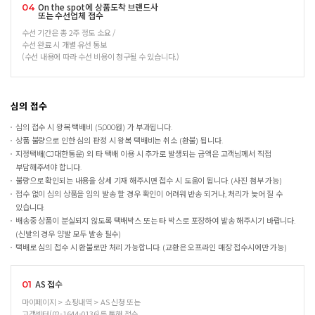
On the spot에 상품도착 브랜드사
04
또는 수선업체 접수
수선 기간은 총 2주 정도 소요 /
수선 완료 시 개별 유선 통보
(수선 내용에 따라 수선 비용이 청구될 수 있습니다.)
심의 접수
심의 접수 시 왕복 택배비 (5,000원) 가 부과됩니다.
상품 불량으로 인한 심의 판정 시 왕복 택배비는 취소 (환불) 됩니다.
지정택배(CJ대한통운) 외 타 택배 이용 시 추가로 발생되는 금액은 고객님께서 직접
부담해주셔야 합니다.
불량으로 확인되는 내용을 상세 기재 해주시면 접수 시 도움이 됩니다. (사진 첨부 가능)
접수 없이 심의 상품을 임의 발송 할 경우 확인이 어려워 반송 되거나, 처리가 늦어 질 수
있습니다.
배송중 상품이 분실되지 않도록 택배박스 또는 타 박스로 포장하여 발송 해주시기 바랍니다.
(신발의 경우 양발 모두 발송 필수)
택배로 심의 접수 시 환불로만 처리 가능합니다. (교환은 오프라인 매장 접수시에만 가능)
AS 접수
01
마이페이지 > 쇼핑내역 > AS 신청 또는
고객센터(02-1644-0136)를 통해 접수