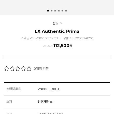
반스
LX Authentic Prima
스타일코드 VN000EDXCJI
상품코드 2010124870
112,500
125,000
원
개의 리뷰
0
스타일 코드
VN000EDXCJI
소재
천연가죽(소)