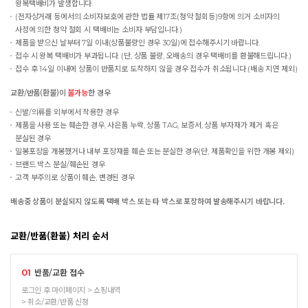
왕복택배비가 발생합니다.
(전자상거래 등에서의 소비자보호에 관한 법률 제17조(청약 철회등)9항에 의거 소비자의
사정에 의한 청약 철회 시 택배비는 소비자 부담입니다.)
제품을 받으신 날부터 7일 이내(상품불량인 경우 30일)에 접수해주시기 바랍니다.
접수 시 왕복 택배비가 부과됩니다. (단, 상품 불량, 오배송의 경우 택배비를 환불해드립니다.)
접수 후 14일 이내에 상품이 반품지로 도착하지 않을 경우 접수가 취소됩니다.(배송 지연 제외)
교환/반품(환불)이
불가능
한 경우
신발/의류를 외부에서 착용한 경우
제품을 사용 또는 훼손한 경우, 사은품 누락, 상품 TAG, 보증서, 상품 부자재가 제거 혹은
분실된 경우
밀봉포장을 개봉했거나 내부 포장재를 훼손 또는 분실한 경우(단, 제품확인을 위한 개봉 제외)
브랜드 박스 분실/훼손된 경우
고객 부주의로 상품이 훼손, 변경된 경우
배송중 상품이 분실되지 않도록 택배 박스 또는 타 박스로 포장하여 발송해주시기 바랍니다.
교환/반품(환불) 처리 순서
반품/교환 접수
01
로그인 후 마이페이지 > 쇼핑내역
> 취소/교환/반품 신청