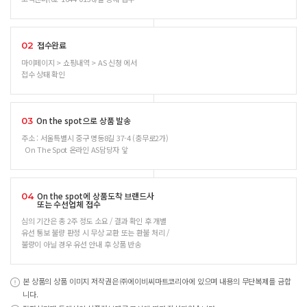
접수완료
02
마이페이지 > 쇼핑내역 > AS 신청 에서
접수 상태 확인
On the spot으로 상품 발송
03
주소 : 서울특별시 중구 명동8길 37-4 (충무로2가)
On The Spot 온라인 AS담당자 앞
On the spot에 상품도착 브랜드사
04
또는 수선업체 접수
심의 기간은 총 2주 정도 소요 / 결과 확인 후 개별
유선 통보 불량 판정 시 무상 교환 또는 환불 처리 /
불량이 아닐 경우 유선 안내 후 상품 반송
본 상품의 상품 이미지 저작권은 ㈜에이비씨마트코리아에 있으며 내용의 무단복제를 금합
니다.