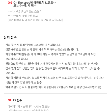
On the spot에 상품도착 브랜드사
04
또는 수선업체 접수
수선 기간은 총 2주 정도 소요 /
수선 완료 시 개별 유선 통보
(수선 내용에 따라 수선 비용이 청구될 수 있습니다.)
심의 접수
심의 접수 시 왕복 택배비 (5,000원) 가 부과됩니다.
상품 불량으로 인한 심의 판정 시 왕복 택배비는 취소 (환불) 됩니다.
지정택배(CJ대한통운) 외 타 택배 이용 시 추가로 발생되는 금액은 고객님께서 직접
부담해주셔야 합니다.
불량으로 확인되는 내용을 상세 기재 해주시면 접수 시 도움이 됩니다. (사진 첨부 가능)
접수 없이 심의 상품을 임의 발송 할 경우 확인이 어려워 반송 되거나, 처리가 늦어 질 수
있습니다.
배송중 상품이 분실되지 않도록 택배박스 또는 타 박스로 포장하여 발송 해주시기 바랍니다.
(신발의 경우 양발 모두 발송 필수)
택배로 심의 접수 시 환불로만 처리 가능합니다. (교환은 오프라인 매장 접수시에만 가능)
AS 접수
01
마이페이지 > 쇼핑내역 > AS 신청 또는
고객센터(02-1644-0136)를 통해 접수