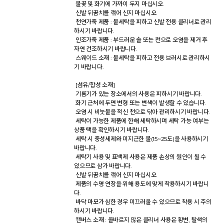
 불꽃 및 화기에 가까이 두지 마십시오. 

 신발 뒤꿈치를 꺾어 신지 마십시오. 

 천연가죽 제품 : 물세탁을 피하고 신발 전용 클리너로 관리
하시기 바랍니다. 

 인조가죽 제품 : 부드러운 솔 또는 천으로 오염을 제거 후 
자연 건조하시기 바랍니다. 

 스웨이드 소재 : 물세탁을 피하고 전용 브러시로 관리하시
기 바랍니다. 

 [섬유/합성 소재] 

 기름기가 있는 장소에서의 사용은 피하시기 바랍니다. 

 화기 근처에 두면 변형 또는 변색이 발생할 수 있습니다. 

 오염 시 비눗물을 적신 천으로 닦아 관리하시기 바랍니다. 

 세탁이 가능한 제품에 한해 세탁하시며 세탁 가능 여부는 
상품 택을 확인하시기 바랍니다. 

 세탁 시 중성세제와 미지근한 물(15~25도)을 사용하시기 
바랍니다. 

 세탁기 사용 및 표백제 사용은 제품 손상의 원인이 될 수 
있으므로 삼가 바랍니다. 

 신발 뒤꿈치를 꺾어 신지 마십시오. 

 제품의 수명 연장을 위해 용도에 맞게 착용하시기 바랍니
다. 

 바닥 마모가 심한 경우 미끄러울 수 있으므로 착용 시 주의
하시기 바랍니다. 

 캔버스 소재 : 올바르지 않은 클리너 사용은 황변, 탈색의 