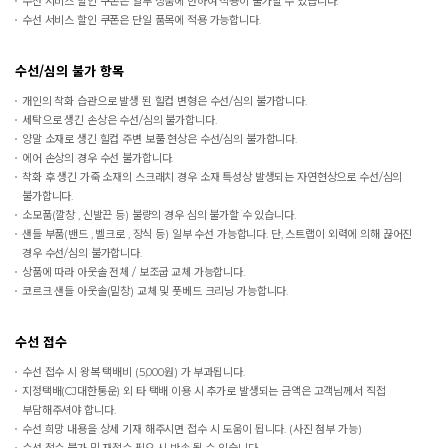
수선 서비스 할인 쿠폰은 일부 상품에 한하여 적용이 불가할 수 있습니다.
수선 서비스 할인 쿠폰은 단일 품목에 적용 가능합니다.
수선/심의 불가 항목
개인의 착화 습관으로 발생 된 힐컵 변형은 수선/심의 불가합니다.
세탁으로 생긴 손상은 수선/심의 불가합니다.
양말 소재로 생긴 힐컵 주변 보풀 현상은 수선/심의 불가합니다.
에어 손상의 경우 수선 불가합니다.
착화 후 생긴 가죽 소재의 스크래치 경우 소재 특성상 발생되는 자연현상으로 수선/심의
불가합니다.
소모품(깔창 , 신발끈 등) 불량의 경우 심의 불가할 수 있습니다.
샌들 부품(밴드 , 벨크로 , 장식 등) 일부 수선 가능합니다. 단, 스트랩이 외력에 의해 끊어진
경우 수선/심의 불가합니다.
상품에 따라 아웃솔 전체 / 보조굽 교체 가능합니다.
코르크 샌들 아웃솔(밑창) 교체 및 풋베드 크리닝 가능합니다.
수선 접수
수선 접수 시 왕복 택배비 (5,000원) 가 부과됩니다.
지정택배(CJ대한통운) 외 타 택배 이용 시 추가로 발생되는 금액은 고객님께서 직접
부담해주셔야 합니다.
수선 희망 내용을 상세 기재 해주시면 접수 시 도움이 됩니다. (사진 첨부 가능)