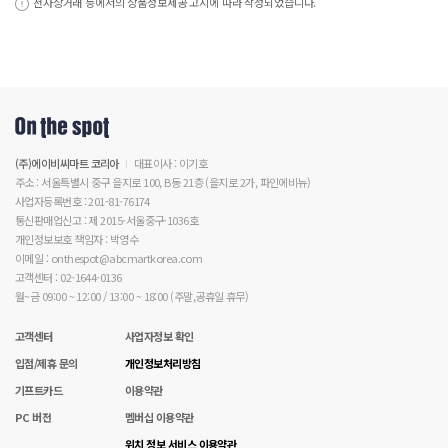
전자상거래 등에서의 상품정보제공 고시에 따라 작성되었습니다.
(주)에이비씨마트 코리아
대표이사 : 이기호
주소 : 서울특별시 중구 을지로 100, B동 21층 (을지로 2가, 파인에비뉴)
사업자등록번호 : 201-81-76174
통신판매업신고 : 제 2015-서울중구-1036호
개인정보보호 책임자 : 박영수
이메일 : onthespot@abcmartkorea.com
고객센터 : 02-1644-0136
월~금 09:00 ~ 12:00 / 13:00 ~ 18:00 (주말,공휴일 휴무)
고객센터
사업자정보 확인
입점/제휴 문의
개인정보처리방침
기프트카드
이용약관
PC 버전
멤버십 이용약관
위치 정보 서비스 이용약관