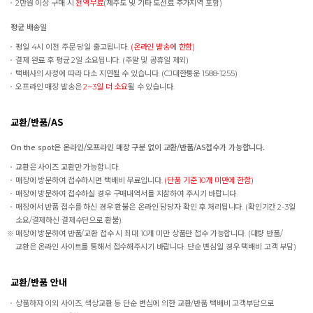
2만원 이상 구매 시
전액무료
(제주도 및 기타 도선료 추가지역 포함)
평균 배송일
평일 4시 이전 주문 당일 출고됩니다.
(온라인 발송에 한함)
결제 완료 후 평균 2일 소요됩니다. (주말 및 공휴일 제외)
택배사의 사정에 따라 다소 지연될 수 있습니다. (CJ대한통운 1588-1255)
오프라인 매장 발송은
2~3일 더 소요
될 수 있습니다.
교환/반품/AS
On the spot은 온라인/오프라인 매장 구분 없이 교환/반품/AS접수가 가능합니다.
교환은 사이즈 교환만 가능합니다.
매장에 방문하여 접수하시면 택배비 무료입니다.
(단품 기준 10개 미만에 한함)
매장에 방문하여 접수하실 경우 구매내역서를 지참하여 주시기 바랍니다.
매장에서 반품 접수를 하신 경우 환불은 온라인 담당자 확인 후 처리됩니다. (확인기간 2-3일
소요/결제하신 결제수단으로 환불)
매장에 방문하여 반품/교환 접수 시 최대 10개 미만 상품만 접수 가능합니다. (대량 반품/
교환은 온라인 사이트를 통해서 접수해주시기 바랍니다. 단순 변심일 경우 택배비 고객 부담)
교환/반품 안내
상품하자 이외 사이즈, 색상교환 등 단순 변심에 의한 교환/반품 택배비 고객부담으로