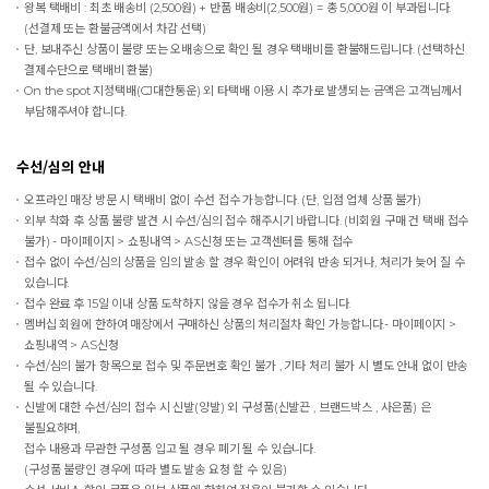
왕복 택배비 : 최초 배송비 (2,500원) + 반품 배송비(2,500원) = 총 5,000원 이 부과됩니다.
(선결제 또는 환불금액에서 차감 선택)
단, 보내주신 상품이 불량 또는 오배송으로 확인 될 경우 택배비를 환불해드립니다. (선택하신
결제수단으로 택배비 환불)
On the spot
지정택배(CJ대한통운) 외 타택배 이용 시 추가로 발생되는 금액은 고객님께서
부담해주셔야 합니다.
수선/심의 안내
오프라인 매장 방문 시 택배비 없이 수선 접수 가능합니다. (단, 입점 업체 상품 불가)
외부 착화 후 상품 불량 발견 시 수선/심의 접수 해주시기 바랍니다. (비회원 구매 건 택배 접수
불가) - 마이페이지 > 쇼핑내역 > AS신청 또는 고객센터를 통해 접수
접수 없이 수선/심의 상품을 임의 발송 할 경우 확인이 어려워 반송 되거나, 처리가 늦어 질 수
있습니다.
접수 완료 후 15일 이내 상품 도착하지 않을 경우 접수가 취소 됩니다.
멤버십 회원에 한하여 매장에서 구매하신 상품의 처리절차 확인 가능합니다.- 마이페이지 >
쇼핑내역 > AS신청
수선/심의 불가 항목으로 접수 및 주문번호 확인 불가 , 기타 처리 불가 시 별도 안내 없이 반송
될 수 있습니다.
신발에 대한 수선/심의 접수 시 신발(양발) 외 구성품(신발끈 , 브랜드박스 , 사은품) 은
불필요하며,
접수 내용과 무관한 구성품 입고 될 경우 폐기 될 수 있습니다.
(구성품 불량인 경우에 따라 별도 발송 요청 할 수 있음)