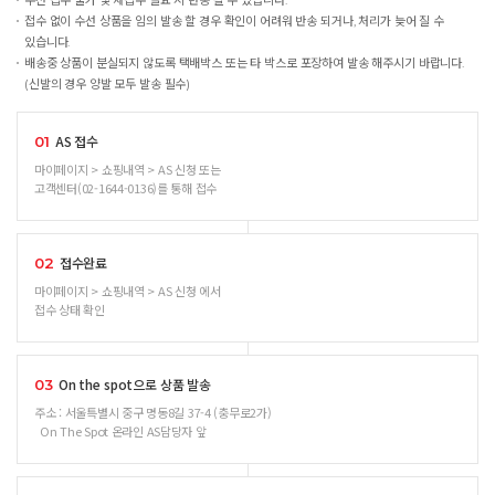
수선 접수 불가 및 재접수 필요 시 반송 될 수 있습니다.
접수 없이 수선 상품을 임의 발송 할 경우 확인이 어려워 반송 되거나, 처리가 늦어 질 수
있습니다.
배송중 상품이 분실되지 않도록 택배박스 또는 타 박스로 포장하여 발송 해주시기 바랍니다.
(신발의 경우 양발 모두 발송 필수)
AS 접수
01
마이페이지 > 쇼핑내역 > AS 신청 또는
고객센터(02-1644-0136)를 통해 접수
접수완료
02
마이페이지 > 쇼핑내역 > AS 신청 에서
접수 상태 확인
On the spot으로 상품 발송
03
주소 : 서울특별시 중구 명동8길 37-4 (충무로2가)
On The Spot 온라인 AS담당자 앞