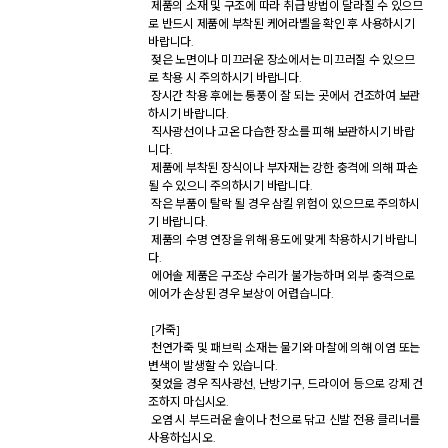
 제품의 소재 및 구조에 따라 취급 방법이 달라질 수 있으므
로 반드시 제품에 부착된 케어라벨을 확인 후 사용하시기 
바랍니다. 

 젖은 노면이나 미끄러운 장소에서는 미끄러질 수 있으므
로 착용 시 주의하시기 바랍니다. 

 장시간 착용 후에는 통풍이 잘 되는 곳에서 건조하여 보관
하시기 바랍니다. 

 직사광선이나 고온 다습한 장소를 피해 보관하시기 바랍
니다. 

 제품에 부착된 장식이나 부자재는 강한 충격에 의해 파손
될 수 있으니 주의하시기 바랍니다. 

 작은 부품이 탈락 될 경우 삼킬 위험이 있으므로 주의하시
기 바랍니다. 

 제품의 수명 연장을 위해 용도에 맞게 착용하시기 바랍니
다. 

 에어솔 제품은 구조상 수리가 불가능하며 외부 충격으로 
에어가 손상된 경우 보상이 어렵습니다. 

 [가죽] 

 천연가죽 및 패브릭 소재는 물기와 마찰에 의해 이염 또는 
변색이 발생할 수 있습니다. 

 젖었을 경우 직사광선, 난방기구, 드라이어 등으로 강제 건
조하지 마십시오. 

 오염 시 부드러운 솔이나 천으로 닦고 신발 전용 클리너를 
사용하십시오. 
