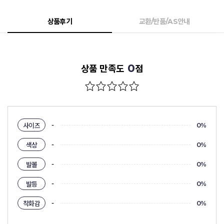
상품후기
교환/반품/AS안내
0
상품 만족도
점
-
사이즈
0%
-
색상
0%
-
발볼
0%
-
발등
0%
-
착화감
0%