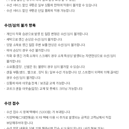
수선 서비스 할인 쿠폰은 일부 상품에 한하여 적용이 불가할 수 있습니다.
수선 서비스 할인 쿠폰은 단일 품목에 적용 가능합니다.
수선/심의 불가 항목
개인의 착화 습관으로 발생 된 힐컵 변형은 수선/심의 불가합니다.
세탁으로 생긴 손상은 수선/심의 불가합니다.
양말 소재로 생긴 힐컵 주변 보풀 현상은 수선/심의 불가합니다.
에어 손상의 경우 수선 불가합니다.
착화 후 생긴 가죽 소재의 스크래치 경우 소재 특성상 발생되는 자연현상으로 수선/심의
불가합니다.
소모품(깔창 , 신발끈 등) 불량의 경우 심의 불가할 수 있습니다.
샌들 부품(밴드 , 벨크로 , 장식 등) 일부 수선 가능합니다. 단, 스트랩이 외력에 의해 끊어진
경우 수선/심의 불가합니다.
상품에 따라 아웃솔 전체 / 보조굽 교체 가능합니다.
코르크 샌들 아웃솔(밑창) 교체 및 풋베드 크리닝 가능합니다.
수선 접수
수선 접수 시 왕복 택배비 (5,000원) 가 부과됩니다.
지정택배(CJ대한통운) 외 타 택배 이용 시 추가로 발생되는 금액은 고객님께서 직접
부담해주셔야 합니다.
수선 희망 내용을 상세 기재 해주시면 접수 시 도움이 됩니다. (사진 첨부 가능)