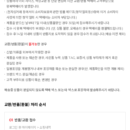
상품하자 이외 사이즈, 색상교환 등 단순 변심에 의한 교환/반품 택배비 고객부담으로
왕복택배비가 발생합니다.
(전자상거래 등에서의 소비자보호에 관한 법률 제17조(청약 철회등)9항에 의거 소비자의
사정에 의한 청약 철회 시 택배비는 소비자 부담입니다.)
제품을 받으신 날부터 7일 이내(상품불량인 경우 30일)에 접수해주시기 바랍니다.
접수 시 왕복 택배비가 부과됩니다. (단, 상품 불량, 오배송의 경우 택배비를 환불해드립니다.)
접수 후 14일 이내에 상품이 반품지로 도착하지 않을 경우 접수가 취소됩니다.(배송 지연 제외)
교환/반품(환불)이
불가능
한 경우
신발/의류를 외부에서 착용한 경우
제품을 사용 또는 훼손한 경우, 사은품 누락, 상품 TAG, 보증서, 상품 부자재가 제거 혹은
분실된 경우
밀봉포장을 개봉했거나 내부 포장재를 훼손 또는 분실한 경우(단, 제품확인을 위한 개봉 제외)
브랜드 박스 분실/훼손된 경우
고객 부주의로 상품이 훼손, 변경된 경우
배송중 상품이 분실되지 않도록 택배 박스 또는 타 박스로 포장하여 발송해주시기 바랍니다.
교환/반품(환불) 처리 순서
반품/교환 접수
01
로그인 후 마이페이지 > 쇼핑내역