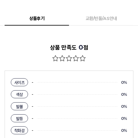
상품후기
교환/반품/AS안내
0
상품 만족도
점
-
사이즈
0%
-
색상
0%
-
발볼
0%
-
발등
0%
-
착화감
0%