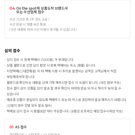
On the spot에 상품도착 브랜드사
04
또는 수선업체 접수
수선 기간은 총 2주 정도 소요 /
수선 완료 시 개별 유선 통보
(수선 내용에 따라 수선 비용이 청구될 수 있습니다.)
심의 접수
심의 접수 시 왕복 택배비 (5,000원) 가 부과됩니다.
상품 불량으로 인한 심의 판정 시 왕복 택배비는 취소 (환불) 됩니다.
지정택배(CJ대한통운) 외 타 택배 이용 시 추가로 발생되는 금액은 고객님께서 직접
부담해주셔야 합니다.
불량으로 확인되는 내용을 상세 기재 해주시면 접수 시 도움이 됩니다. (사진 첨부 가능)
접수 없이 심의 상품을 임의 발송 할 경우 확인이 어려워 반송 되거나, 처리가 늦어 질 수
있습니다.
배송중 상품이 분실되지 않도록 택배박스 또는 타 박스로 포장하여 발송 해주시기 바랍니다.
(신발의 경우 양발 모두 발송 필수)
택배로 심의 접수 시 환불로만 처리 가능합니다. (교환은 오프라인 매장 접수시에만 가능)
AS 접수
01
마이페이지 > 쇼핑내역 > AS 신청 또는