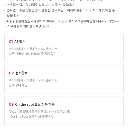
수선 접수 불가 및 재접수 필요 시 반송 될 수 있습니다.
접수 없이 수선 상품을 임의 발송 할 경우 확인이 어려워 반송 되거나, 처리가 늦어 질 수
있습니다.
배송중 상품이 분실되지 않도록 택배박스 또는 타 박스로 포장하여 발송 해주시기 바랍니다.
(신발의 경우 양발 모두 발송 필수)
AS 접수
01
마이페이지 > 쇼핑내역 > AS 신청 또는
고객센터(02-1644-0136)를 통해 접수
접수완료
02
마이페이지 > 쇼핑내역 > AS 신청 에서
접수 상태 확인
On the spot으로 상품 발송
03
주소 : 서울특별시 중구 명동8길 37-4 (충무로2가)
On The Spot 온라인 AS담당자 앞