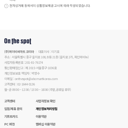
전자상거래 등에서의 상품정보제공 고시에 따라 작성되었습니다.
(주)에이비씨마트 코리아
대표이사 : 이기호
주소 : 서울특별시 중구 을지로 100, B동 21층 (을지로 2가, 파인에비뉴)
사업자등록번호 : 201-81-76174
통신판매업신고 : 제 2015-서울중구-1036호
개인정보보호 책임자 : 박영수
이메일 : onthespot@abcmartkorea.com
고객센터 : 02-1644-0136
월~금 09:00 ~ 12:00 / 13:00 ~ 18:00 (주말,공휴일 휴무)
고객센터
사업자정보 확인
입점/제휴 문의
개인정보처리방침
기프트카드
이용약관
PC 버전
멤버십 이용약관