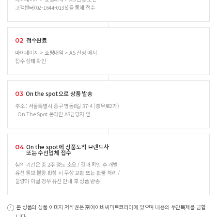
고객센터(02-1644-0136)를 통해 접수
접수완료
02
마이페이지 > 쇼핑내역 > AS 신청 에서
접수 상태 확인
On the spot으로 상품 발송
03
주소 : 서울특별시 중구 명동8길 37-4 (충무로2가)
On The Spot 온라인 AS담당자 앞
On the spot에 상품도착 브랜드사
04
또는 수선업체 접수
심의 기간은 총 2주 정도 소요 / 결과 확인 후 개별
유선 통보 불량 판정 시 무상 교환 또는 환불 처리 /
불량이 아닐 경우 유선 안내 후 상품 반송
본 상품의 상품 이미지 저작권은 ㈜에이비씨마트코리아에 있으며 내용의 무단복제를 금합
니다.