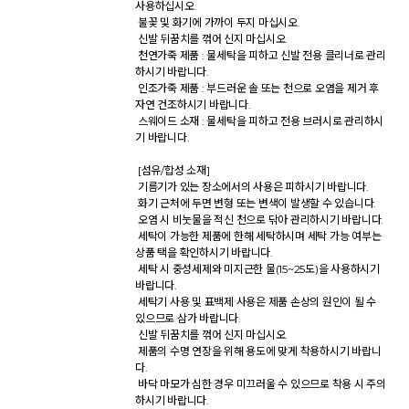
사용하십시오. 

 불꽃 및 화기에 가까이 두지 마십시오. 

 신발 뒤꿈치를 꺾어 신지 마십시오. 

 천연가죽 제품 : 물세탁을 피하고 신발 전용 클리너로 관리
하시기 바랍니다. 

 인조가죽 제품 : 부드러운 솔 또는 천으로 오염을 제거 후 
자연 건조하시기 바랍니다. 

 스웨이드 소재 : 물세탁을 피하고 전용 브러시로 관리하시
기 바랍니다. 

 [섬유/합성 소재] 

 기름기가 있는 장소에서의 사용은 피하시기 바랍니다. 

 화기 근처에 두면 변형 또는 변색이 발생할 수 있습니다. 

 오염 시 비눗물을 적신 천으로 닦아 관리하시기 바랍니다. 

 세탁이 가능한 제품에 한해 세탁하시며 세탁 가능 여부는 
상품 택을 확인하시기 바랍니다. 

 세탁 시 중성세제와 미지근한 물(15~25도)을 사용하시기 
바랍니다. 

 세탁기 사용 및 표백제 사용은 제품 손상의 원인이 될 수 
있으므로 삼가 바랍니다. 

 신발 뒤꿈치를 꺾어 신지 마십시오. 

 제품의 수명 연장을 위해 용도에 맞게 착용하시기 바랍니
다. 

 바닥 마모가 심한 경우 미끄러울 수 있으므로 착용 시 주의
하시기 바랍니다. 
