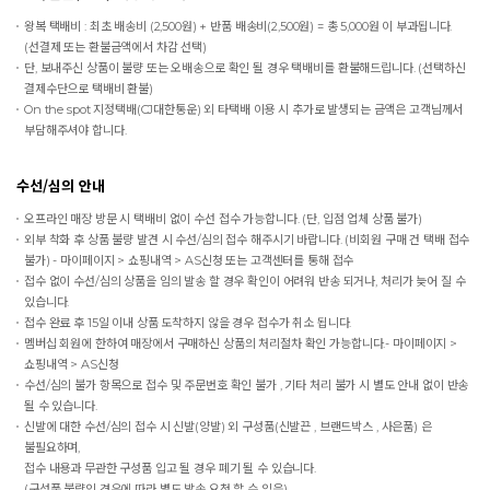
왕복 택배비 : 최초 배송비 (2,500원) + 반품 배송비(2,500원) = 총 5,000원 이 부과됩니다.
(선결제 또는 환불금액에서 차감 선택)
단, 보내주신 상품이 불량 또는 오배송으로 확인 될 경우 택배비를 환불해드립니다. (선택하신
결제수단으로 택배비 환불)
On the spot
지정택배(CJ대한통운) 외 타택배 이용 시 추가로 발생되는 금액은 고객님께서
부담해주셔야 합니다.
수선/심의 안내
오프라인 매장 방문 시 택배비 없이 수선 접수 가능합니다. (단, 입점 업체 상품 불가)
외부 착화 후 상품 불량 발견 시 수선/심의 접수 해주시기 바랍니다. (비회원 구매 건 택배 접수
불가) - 마이페이지 > 쇼핑내역 > AS신청 또는 고객센터를 통해 접수
접수 없이 수선/심의 상품을 임의 발송 할 경우 확인이 어려워 반송 되거나, 처리가 늦어 질 수
있습니다.
접수 완료 후 15일 이내 상품 도착하지 않을 경우 접수가 취소 됩니다.
멤버십 회원에 한하여 매장에서 구매하신 상품의 처리절차 확인 가능합니다.- 마이페이지 >
쇼핑내역 > AS신청
수선/심의 불가 항목으로 접수 및 주문번호 확인 불가 , 기타 처리 불가 시 별도 안내 없이 반송
될 수 있습니다.
신발에 대한 수선/심의 접수 시 신발(양발) 외 구성품(신발끈 , 브랜드박스 , 사은품) 은
불필요하며,
접수 내용과 무관한 구성품 입고 될 경우 폐기 될 수 있습니다.
(구성품 불량인 경우에 따라 별도 발송 요청 할 수 있음)