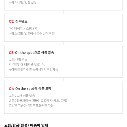
> 취소/교환/반품 신청
접수완료
02
마이페이지 > 쇼핑내역
> 취소/교환/반품에서 접수 상태 확인
On the spot으로 상품 발송
03
교환/반품 주소
각 주문건에 대한 발송처이며,
구매확정내역서 및 동봉서에서 확인가능
On the spot에 상품 도착
04
교환 : 교환 상품 발송
반품 : 환불처리 → 환불완료 결제사(카드, 은행)
영업일 기준 3~4일 후 환불확인 가능
교환/반품(환불) 배송비 안내