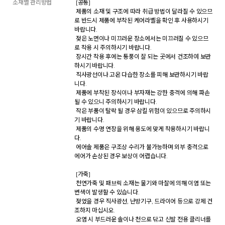
소재별 관리방법
 [공통] 

 제품의 소재 및 구조에 따라 취급 방법이 달라질 수 있으므
로 반드시 제품에 부착된 케어라벨을 확인 후 사용하시기 
바랍니다. 

 젖은 노면이나 미끄러운 장소에서는 미끄러질 수 있으므
로 착용 시 주의하시기 바랍니다. 

 장시간 착용 후에는 통풍이 잘 되는 곳에서 건조하여 보관
하시기 바랍니다. 

 직사광선이나 고온 다습한 장소를 피해 보관하시기 바랍
니다. 

 제품에 부착된 장식이나 부자재는 강한 충격에 의해 파손
될 수 있으니 주의하시기 바랍니다. 

 작은 부품이 탈락 될 경우 삼킬 위험이 있으므로 주의하시
기 바랍니다. 

 제품의 수명 연장을 위해 용도에 맞게 착용하시기 바랍니
다. 

 에어솔 제품은 구조상 수리가 불가능하며 외부 충격으로 
에어가 손상된 경우 보상이 어렵습니다. 

 [가죽] 

 천연가죽 및 패브릭 소재는 물기와 마찰에 의해 이염 또는 
변색이 발생할 수 있습니다. 

 젖었을 경우 직사광선, 난방기구, 드라이어 등으로 강제 건
조하지 마십시오. 

 오염 시 부드러운 솔이나 천으로 닦고 신발 전용 클리너를 