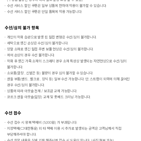
수선 서비스 할인 쿠폰은 일부 상품에 한하여 적용이 불가할 수 있습니다.
수선 서비스 할인 쿠폰은 단일 품목에 적용 가능합니다.
수선/심의 불가 항목
개인의 착화 습관으로 발생 된 힐컵 변형은 수선/심의 불가합니다.
세탁으로 생긴 손상은 수선/심의 불가합니다.
양말 소재로 생긴 힐컵 주변 보풀 현상은 수선/심의 불가합니다.
에어 손상의 경우 수선 불가합니다.
착화 후 생긴 가죽 소재의 스크래치 경우 소재 특성상 발생되는 자연현상으로 수선/심의
불가합니다.
소모품(깔창 , 신발끈 등) 불량의 경우 심의 불가할 수 있습니다.
샌들 부품(밴드 , 벨크로 , 장식 등) 일부 수선 가능합니다. 단, 스트랩이 외력에 의해 끊어진
경우 수선/심의 불가합니다.
상품에 따라 아웃솔 전체 / 보조굽 교체 가능합니다.
코르크 샌들 아웃솔(밑창) 교체 및 풋베드 크리닝 가능합니다.
수선 접수
수선 접수 시 왕복 택배비 (5,000원) 가 부과됩니다.
지정택배(CJ대한통운) 외 타 택배 이용 시 추가로 발생되는 금액은 고객님께서 직접
부담해주셔야 합니다.
수선 희망 내용을 상세 기재 해주시면 접수 시 도움이 됩니다. (사진 첨부 가능)