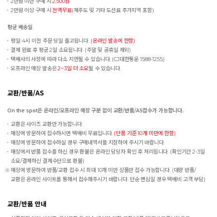
2만원 미만 구매 시
2,500원
2만원 이상 구매 시
전액무료
(제주도 및 기타 도선료 추가지역 포함)
평균 배송일
평일 4시 이전 주문 당일 출고됩니다.
(온라인 발송에 한함)
결제 완료 후 평균 2일 소요됩니다. (주말 및 공휴일 제외)
택배사의 사정에 따라 다소 지연될 수 있습니다. (CJ대한통운 1588-1255)
오프라인 매장 발송은
2~3일 더 소요
될 수 있습니다.
교환/반품/AS
On the spot은 온라인/오프라인 매장 구분 없이 교환/반품/AS접수가 가능합니다.
교환은 사이즈 교환만 가능합니다.
매장에 방문하여 접수하시면 택배비 무료입니다.
(단품 기준 10개 미만에 한함)
매장에 방문하여 접수하실 경우 구매내역서를 지참하여 주시기 바랍니다.
매장에서 반품 접수를 하신 경우 환불은 온라인 담당자 확인 후 처리됩니다. (확인기간 2-3일
소요/결제하신 결제수단으로 환불)
매장에 방문하여 반품/교환 접수 시 최대 10개 미만 상품만 접수 가능합니다. (대량 반품/
교환은 온라인 사이트를 통해서 접수해주시기 바랍니다. 단순 변심일 경우 택배비 고객 부담)
교환/반품 안내