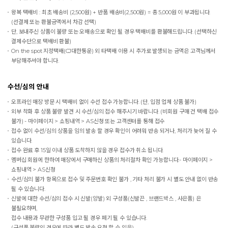
왕복 택배비 : 최초 배송비 (2,500원) + 반품 배송비(2,500원) = 총 5,000원 이 부과됩니다.
(선결제 또는 환불금액에서 차감 선택)
단, 보내주신 상품이 불량 또는 오배송으로 확인 될 경우 택배비를 환불해드립니다. (선택하신
결제수단으로 택배비 환불)
On the spot
지정택배(CJ대한통운) 외 타택배 이용 시 추가로 발생되는 금액은 고객님께서
부담해주셔야 합니다.
수선/심의 안내
오프라인 매장 방문 시 택배비 없이 수선 접수 가능합니다. (단, 입점 업체 상품 불가)
외부 착화 후 상품 불량 발견 시 수선/심의 접수 해주시기 바랍니다. (비회원 구매 건 택배 접수
불가) - 마이페이지 > 쇼핑내역 > AS신청 또는 고객센터를 통해 접수
접수 없이 수선/심의 상품을 임의 발송 할 경우 확인이 어려워 반송 되거나, 처리가 늦어 질 수
있습니다.
접수 완료 후 15일 이내 상품 도착하지 않을 경우 접수가 취소 됩니다.
멤버십 회원에 한하여 매장에서 구매하신 상품의 처리절차 확인 가능합니다.- 마이페이지 >
쇼핑내역 > AS신청
수선/심의 불가 항목으로 접수 및 주문번호 확인 불가 , 기타 처리 불가 시 별도 안내 없이 반송
될 수 있습니다.
신발에 대한 수선/심의 접수 시 신발(양발) 외 구성품(신발끈 , 브랜드박스 , 사은품) 은
불필요하며,
접수 내용과 무관한 구성품 입고 될 경우 폐기 될 수 있습니다.
(구성품 불량인 경우에 따라 별도 발송 요청 할 수 있음)