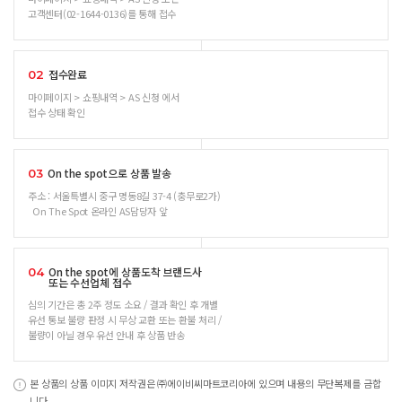
고객센터(02-1644-0136)를 통해 접수
접수완료
02
마이페이지 > 쇼핑내역 > AS 신청 에서
접수 상태 확인
On the spot으로 상품 발송
03
주소 : 서울특별시 중구 명동8길 37-4 (충무로2가)
On The Spot 온라인 AS담당자 앞
On the spot에 상품도착 브랜드사
04
또는 수선업체 접수
심의 기간은 총 2주 정도 소요 / 결과 확인 후 개별
유선 통보 불량 판정 시 무상 교환 또는 환불 처리 /
불량이 아닐 경우 유선 안내 후 상품 반송
본 상품의 상품 이미지 저작권은 ㈜에이비씨마트코리아에 있으며 내용의 무단복제를 금합
니다.