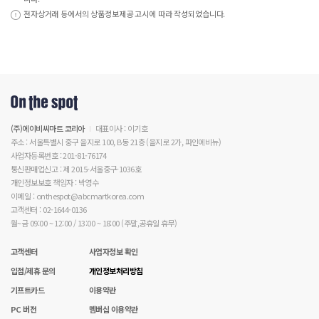
전자상거래 등에서의 상품정보제공 고시에 따라 작성되었습니다.
(주)에이비씨마트 코리아
대표이사 : 이기호
주소 : 서울특별시 중구 을지로 100, B동 21층 (을지로 2가, 파인에비뉴)
사업자등록번호 : 201-81-76174
통신판매업신고 : 제 2015-서울중구-1036호
개인정보보호 책임자 : 박영수
이메일 : onthespot@abcmartkorea.com
고객센터 : 02-1644-0136
월~금 09:00 ~ 12:00 / 13:00 ~ 18:00 (주말,공휴일 휴무)
고객센터
사업자정보 확인
입점/제휴 문의
개인정보처리방침
기프트카드
이용약관
PC 버전
멤버십 이용약관