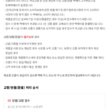
상품하자 이외 사이즈, 색상교환 등 단순 변심에 의한 교환/반품 택배비 고객부담으로
왕복택배비가 발생합니다.
(전자상거래 등에서의 소비자보호에 관한 법률 제17조(청약 철회등)9항에 의거 소비자의
사정에 의한 청약 철회 시 택배비는 소비자 부담입니다.)
제품을 받으신 날부터 7일 이내(상품불량인 경우 30일)에 접수해주시기 바랍니다.
접수 시 왕복 택배비가 부과됩니다. (단, 상품 불량, 오배송의 경우 택배비를 환불해드립니다.)
접수 후 14일 이내에 상품이 반품지로 도착하지 않을 경우 접수가 취소됩니다.(배송 지연 제외)
교환/반품(환불)이
불가능
한 경우
신발/의류를 외부에서 착용한 경우
제품을 사용 또는 훼손한 경우, 사은품 누락, 상품 TAG, 보증서, 상품 부자재가 제거 혹은
분실된 경우
밀봉포장을 개봉했거나 내부 포장재를 훼손 또는 분실한 경우(단, 제품확인을 위한 개봉 제외)
브랜드 박스 분실/훼손된 경우
고객 부주의로 상품이 훼손, 변경된 경우
배송중 상품이 분실되지 않도록 택배 박스 또는 타 박스로 포장하여 발송해주시기 바랍니다.
교환/반품(환불) 처리 순서
반품/교환 접수
01
로그인 후 마이페이지 > 쇼핑내역