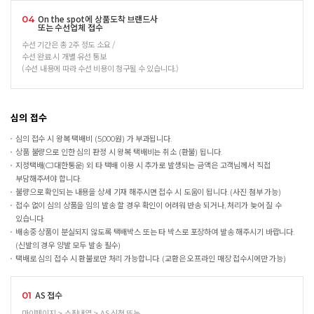
On the spot에 상품도착 브랜드사
04
또는 수선업체 접수
수선 기간은 총 2주 정도 소요 /
수선 완료 시 개별 유선 통보
(수선 내용에 따라 수선 비용이 청구될 수 있습니다.)
심의 접수
심의 접수 시 왕복 택배비 (5,000원) 가 부과됩니다.
상품 불량으로 인한 심의 판정 시 왕복 택배비는 취소 (환불) 됩니다.
지정택배(CJ대한통운) 외 타 택배 이용 시 추가로 발생되는 금액은 고객님께서 직접
부담해주셔야 합니다.
불량으로 확인되는 내용을 상세 기재 해주시면 접수 시 도움이 됩니다. (사진 첨부 가능)
접수 없이 심의 상품을 임의 발송 할 경우 확인이 어려워 반송 되거나, 처리가 늦어 질 수
있습니다.
배송중 상품이 분실되지 않도록 택배박스 또는 타 박스로 포장하여 발송 해주시기 바랍니다.
(신발의 경우 양발 모두 발송 필수)
택배로 심의 접수 시 환불로만 처리 가능합니다. (교환은 오프라인 매장 접수시에만 가능)
AS 접수
01
마이페이지 > 쇼핑내역 > AS 신청 또는