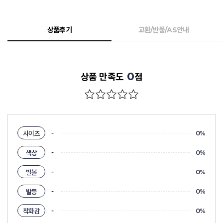
상품후기
교환/반품/AS안내
0
상품 만족도
점
-
사이즈
0%
-
색상
0%
-
발볼
0%
-
발등
0%
-
착화감
0%