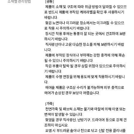
소재별 관리방법
 [공통] 

 제품의 소재 및 구조에 따라 취급 방법이 달라질 수 있으므
로 반드시 제품에 부착된 케어라벨을 확인 후 사용하시기 
바랍니다. 

 젖은 노면이나 미끄러운 장소에서는 미끄러질 수 있으므
로 착용 시 주의하시기 바랍니다. 

 장시간 착용 후에는 통풍이 잘 되는 곳에서 건조하여 보관
하시기 바랍니다. 

 직사광선이나 고온 다습한 장소를 피해 보관하시기 바랍
니다. 

 제품에 부착된 장식이나 부자재는 강한 충격에 의해 파손
될 수 있으니 주의하시기 바랍니다. 

 작은 부품이 탈락 될 경우 삼킬 위험이 있으므로 주의하시
기 바랍니다. 

 제품의 수명 연장을 위해 용도에 맞게 착용하시기 바랍니
다. 

 에어솔 제품은 구조상 수리가 불가능하며 외부 충격으로 
에어가 손상된 경우 보상이 어렵습니다. 

 [가죽] 

 천연가죽 및 패브릭 소재는 물기와 마찰에 의해 이염 또는 
변색이 발생할 수 있습니다. 

 젖었을 경우 직사광선, 난방기구, 드라이어 등으로 강제 건
조하지 마십시오. 

 오염 시 부드러운 솔이나 천으로 닦고 신발 전용 클리너를 