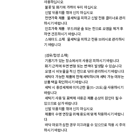
사용하십시오. 

 불꽃 및 화기에 가까이 두지 마십시오. 

 신발 뒤꿈치를 꺾어 신지 마십시오. 

 천연가죽 제품 : 물세탁을 피하고 신발 전용 클리너로 관리
하시기 바랍니다. 

 인조가죽 제품 : 부드러운 솔 또는 천으로 오염을 제거 후 
자연 건조하시기 바랍니다. 

 스웨이드 소재 : 물세탁을 피하고 전용 브러시로 관리하시
기 바랍니다. 

 [섬유/합성 소재] 

 기름기가 있는 장소에서의 사용은 피하시기 바랍니다. 

 화기 근처에 두면 변형 또는 변색이 발생할 수 있습니다. 

 오염 시 비눗물을 적신 천으로 닦아 관리하시기 바랍니다. 

 세탁이 가능한 제품에 한해 세탁하시며 세탁 가능 여부는 
상품 택을 확인하시기 바랍니다. 

 세탁 시 중성세제와 미지근한 물(15~25도)을 사용하시기 
바랍니다. 

 세탁기 사용 및 표백제 사용은 제품 손상의 원인이 될 수 
있으므로 삼가 바랍니다. 

 신발 뒤꿈치를 꺾어 신지 마십시오. 

 제품의 수명 연장을 위해 용도에 맞게 착용하시기 바랍니
다. 

 바닥 마모가 심한 경우 미끄러울 수 있으므로 착용 시 주의
하시기 바랍니다. 
