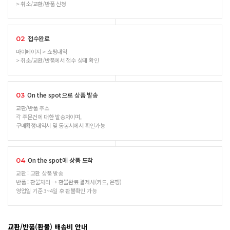
> 취소/교환/반품 신청
접수완료
02
마이페이지 > 쇼핑내역
> 취소/교환/반품에서 접수 상태 확인
On the spot으로 상품 발송
03
교환/반품 주소
각 주문건에 대한 발송처이며,
구매확정내역서 및 동봉서에서 확인가능
On the spot에 상품 도착
04
교환 : 교환 상품 발송
반품 : 환불처리 → 환불완료 결제사(카드, 은행)
영업일 기준 3~4일 후 환불확인 가능
교환/반품(환불) 배송비 안내