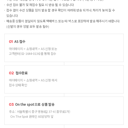
수선 접수 불가 및 재접수 필요 시 반송 될 수 있습니다.
접수 없이 수선 상품을 임의 발송 할 경우 확인이 어려워 반송 되거나, 처리가 늦어 질 수
있습니다.
배송중 상품이 분실되지 않도록 택배박스 또는 타 박스로 포장하여 발송 해주시기 바랍니다.
(신발의 경우 양발 모두 발송 필수)
AS 접수
01
마이페이지 > 쇼핑내역 > AS 신청 또는
고객센터(02-1644-0136)를 통해 접수
접수완료
02
마이페이지 > 쇼핑내역 > AS 신청 에서
접수 상태 확인
On the spot으로 상품 발송
03
주소 : 서울특별시 중구 명동8길 37-4 (충무로2가)
On The Spot 온라인 AS담당자 앞