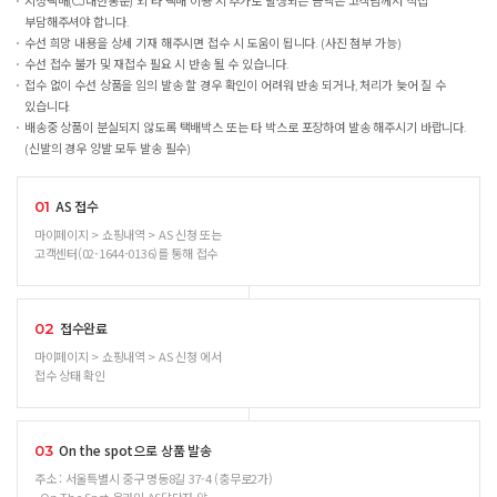
지정택배(CJ대한통운) 외 타 택배 이용 시 추가로 발생되는 금액은 고객님께서 직접
부담해주셔야 합니다.
수선 희망 내용을 상세 기재 해주시면 접수 시 도움이 됩니다. (사진 첨부 가능)
수선 접수 불가 및 재접수 필요 시 반송 될 수 있습니다.
접수 없이 수선 상품을 임의 발송 할 경우 확인이 어려워 반송 되거나, 처리가 늦어 질 수
있습니다.
배송중 상품이 분실되지 않도록 택배박스 또는 타 박스로 포장하여 발송 해주시기 바랍니다.
(신발의 경우 양발 모두 발송 필수)
AS 접수
01
마이페이지 > 쇼핑내역 > AS 신청 또는
고객센터(02-1644-0136)를 통해 접수
접수완료
02
마이페이지 > 쇼핑내역 > AS 신청 에서
접수 상태 확인
On the spot으로 상품 발송
03
주소 : 서울특별시 중구 명동8길 37-4 (충무로2가)