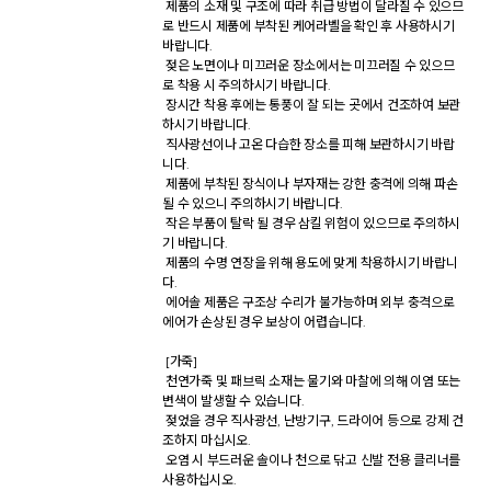
 제품의 소재 및 구조에 따라 취급 방법이 달라질 수 있으므
로 반드시 제품에 부착된 케어라벨을 확인 후 사용하시기 
바랍니다. 

 젖은 노면이나 미끄러운 장소에서는 미끄러질 수 있으므
로 착용 시 주의하시기 바랍니다. 

 장시간 착용 후에는 통풍이 잘 되는 곳에서 건조하여 보관
하시기 바랍니다. 

 직사광선이나 고온 다습한 장소를 피해 보관하시기 바랍
니다. 

 제품에 부착된 장식이나 부자재는 강한 충격에 의해 파손
될 수 있으니 주의하시기 바랍니다. 

 작은 부품이 탈락 될 경우 삼킬 위험이 있으므로 주의하시
기 바랍니다. 

 제품의 수명 연장을 위해 용도에 맞게 착용하시기 바랍니
다. 

 에어솔 제품은 구조상 수리가 불가능하며 외부 충격으로 
에어가 손상된 경우 보상이 어렵습니다. 

 [가죽] 

 천연가죽 및 패브릭 소재는 물기와 마찰에 의해 이염 또는 
변색이 발생할 수 있습니다. 

 젖었을 경우 직사광선, 난방기구, 드라이어 등으로 강제 건
조하지 마십시오. 

 오염 시 부드러운 솔이나 천으로 닦고 신발 전용 클리너를 
사용하십시오. 
