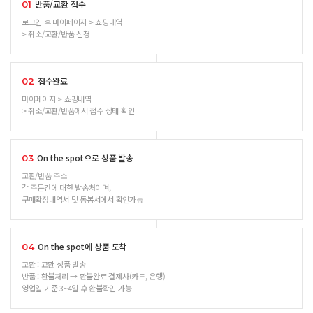
반품/교환 접수
01
로그인 후 마이페이지 > 쇼핑내역
> 취소/교환/반품 신청
접수완료
02
마이페이지 > 쇼핑내역
> 취소/교환/반품에서 접수 상태 확인
On the spot으로 상품 발송
03
교환/반품 주소
각 주문건에 대한 발송처이며,
구매확정내역서 및 동봉서에서 확인가능
On the spot에 상품 도착
04
교환 : 교환 상품 발송
반품 : 환불처리 → 환불완료 결제사(카드, 은행)
영업일 기준 3~4일 후 환불확인 가능