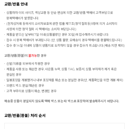
교환/반품 안내
상품하자 이외 사이즈, 색상교환 등 단순 변심에 의한 교환/반품 택배비 고객부담으로
왕복택배비가 발생합니다.
(전자상거래 등에서의 소비자보호에 관한 법률 제17조(청약 철회등)9항에 의거 소비자의
사정에 의한 청약 철회 시 택배비는 소비자 부담입니다.)
제품을 받으신 날부터 7일 이내(상품불량인 경우 30일)에 접수해주시기 바랍니다.
접수 시 왕복 택배비가 부과됩니다. (단, 상품 불량, 오배송의 경우 택배비를 환불해드립니다.)
접수 후 14일 이내에 상품이 반품지로 도착하지 않을 경우 접수가 취소됩니다.(배송 지연 제외)
교환/반품(환불)이
불가능
한 경우
신발/의류를 외부에서 착용한 경우
제품을 사용 또는 훼손한 경우, 사은품 누락, 상품 TAG, 보증서, 상품 부자재가 제거 혹은
분실된 경우
밀봉포장을 개봉했거나 내부 포장재를 훼손 또는 분실한 경우(단, 제품확인을 위한 개봉 제외)
브랜드 박스 분실/훼손된 경우
고객 부주의로 상품이 훼손, 변경된 경우
배송중 상품이 분실되지 않도록 택배 박스 또는 타 박스로 포장하여 발송해주시기 바랍니다.
교환/반품(환불) 처리 순서