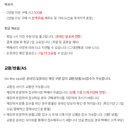
배송비
2만원 미만 구매 시
2,500원
2만원 이상 구매 시
전액무료
(제주도 및 기타 도선료 추가지역 포함)
평균 배송일
평일 4시 이전 주문 당일 출고됩니다.
(온라인 발송에 한함)
결제 완료 후 평균 2일 소요됩니다. (주말 및 공휴일 제외)
택배사의 사정에 따라 다소 지연될 수 있습니다. (CJ대한통운 1588-1255)
오프라인 매장 발송은
2~3일 더 소요
될 수 있습니다.
교환/반품/AS
On the spot은 온라인/오프라인 매장 구분 없이 교환/반품/AS접수가 가능합니다.
교환은 사이즈 교환만 가능합니다.
매장에 방문하여 접수하시면 택배비 무료입니다.
(단품 기준 10개 미만에 한함)
매장에 방문하여 접수하실 경우 구매내역서를 지참하여 주시기 바랍니다.
매장에서 반품 접수를 하신 경우 환불은 온라인 담당자 확인 후 처리됩니다. (확인기간 2-3일
소요/결제하신 결제수단으로 환불)
매장에 방문하여 반품/교환 접수 시 최대 10개 미만 상품만 접수 가능합니다. (대량 반품/
교환은 온라인 사이트를 통해서 접수해주시기 바랍니다. 단순 변심일 경우 택배비 고객 부담)