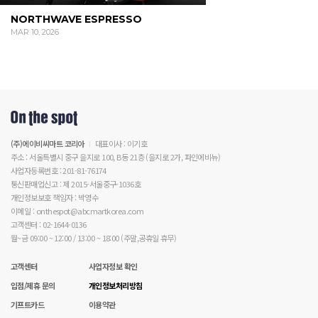
NORTHWAVE ESPRESSO
MAR 10, 2026
(주)에이비씨마트 코리아
대표이사 : 이기호
주소 : 서울특별시 중구 을지로 100, B동 21층 (을지로 2가, 파인에비뉴)
사업자등록번호 : 201-81-76174
통신판매업신고 : 제 2015-서울중구-1036호
개인정보보호 책임자 : 박영수
이메일 : onthespot@abcmartkorea.com
고객센터 : 02-1644-0136
월~금 09:00 ~ 12:00 / 13:00 ~ 18:00 (주말,공휴일 휴무)
고객센터
사업자정보 확인
입점/제휴 문의
개인정보처리방침
기프트카드
이용약관