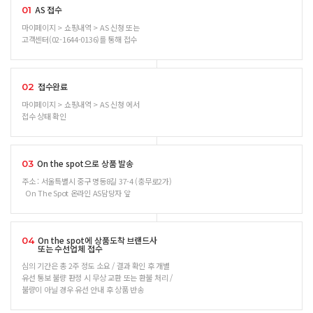
AS 접수
01
마이페이지 > 쇼핑내역 > AS 신청 또는
고객센터(02-1644-0136)를 통해 접수
접수완료
02
마이페이지 > 쇼핑내역 > AS 신청 에서
접수 상태 확인
On the spot으로 상품 발송
03
주소 : 서울특별시 중구 명동8길 37-4 (충무로2가)
On The Spot 온라인 AS담당자 앞
On the spot에 상품도착 브랜드사
04
또는 수선업체 접수
심의 기간은 총 2주 정도 소요 / 결과 확인 후 개별
유선 통보 불량 판정 시 무상 교환 또는 환불 처리 /
불량이 아닐 경우 유선 안내 후 상품 반송