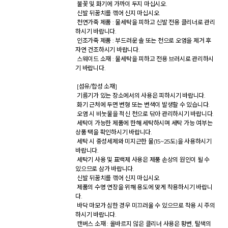
 불꽃 및 화기에 가까이 두지 마십시오. 

 신발 뒤꿈치를 꺾어 신지 마십시오. 

 천연가죽 제품 : 물세탁을 피하고 신발 전용 클리너로 관리
하시기 바랍니다. 

 인조가죽 제품 : 부드러운 솔 또는 천으로 오염을 제거 후 
자연 건조하시기 바랍니다. 

 스웨이드 소재 : 물세탁을 피하고 전용 브러시로 관리하시
기 바랍니다. 

 [섬유/합성 소재] 

 기름기가 있는 장소에서의 사용은 피하시기 바랍니다. 

 화기 근처에 두면 변형 또는 변색이 발생할 수 있습니다. 

 오염 시 비눗물을 적신 천으로 닦아 관리하시기 바랍니다. 

 세탁이 가능한 제품에 한해 세탁하시며 세탁 가능 여부는 
상품 택을 확인하시기 바랍니다. 

 세탁 시 중성세제와 미지근한 물(15~25도)을 사용하시기 
바랍니다. 

 세탁기 사용 및 표백제 사용은 제품 손상의 원인이 될 수 
있으므로 삼가 바랍니다. 

 신발 뒤꿈치를 꺾어 신지 마십시오. 

 제품의 수명 연장을 위해 용도에 맞게 착용하시기 바랍니
다. 

 바닥 마모가 심한 경우 미끄러울 수 있으므로 착용 시 주의
하시기 바랍니다. 

 캔버스 소재 : 올바르지 않은 클리너 사용은 황변, 탈색의 