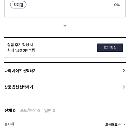
-
착화감
0%
상품 후기 작성 시
후기 작성
최대
1,500P
적립
나의 사이즈 선택하기
상품 옵션 선택하기
전체
0
포토/영상
0
일반
0
총
개
0