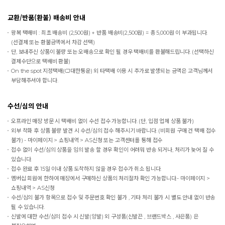
교환/반품(환불) 배송비 안내
왕복 택배비 : 최초 배송비 (2,500원) + 반품 배송비(2,500원) = 총 5,000원 이 부과됩니다.
(선결제 또는 환불금액에서 차감 선택)
단, 보내주신 상품이 불량 또는 오배송으로 확인 될 경우 택배비를 환불해드립니다. (선택하신
결제수단으로 택배비 환불)
On the spot
지정택배(CJ대한통운) 외 타택배 이용 시 추가로 발생되는 금액은 고객님께서
부담해주셔야 합니다.
수선/심의 안내
오프라인 매장 방문 시 택배비 없이 수선 접수 가능합니다. (단, 입점 업체 상품 불가)
외부 착화 후 상품 불량 발견 시 수선/심의 접수 해주시기 바랍니다. (비회원 구매 건 택배 접수
불가) - 마이페이지 > 쇼핑내역 > AS신청 또는 고객센터를 통해 접수
접수 없이 수선/심의 상품을 임의 발송 할 경우 확인이 어려워 반송 되거나, 처리가 늦어 질 수
있습니다.
접수 완료 후 15일 이내 상품 도착하지 않을 경우 접수가 취소 됩니다.
멤버십 회원에 한하여 매장에서 구매하신 상품의 처리절차 확인 가능합니다.- 마이페이지 >
쇼핑내역 > AS신청
수선/심의 불가 항목으로 접수 및 주문번호 확인 불가 , 기타 처리 불가 시 별도 안내 없이 반송
될 수 있습니다.
신발에 대한 수선/심의 접수 시 신발(양발) 외 구성품(신발끈 , 브랜드박스 , 사은품) 은