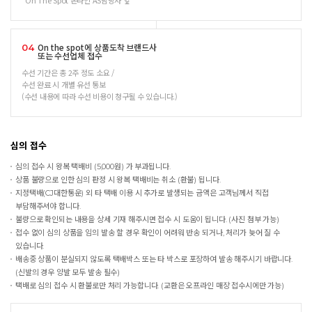
On The Spot 온라인 AS담당자 앞
On the spot에 상품도착 브랜드사
04
또는 수선업체 접수
수선 기간은 총 2주 정도 소요 /
수선 완료 시 개별 유선 통보
(수선 내용에 따라 수선 비용이 청구될 수 있습니다.)
심의 접수
심의 접수 시 왕복 택배비 (5,000원) 가 부과됩니다.
상품 불량으로 인한 심의 판정 시 왕복 택배비는 취소 (환불) 됩니다.
지정택배(CJ대한통운) 외 타 택배 이용 시 추가로 발생되는 금액은 고객님께서 직접
부담해주셔야 합니다.
불량으로 확인되는 내용을 상세 기재 해주시면 접수 시 도움이 됩니다. (사진 첨부 가능)
접수 없이 심의 상품을 임의 발송 할 경우 확인이 어려워 반송 되거나, 처리가 늦어 질 수
있습니다.
배송중 상품이 분실되지 않도록 택배박스 또는 타 박스로 포장하여 발송 해주시기 바랍니다.
(신발의 경우 양발 모두 발송 필수)
택배로 심의 접수 시 환불로만 처리 가능합니다. (교환은 오프라인 매장 접수시에만 가능)