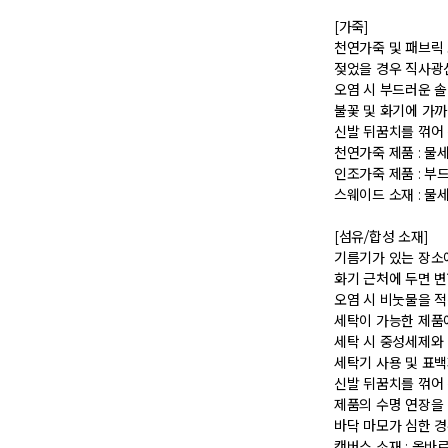
 [가죽] 

 천연가죽 및 패브릭 소재는 물기와 마찰에 의해 이염 또는 변색이 발생할 수 있습니다. 

 젖었을 경우 직사광선, 난방기구, 드라이어 등으로 강제 건조하지 마십시오. 

 오염 시 부드러운 솔이나 천으로 닦고 신발 전용 클리너를 사용하십시오. 

 불꽃 및 화기에 가까이 두지 마십시오. 

 신발 뒤꿈치를 꺾어 신지 마십시오. 

 천연가죽 제품 : 물세탁을 피하고 신발 전용 클리너로 관리하시기 바랍니다. 

 인조가죽 제품 : 부드러운 솔 또는 천으로 오염을 제거 후 자연 건조하시기 바랍니다. 

 스웨이드 소재 : 물세탁을 피하고 전용 브러시로 관리하시기 바랍니다. 

 [섬유/합성 소재] 

 기름기가 있는 장소에서의 사용은 피하시기 바랍니다. 

 화기 근처에 두면 변형 또는 변색이 발생할 수 있습니다. 

 오염 시 비눗물을 적신 천으로 닦아 관리하시기 바랍니다. 

 세탁이 가능한 제품에 한해 세탁하시며 세탁 가능 여부는 상품 택을 확인하시기 바랍니다. 

 세탁 시 중성세제와 미지근한 물(15~25도)을 사용하시기 바랍니다. 

 세탁기 사용 및 표백제 사용은 제품 손상의 원인이 될 수 있으므로 삼가 바랍니다. 

 신발 뒤꿈치를 꺾어 신지 마십시오. 

 제품의 수명 연장을 위해 용도에 맞게 착용하시기 바랍니다. 

 바닥 마모가 심한 경우 미끄러울 수 있으므로 착용 시 주의하시기 바랍니다. 

 캔버스 소재 : 올바르지 않은 클리너 사용은 황변, 탈색의 원인이 되므로 사용에 주의하시기 바랍니다. 밝은 색상의 캔버스 제품 세탁은 전문 세탁 업체를 이용하시는 것