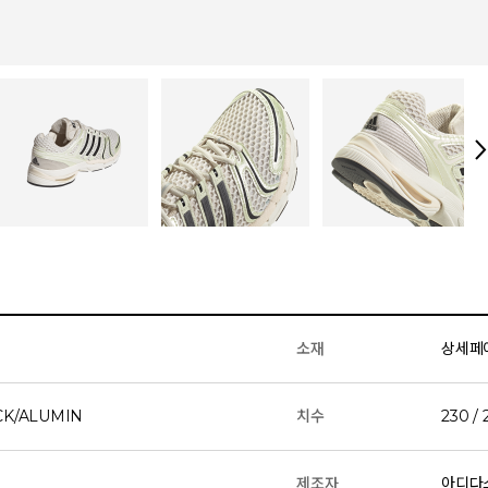
소재
상세페
K/ALUMIN
치수
230 / 
제조자
아디다