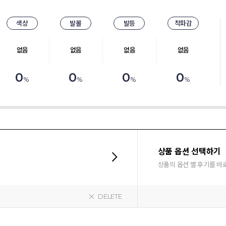
색상
발볼
발등
착화감
없음
없음
없음
없음
0
0
0
0
%
%
%
%
상품 옵션 선택하기
상품의 옵션 별 후기를 바
DELETE