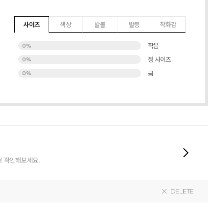
사이즈
색상
발볼
발등
착화감
작음
0%
정 사이즈
0%
큼
0%
로 확인해보세요.
DELETE