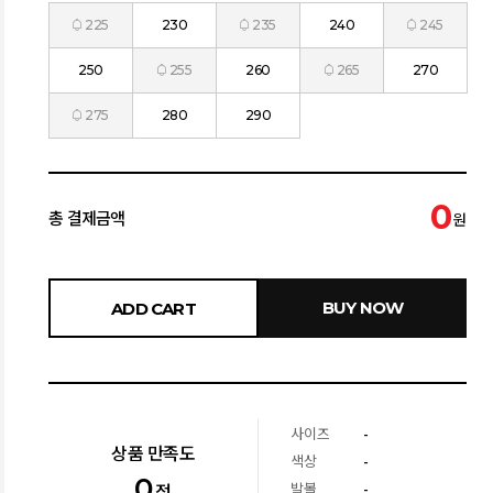
225
230
235
240
245
250
255
260
265
270
275
280
290
0
총 결제금액
원
BUY NOW
ADD CART
사이즈
-
상품 만족도
색상
-
0
발볼
-
점