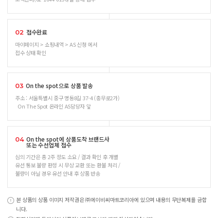
접수완료
02
마이페이지 > 쇼핑내역 > AS 신청 에서
접수 상태 확인
On the spot으로 상품 발송
03
주소 : 서울특별시 중구 명동8길 37-4 (충무로2가)
On The Spot 온라인 AS담당자 앞
On the spot에 상품도착 브랜드사
04
또는 수선업체 접수
심의 기간은 총 2주 정도 소요 / 결과 확인 후 개별
유선 통보 불량 판정 시 무상 교환 또는 환불 처리 /
불량이 아닐 경우 유선 안내 후 상품 반송
본 상품의 상품 이미지 저작권은 ㈜에이비씨마트코리아에 있으며 내용의 무단복제를 금합
니다.