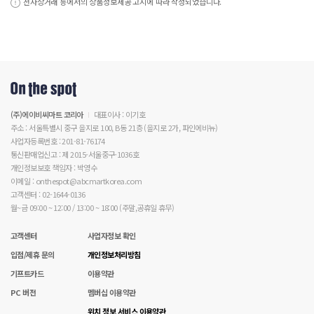
전자상거래 등에서의 상품정보제공 고시에 따라 작성되었습니다.
(주)에이비씨마트 코리아
대표이사 : 이기호
주소 : 서울특별시 중구 을지로 100, B동 21층 (을지로 2가, 파인에비뉴)
사업자등록번호 : 201-81-76174
통신판매업신고 : 제 2015-서울중구-1036호
개인정보보호 책임자 : 박영수
이메일 : onthespot@abcmartkorea.com
고객센터 : 02-1644-0136
월~금 09:00 ~ 12:00 / 13:00 ~ 18:00 (주말,공휴일 휴무)
고객센터
사업자정보 확인
입점/제휴 문의
개인정보처리방침
기프트카드
이용약관
PC 버전
멤버십 이용약관
위치 정보 서비스 이용약관