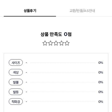
상품후기
교환/반품/AS안내
0
상품 만족도
점
-
사이즈
0%
-
색상
0%
-
발볼
0%
-
발등
0%
-
착화감
0%