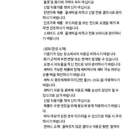
 불꽃 및 화기에 가까이 두지 마십시오. 

 신발 뒤꿈치를 꺾어 신지 마십시오. 

 천연가죽 제품 : 물세탁을 피하고 신발 전용 클리너로 관리
하시기 바랍니다. 

 인조가죽 제품 : 부드러운 솔 또는 천으로 오염을 제거 후 
자연 건조하시기 바랍니다. 

 스웨이드 소재 : 물세탁을 피하고 전용 브러시로 관리하시
기 바랍니다. 

 [섬유/합성 소재] 

 기름기가 있는 장소에서의 사용은 피하시기 바랍니다. 

 화기 근처에 두면 변형 또는 변색이 발생할 수 있습니다. 

 오염 시 비눗물을 적신 천으로 닦아 관리하시기 바랍니다. 

 세탁이 가능한 제품에 한해 세탁하시며 세탁 가능 여부는 
상품 택을 확인하시기 바랍니다. 

 세탁 시 중성세제와 미지근한 물(15~25도)을 사용하시기 
바랍니다. 

 세탁기 사용 및 표백제 사용은 제품 손상의 원인이 될 수 
있으므로 삼가 바랍니다. 

 신발 뒤꿈치를 꺾어 신지 마십시오. 

 제품의 수명 연장을 위해 용도에 맞게 착용하시기 바랍니
다. 

 바닥 마모가 심한 경우 미끄러울 수 있으므로 착용 시 주의
하시기 바랍니다. 

 캔버스 소재 : 올바르지 않은 클리너 사용은 황변, 탈색의 