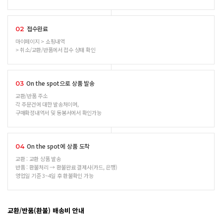
접수완료
02
마이페이지 > 쇼핑내역
> 취소/교환/반품에서 접수 상태 확인
On the spot으로 상품 발송
03
교환/반품 주소
각 주문건에 대한 발송처이며,
구매확정내역서 및 동봉서에서 확인가능
On the spot에 상품 도착
04
교환 : 교환 상품 발송
반품 : 환불처리 → 환불완료 결제사(카드, 은행)
영업일 기준 3~4일 후 환불확인 가능
교환/반품(환불) 배송비 안내