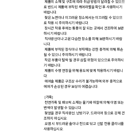
 제품의 소재 및 구조에 따라 취급 방법이 달라질 수 있으므
로 반드시 제품에 부착된 케어라벨을 확인 후 사용하시기 
바랍니다. 

 젖은 노면이나 미끄러운 장소에서는 미끄러질 수 있으므
로 착용 시 주의하시기 바랍니다. 

 장시간 착용 후에는 통풍이 잘 되는 곳에서 건조하여 보관
하시기 바랍니다. 

 직사광선이나 고온 다습한 장소를 피해 보관하시기 바랍
니다. 

 제품에 부착된 장식이나 부자재는 강한 충격에 의해 파손
될 수 있으니 주의하시기 바랍니다. 

 작은 부품이 탈락 될 경우 삼킬 위험이 있으므로 주의하시
기 바랍니다. 

 제품의 수명 연장을 위해 용도에 맞게 착용하시기 바랍니
다. 

 에어솔 제품은 구조상 수리가 불가능하며 외부 충격으로 
에어가 손상된 경우 보상이 어렵습니다. 

 [가죽] 

 천연가죽 및 패브릭 소재는 물기와 마찰에 의해 이염 또는 
변색이 발생할 수 있습니다. 

 젖었을 경우 직사광선, 난방기구, 드라이어 등으로 강제 건
조하지 마십시오. 

 오염 시 부드러운 솔이나 천으로 닦고 신발 전용 클리너를 
사용하십시오. 
