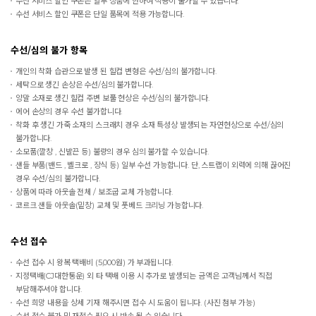
수선 서비스 할인 쿠폰은 일부 상품에 한하여 적용이 불가할 수 있습니다.
수선 서비스 할인 쿠폰은 단일 품목에 적용 가능합니다.
수선/심의 불가 항목
개인의 착화 습관으로 발생 된 힐컵 변형은 수선/심의 불가합니다.
세탁으로 생긴 손상은 수선/심의 불가합니다.
양말 소재로 생긴 힐컵 주변 보풀 현상은 수선/심의 불가합니다.
에어 손상의 경우 수선 불가합니다.
착화 후 생긴 가죽 소재의 스크래치 경우 소재 특성상 발생되는 자연현상으로 수선/심의
불가합니다.
소모품(깔창 , 신발끈 등) 불량의 경우 심의 불가할 수 있습니다.
샌들 부품(밴드 , 벨크로 , 장식 등) 일부 수선 가능합니다. 단, 스트랩이 외력에 의해 끊어진
경우 수선/심의 불가합니다.
상품에 따라 아웃솔 전체 / 보조굽 교체 가능합니다.
코르크 샌들 아웃솔(밑창) 교체 및 풋베드 크리닝 가능합니다.
수선 접수
수선 접수 시 왕복 택배비 (5,000원) 가 부과됩니다.
지정택배(CJ대한통운) 외 타 택배 이용 시 추가로 발생되는 금액은 고객님께서 직접
부담해주셔야 합니다.
수선 희망 내용을 상세 기재 해주시면 접수 시 도움이 됩니다. (사진 첨부 가능)