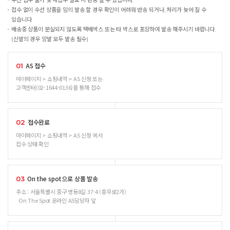
수선 접수 불가 및 재접수 필요 시 반송 될 수 있습니다.
접수 없이 수선 상품을 임의 발송 할 경우 확인이 어려워 반송 되거나, 처리가 늦어 질 수
있습니다.
배송중 상품이 분실되지 않도록 택배박스 또는 타 박스로 포장하여 발송 해주시기 바랍니다.
(신발의 경우 양발 모두 발송 필수)
AS 접수
01
마이페이지 > 쇼핑내역 > AS 신청 또는
고객센터(02-1644-0136)를 통해 접수
접수완료
02
마이페이지 > 쇼핑내역 > AS 신청 에서
접수 상태 확인
On the spot으로 상품 발송
03
주소 : 서울특별시 중구 명동8길 37-4 (충무로2가)
On The Spot 온라인 AS담당자 앞