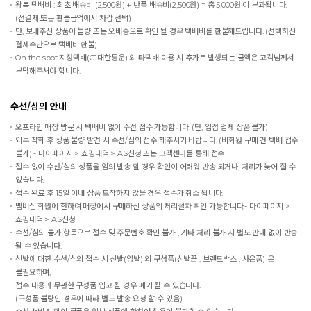
왕복 택배비 : 최초 배송비 (2,500원) + 반품 배송비(2,500원) = 총 5,000원 이 부과됩니다.
(선결제 또는 환불금액에서 차감 선택)
단, 보내주신 상품이 불량 또는 오배송으로 확인 될 경우 택배비를 환불해드립니다. (선택하신
결제수단으로 택배비 환불)
On the spot
지정택배(CJ대한통운) 외 타택배 이용 시 추가로 발생되는 금액은 고객님께서
부담해주셔야 합니다.
수선/심의 안내
오프라인 매장 방문 시 택배비 없이 수선 접수 가능합니다. (단, 입점 업체 상품 불가)
외부 착화 후 상품 불량 발견 시 수선/심의 접수 해주시기 바랍니다. (비회원 구매 건 택배 접수
불가) - 마이페이지 > 쇼핑내역 > AS신청 또는 고객센터를 통해 접수
접수 없이 수선/심의 상품을 임의 발송 할 경우 확인이 어려워 반송 되거나, 처리가 늦어 질 수
있습니다.
접수 완료 후 15일 이내 상품 도착하지 않을 경우 접수가 취소 됩니다.
멤버십 회원에 한하여 매장에서 구매하신 상품의 처리절차 확인 가능합니다.- 마이페이지 >
쇼핑내역 > AS신청
수선/심의 불가 항목으로 접수 및 주문번호 확인 불가 , 기타 처리 불가 시 별도 안내 없이 반송
될 수 있습니다.
신발에 대한 수선/심의 접수 시 신발(양발) 외 구성품(신발끈 , 브랜드박스 , 사은품) 은
불필요하며,
접수 내용과 무관한 구성품 입고 될 경우 폐기 될 수 있습니다.
(구성품 불량인 경우에 따라 별도 발송 요청 할 수 있음)