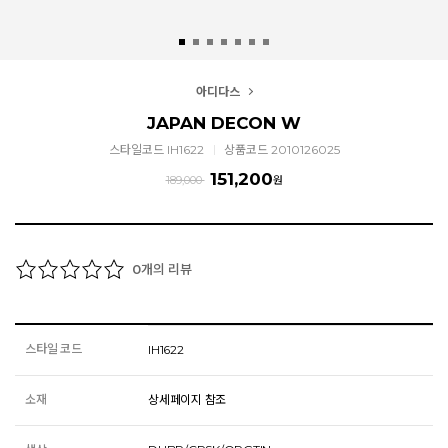
아디다스
JAPAN DECON W
스타일코드 IH1622
상품코드 2010126025
151,200
189,000
원
개의 리뷰
0
스타일 코드
IH1622
소재
상세페이지 참조