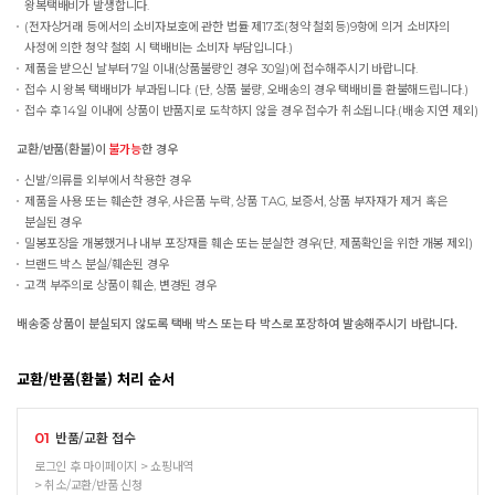
왕복택배비가 발생합니다.
(전자상거래 등에서의 소비자보호에 관한 법률 제17조(청약 철회등)9항에 의거 소비자의
사정에 의한 청약 철회 시 택배비는 소비자 부담입니다.)
제품을 받으신 날부터 7일 이내(상품불량인 경우 30일)에 접수해주시기 바랍니다.
접수 시 왕복 택배비가 부과됩니다. (단, 상품 불량, 오배송의 경우 택배비를 환불해드립니다.)
접수 후 14일 이내에 상품이 반품지로 도착하지 않을 경우 접수가 취소됩니다.(배송 지연 제외)
교환/반품(환불)이
불가능
한 경우
신발/의류를 외부에서 착용한 경우
제품을 사용 또는 훼손한 경우, 사은품 누락, 상품 TAG, 보증서, 상품 부자재가 제거 혹은
분실된 경우
밀봉포장을 개봉했거나 내부 포장재를 훼손 또는 분실한 경우(단, 제품확인을 위한 개봉 제외)
브랜드 박스 분실/훼손된 경우
고객 부주의로 상품이 훼손, 변경된 경우
배송중 상품이 분실되지 않도록 택배 박스 또는 타 박스로 포장하여 발송해주시기 바랍니다.
교환/반품(환불) 처리 순서
반품/교환 접수
01
로그인 후 마이페이지 > 쇼핑내역
> 취소/교환/반품 신청