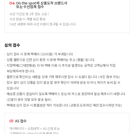
On the spot에 상품도착 브랜드사
04
또는 수선업체 접수
수선 기간은 총 2주 정도 소요 /
수선 완료 시 개별 유선 통보
(수선 내용에 따라 수선 비용이 청구될 수 있습니다.)
심의 접수
심의 접수 시 왕복 택배비 (5,000원) 가 부과됩니다.
상품 불량으로 인한 심의 판정 시 왕복 택배비는 취소 (환불) 됩니다.
지정택배(CJ대한통운) 외 타 택배 이용 시 추가로 발생되는 금액은 고객님께서 직접
부담해주셔야 합니다.
불량으로 확인되는 내용을 상세 기재 해주시면 접수 시 도움이 됩니다. (사진 첨부 가능)
접수 없이 심의 상품을 임의 발송 할 경우 확인이 어려워 반송 되거나, 처리가 늦어 질 수
있습니다.
배송중 상품이 분실되지 않도록 택배박스 또는 타 박스로 포장하여 발송 해주시기 바랍니다.
(신발의 경우 양발 모두 발송 필수)
택배로 심의 접수 시 환불로만 처리 가능합니다. (교환은 오프라인 매장 접수시에만 가능)
AS 접수
01
마이페이지 > 쇼핑내역 > AS 신청 또는
고객센터(02-1644-0136)를 통해 접수