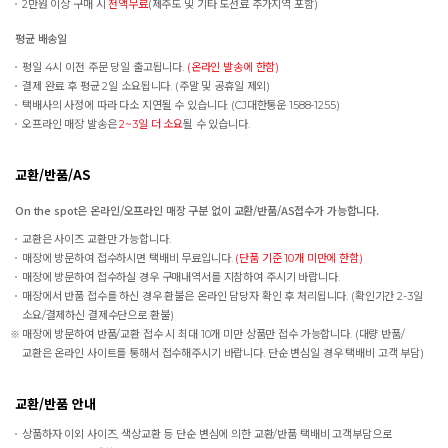
2만원 이상 구매 시
전액무료
(제주도 및 기타 도선료 추가지역 포함)
평균 배송일
평일 4시 이전 주문 당일 출고됩니다.
(온라인 발송에 한함)
결제 완료 후 평균 2일 소요됩니다. (주말 및 공휴일 제외)
택배사의 사정에 따라 다소 지연될 수 있습니다. (CJ대한통운 1588-1255)
오프라인 매장 발송은
2~3일 더 소요
될 수 있습니다.
교환/반품/AS
On the spot은 온라인/오프라인 매장 구분 없이 교환/반품/AS접수가 가능합니다.
교환은 사이즈 교환만 가능합니다.
매장에 방문하여 접수하시면 택배비 무료입니다.
(단품 기준 10개 미만에 한함)
매장에 방문하여 접수하실 경우 구매내역서를 지참하여 주시기 바랍니다.
매장에서 반품 접수를 하신 경우 환불은 온라인 담당자 확인 후 처리됩니다. (확인기간 2-3일
소요/결제하신 결제수단으로 환불)
매장에 방문하여 반품/교환 접수 시 최대 10개 미만 상품만 접수 가능합니다. (대량 반품/
교환은 온라인 사이트를 통해서 접수해주시기 바랍니다. 단순 변심일 경우 택배비 고객 부담)
교환/반품 안내
상품하자 이외 사이즈, 색상교환 등 단순 변심에 의한 교환/반품 택배비 고객부담으로