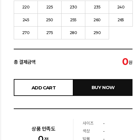
220
225
230
235
240
245
250
255
260
265
270
275
280
290
0
총 결제금액
원
BUY NOW
ADD CART
사이즈
-
상품 만족도
색상
-
0
발볼
-
점