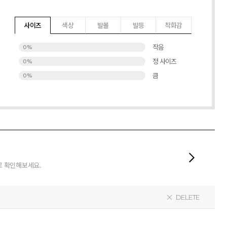
사이즈
색상
발볼
발등
착화감
작음
0%
정 사이즈
0%
큼
0%
로 확인해보세요.
DELETE