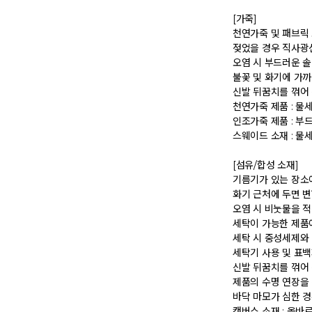
 [가죽] 

 천연가죽 및 패브릭 소재는 물기와 마찰에 의해 이염 또는 변색이 발생할 수 있습니다. 

 젖었을 경우 직사광선, 난방기구, 드라이어 등으로 강제 건조하지 마십시오. 

 오염 시 부드러운 솔이나 천으로 닦고 신발 전용 클리너를 사용하십시오. 

 불꽃 및 화기에 가까이 두지 마십시오. 

 신발 뒤꿈치를 꺾어 신지 마십시오. 

 천연가죽 제품 : 물세탁을 피하고 신발 전용 클리너로 관리하시기 바랍니다. 

 인조가죽 제품 : 부드러운 솔 또는 천으로 오염을 제거 후 자연 건조하시기 바랍니다. 

 스웨이드 소재 : 물세탁을 피하고 전용 브러시로 관리하시기 바랍니다. 

 [섬유/합성 소재] 

 기름기가 있는 장소에서의 사용은 피하시기 바랍니다. 

 화기 근처에 두면 변형 또는 변색이 발생할 수 있습니다. 

 오염 시 비눗물을 적신 천으로 닦아 관리하시기 바랍니다. 

 세탁이 가능한 제품에 한해 세탁하시며 세탁 가능 여부는 상품 택을 확인하시기 바랍니다. 

 세탁 시 중성세제와 미지근한 물(15~25도)을 사용하시기 바랍니다. 

 세탁기 사용 및 표백제 사용은 제품 손상의 원인이 될 수 있으므로 삼가 바랍니다. 

 신발 뒤꿈치를 꺾어 신지 마십시오. 

 제품의 수명 연장을 위해 용도에 맞게 착용하시기 바랍니다. 

 바닥 마모가 심한 경우 미끄러울 수 있으므로 착용 시 주의하시기 바랍니다. 

 캔버스 소재 : 올바르지 않은 클리너 사용은 황변, 탈색의 원인이 되므로 사용에 주의하시기 바랍니다. 밝은 색상의 캔버스 제품 세탁은 전문 세탁 업체를 이용하시는 것