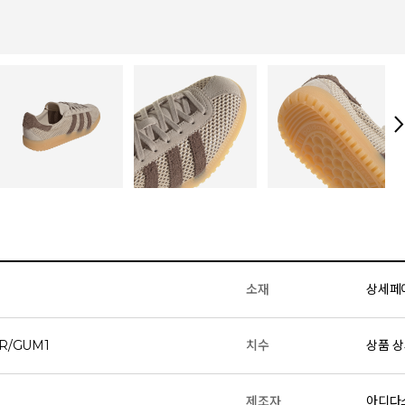
소재
상세페
R/GUM1
치수
상품 상
제조자
아디다