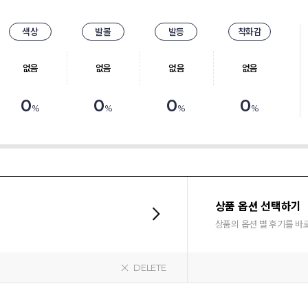
색상
발볼
발등
착화감
없음
없음
없음
없음
0
0
0
0
%
%
%
%
상품 옵션 선택하기
상품의 옵션 별 후기를 바
DELETE