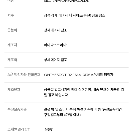
색상
SILGRN/WONWHI/GOLDMT
치수
상품 상세 페이지 내 사이즈(옵션) 정보 참조
굽높이
상세페이지 참조
제조자
아디다스코리아
제조국
상세페이지 참조
A/S 책임자와 전화번호
ONTHESPOT 02-1644-0136 A/S처리 담당자
제조년월
상품별 입고시기에 따라 상이하여, 배송 받으신 제품의 라
벨 참고 바랍니다.
품질보증기준
관련 법 및 소비자 분쟁 해결 기준에 따름 (품질보증기간 :
구입일로부터 6개월 이내)
소재별 관리방법
 [공통] 
