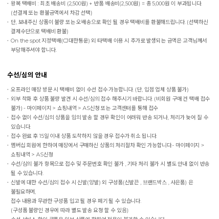
왕복 택배비 : 최초 배송비 (2,500원) + 반품 배송비(2,500원) = 총 5,000원 이 부과됩니다.
(선결제 또는 환불금액에서 차감 선택)
단, 보내주신 상품이 불량 또는 오배송으로 확인 될 경우 택배비를 환불해드립니다. (선택하신
결제수단으로 택배비 환불)
On the spot
지정택배(CJ대한통운) 외 타택배 이용 시 추가로 발생되는 금액은 고객님께서
부담해주셔야 합니다.
수선/심의 안내
오프라인 매장 방문 시 택배비 없이 수선 접수 가능합니다. (단, 입점 업체 상품 불가)
외부 착화 후 상품 불량 발견 시 수선/심의 접수 해주시기 바랍니다. (비회원 구매 건 택배 접수
불가) - 마이페이지 > 쇼핑내역 > AS신청 또는 고객센터를 통해 접수
접수 없이 수선/심의 상품을 임의 발송 할 경우 확인이 어려워 반송 되거나, 처리가 늦어 질 수
있습니다.
접수 완료 후 15일 이내 상품 도착하지 않을 경우 접수가 취소 됩니다.
멤버십 회원에 한하여 매장에서 구매하신 상품의 처리절차 확인 가능합니다.- 마이페이지 >
쇼핑내역 > AS신청
수선/심의 불가 항목으로 접수 및 주문번호 확인 불가 , 기타 처리 불가 시 별도 안내 없이 반송
될 수 있습니다.
신발에 대한 수선/심의 접수 시 신발(양발) 외 구성품(신발끈 , 브랜드박스 , 사은품) 은
불필요하며,
접수 내용과 무관한 구성품 입고 될 경우 폐기 될 수 있습니다.
(구성품 불량인 경우에 따라 별도 발송 요청 할 수 있음)