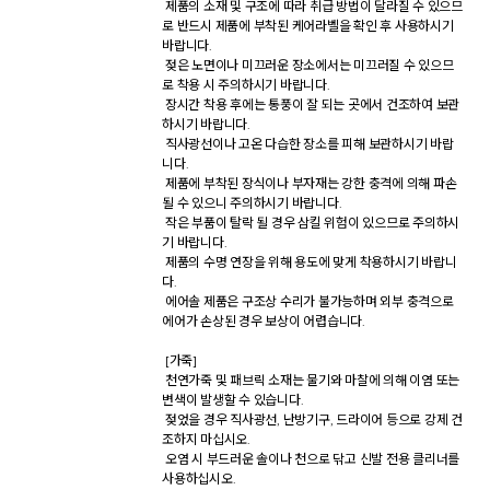
 제품의 소재 및 구조에 따라 취급 방법이 달라질 수 있으므
로 반드시 제품에 부착된 케어라벨을 확인 후 사용하시기 
바랍니다. 

 젖은 노면이나 미끄러운 장소에서는 미끄러질 수 있으므
로 착용 시 주의하시기 바랍니다. 

 장시간 착용 후에는 통풍이 잘 되는 곳에서 건조하여 보관
하시기 바랍니다. 

 직사광선이나 고온 다습한 장소를 피해 보관하시기 바랍
니다. 

 제품에 부착된 장식이나 부자재는 강한 충격에 의해 파손
될 수 있으니 주의하시기 바랍니다. 

 작은 부품이 탈락 될 경우 삼킬 위험이 있으므로 주의하시
기 바랍니다. 

 제품의 수명 연장을 위해 용도에 맞게 착용하시기 바랍니
다. 

 에어솔 제품은 구조상 수리가 불가능하며 외부 충격으로 
에어가 손상된 경우 보상이 어렵습니다. 

 [가죽] 

 천연가죽 및 패브릭 소재는 물기와 마찰에 의해 이염 또는 
변색이 발생할 수 있습니다. 

 젖었을 경우 직사광선, 난방기구, 드라이어 등으로 강제 건
조하지 마십시오. 

 오염 시 부드러운 솔이나 천으로 닦고 신발 전용 클리너를 
사용하십시오. 
