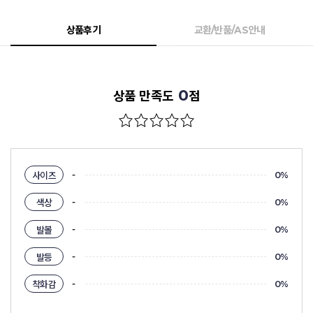
상품후기
교환/반품/AS안내
0
상품 만족도
점
-
사이즈
0%
-
색상
0%
-
발볼
0%
-
발등
0%
-
착화감
0%