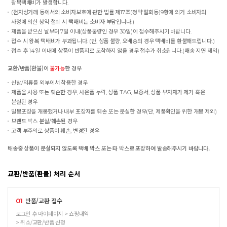
왕복택배비가 발생합니다.
(전자상거래 등에서의 소비자보호에 관한 법률 제17조(청약 철회등)9항에 의거 소비자의
사정에 의한 청약 철회 시 택배비는 소비자 부담입니다.)
제품을 받으신 날부터 7일 이내(상품불량인 경우 30일)에 접수해주시기 바랍니다.
접수 시 왕복 택배비가 부과됩니다. (단, 상품 불량, 오배송의 경우 택배비를 환불해드립니다.)
접수 후 14일 이내에 상품이 반품지로 도착하지 않을 경우 접수가 취소됩니다.(배송 지연 제외)
교환/반품(환불)이
불가능
한 경우
신발/의류를 외부에서 착용한 경우
제품을 사용 또는 훼손한 경우, 사은품 누락, 상품 TAG, 보증서, 상품 부자재가 제거 혹은
분실된 경우
밀봉포장을 개봉했거나 내부 포장재를 훼손 또는 분실한 경우(단, 제품확인을 위한 개봉 제외)
브랜드 박스 분실/훼손된 경우
고객 부주의로 상품이 훼손, 변경된 경우
배송중 상품이 분실되지 않도록 택배 박스 또는 타 박스로 포장하여 발송해주시기 바랍니다.
교환/반품(환불) 처리 순서
반품/교환 접수
01
로그인 후 마이페이지 > 쇼핑내역
> 취소/교환/반품 신청