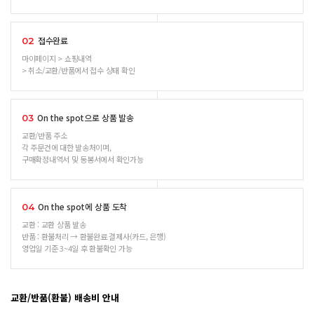
접수완료
02
마이페이지 > 쇼핑내역
> 취소/교환/반품에서 접수 상태 확인
On the spot으로 상품 발송
03
교환/반품 주소
각 주문건에 대한 발송처이며,
구매확정내역서 및 동봉서에서 확인가능
On the spot에 상품 도착
04
교환 : 교환 상품 발송
반품 : 환불처리 → 환불완료 결제사(카드, 은행)
영업일 기준 3~4일 후 환불확인 가능
교환/반품(환불) 배송비 안내