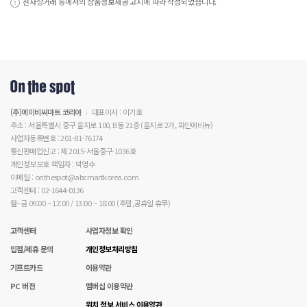
전자상거래 등에서의 상품정보제공 고시에 따라 작성되었습니다.
(주)에이비씨마트 코리아
대표이사 : 이기호
주소 : 서울특별시 중구 을지로 100, B동 21층 (을지로 2가, 파인에비뉴)
사업자등록번호 : 201-81-76174
통신판매업신고 : 제 2015-서울중구-1036호
개인정보보호 책임자 : 박영수
이메일 : onthespot@abcmartkorea.com
고객센터 : 02-1644-0136
월~금 09:00 ~ 12:00 / 13:00 ~ 18:00 (주말,공휴일 휴무)
고객센터
사업자정보 확인
입점/제휴 문의
개인정보처리방침
기프트카드
이용약관
PC 버전
멤버십 이용약관
위치 정보 서비스 이용약관