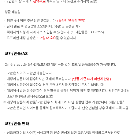
2만원 이상 구매 시
전액무료
(제주도 및 기타 도선료 추가지역 포함)
평균 배송일
평일 4시 이전 주문 당일 출고됩니다.
(온라인 발송에 한함)
결제 완료 후 평균 2일 소요됩니다. (주말 및 공휴일 제외)
택배사의 사정에 따라 다소 지연될 수 있습니다. (CJ대한통운 1588-1255)
오프라인 매장 발송은
2~3일 더 소요
될 수 있습니다.
교환/반품/AS
On the spot은 온라인/오프라인 매장 구분 없이 교환/반품/AS접수가 가능합니다.
교환은 사이즈 교환만 가능합니다.
매장에 방문하여 접수하시면 택배비 무료입니다.
(단품 기준 10개 미만에 한함)
매장에 방문하여 접수하실 경우 구매내역서를 지참하여 주시기 바랍니다.
매장에서 반품 접수를 하신 경우 환불은 온라인 담당자 확인 후 처리됩니다. (확인기간 2-3일
소요/결제하신 결제수단으로 환불)
매장에 방문하여 반품/교환 접수 시 최대 10개 미만 상품만 접수 가능합니다. (대량 반품/
교환은 온라인 사이트를 통해서 접수해주시기 바랍니다. 단순 변심일 경우 택배비 고객 부담)
교환/반품 안내
상품하자 이외 사이즈, 색상교환 등 단순 변심에 의한 교환/반품 택배비 고객부담으로