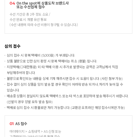
On the spot에 상품도착 브랜드사
04
또는 수선업체 접수
수선 기간은 총 2주 정도 소요 /
수선 완료 시 개별 유선 통보
(수선 내용에 따라 수선 비용이 청구될 수 있습니다.)
심의 접수
심의 접수 시 왕복 택배비 (5,000원) 가 부과됩니다.
상품 불량으로 인한 심의 판정 시 왕복 택배비는 취소 (환불) 됩니다.
지정택배(CJ대한통운) 외 타 택배 이용 시 추가로 발생되는 금액은 고객님께서 직접
부담해주셔야 합니다.
불량으로 확인되는 내용을 상세 기재 해주시면 접수 시 도움이 됩니다. (사진 첨부 가능)
접수 없이 심의 상품을 임의 발송 할 경우 확인이 어려워 반송 되거나, 처리가 늦어 질 수
있습니다.
배송중 상품이 분실되지 않도록 택배박스 또는 타 박스로 포장하여 발송 해주시기 바랍니다.
(신발의 경우 양발 모두 발송 필수)
택배로 심의 접수 시 환불로만 처리 가능합니다. (교환은 오프라인 매장 접수시에만 가능)
AS 접수
01
마이페이지 > 쇼핑내역 > AS 신청 또는
고객센터(02-1644-0136)를 통해 접수