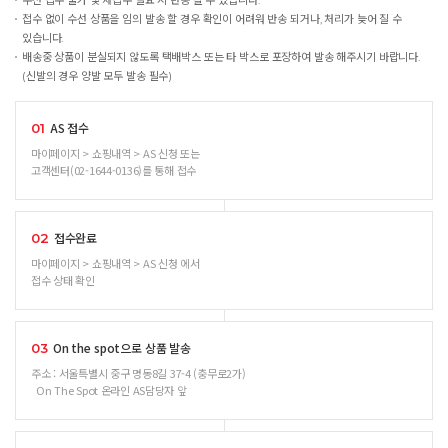
수선 접수 불가 및 재접수 필요 시 반송 될 수 있습니다.
접수 없이 수선 상품을 임의 발송 할 경우 확인이 어려워 반송 되거나, 처리가 늦어 질 수
있습니다.
배송중 상품이 분실되지 않도록 택배박스 또는 타 박스로 포장하여 발송 해주시기 바랍니다.
(신발의 경우 양발 모두 발송 필수)
AS 접수
01
마이페이지 > 쇼핑내역 > AS 신청 또는
고객센터(02-1644-0136)를 통해 접수
접수완료
02
마이페이지 > 쇼핑내역 > AS 신청 에서
접수 상태 확인
On the spot으로 상품 발송
03
주소 : 서울특별시 중구 명동8길 37-4 (충무로2가)
On The Spot 온라인 AS담당자 앞