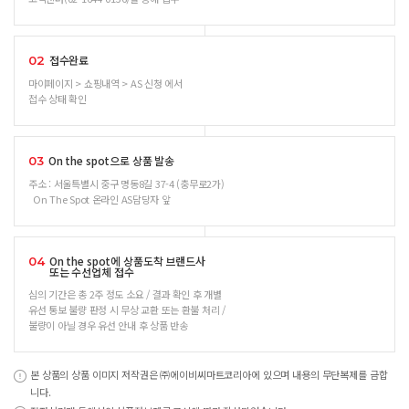
접수완료
02
마이페이지 > 쇼핑내역 > AS 신청 에서
접수 상태 확인
On the spot으로 상품 발송
03
주소 : 서울특별시 중구 명동8길 37-4 (충무로2가)
On The Spot 온라인 AS담당자 앞
On the spot에 상품도착 브랜드사
04
또는 수선업체 접수
심의 기간은 총 2주 정도 소요 / 결과 확인 후 개별
유선 통보 불량 판정 시 무상 교환 또는 환불 처리 /
불량이 아닐 경우 유선 안내 후 상품 반송
본 상품의 상품 이미지 저작권은 ㈜에이비씨마트코리아에 있으며 내용의 무단복제를 금합
니다.