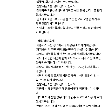
 불꽃 및 화기에 가까이 두지 마십시오. 

 신발 뒤꿈치를 꺾어 신지 마십시오. 

 천연가죽 제품 : 물세탁을 피하고 신발 전용 클리너로 관리
하시기 바랍니다. 

 인조가죽 제품 : 부드러운 솔 또는 천으로 오염을 제거 후 
자연 건조하시기 바랍니다. 

 스웨이드 소재 : 물세탁을 피하고 전용 브러시로 관리하시
기 바랍니다. 

 [섬유/합성 소재] 

 기름기가 있는 장소에서의 사용은 피하시기 바랍니다. 

 화기 근처에 두면 변형 또는 변색이 발생할 수 있습니다. 

 오염 시 비눗물을 적신 천으로 닦아 관리하시기 바랍니다. 

 세탁이 가능한 제품에 한해 세탁하시며 세탁 가능 여부는 
상품 택을 확인하시기 바랍니다. 

 세탁 시 중성세제와 미지근한 물(15~25도)을 사용하시기 
바랍니다. 

 세탁기 사용 및 표백제 사용은 제품 손상의 원인이 될 수 
있으므로 삼가 바랍니다. 

 신발 뒤꿈치를 꺾어 신지 마십시오. 

 제품의 수명 연장을 위해 용도에 맞게 착용하시기 바랍니
다. 

 바닥 마모가 심한 경우 미끄러울 수 있으므로 착용 시 주의
하시기 바랍니다. 

 캔버스 소재 : 올바르지 않은 클리너 사용은 황변, 탈색의 