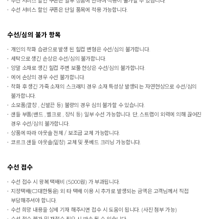
수선 서비스 할인 쿠폰은 일부 상품에 한하여 적용이 불가할 수 있습니다.
수선 서비스 할인 쿠폰은 단일 품목에 적용 가능합니다.
수선/심의 불가 항목
개인의 착화 습관으로 발생 된 힐컵 변형은 수선/심의 불가합니다.
세탁으로 생긴 손상은 수선/심의 불가합니다.
양말 소재로 생긴 힐컵 주변 보풀 현상은 수선/심의 불가합니다.
에어 손상의 경우 수선 불가합니다.
착화 후 생긴 가죽 소재의 스크래치 경우 소재 특성상 발생되는 자연현상으로 수선/심의
불가합니다.
소모품(깔창 , 신발끈 등) 불량의 경우 심의 불가할 수 있습니다.
샌들 부품(밴드 , 벨크로 , 장식 등) 일부 수선 가능합니다. 단, 스트랩이 외력에 의해 끊어진
경우 수선/심의 불가합니다.
상품에 따라 아웃솔 전체 / 보조굽 교체 가능합니다.
코르크 샌들 아웃솔(밑창) 교체 및 풋베드 크리닝 가능합니다.
수선 접수
수선 접수 시 왕복 택배비 (5,000원) 가 부과됩니다.
지정택배(CJ대한통운) 외 타 택배 이용 시 추가로 발생되는 금액은 고객님께서 직접
부담해주셔야 합니다.
수선 희망 내용을 상세 기재 해주시면 접수 시 도움이 됩니다. (사진 첨부 가능)