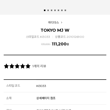
아디다스
TOKYO MJ W
스타일코드 KI3033
상품코드 2010126900
111,200
139,000
원
개의 리뷰
1
스타일 코드
KI3033
소재
상세페이지 참조