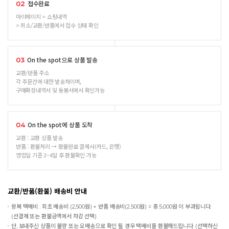
접수완료
02
마이페이지 > 쇼핑내역
> 취소/교환/반품에서 접수 상태 확인
On the spot으로 상품 발송
03
교환/반품 주소
각 주문건에 대한 발송처이며,
구매확정내역서 및 동봉서에서 확인가능
On the spot에 상품 도착
04
교환 : 교환 상품 발송
반품 : 환불처리 → 환불완료 결제사(카드, 은행)
영업일 기준 3~4일 후 환불확인 가능
교환/반품(환불) 배송비 안내
왕복 택배비 : 최초 배송비 (2,500원) + 반품 배송비(2,500원) = 총 5,000원 이 부과됩니다.
(선결제 또는 환불금액에서 차감 선택)
단, 보내주신 상품이 불량 또는 오배송으로 확인 될 경우 택배비를 환불해드립니다. (선택하신