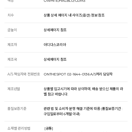
색상
OWHITE/HALBLU/GUM3
치수
상품 상세 페이지 내 사이즈(옵션) 정보 참조
굽높이
상세페이지 참조
제조자
아디다스코리아
제조국
상세페이지 참조
A/S 책임자와 전화번호
ONTHESPOT 02-1644-0136 A/S처리 담당자
제조년월
상품별 입고시기에 따라 상이하여, 배송 받으신 제품의 라
벨 참고 바랍니다.
품질보증기준
관련 법 및 소비자 분쟁 해결 기준에 따름 (품질보증기간 :
구입일로부터 6개월 이내)
소재별 관리방법
 [공통] 
