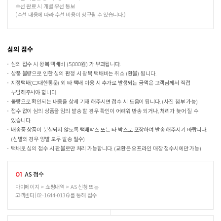
수선 완료 시 개별 유선 통보
(수선 내용에 따라 수선 비용이 청구될 수 있습니다.)
심의 접수
심의 접수 시 왕복 택배비 (5,000원) 가 부과됩니다.
상품 불량으로 인한 심의 판정 시 왕복 택배비는 취소 (환불) 됩니다.
지정택배(CJ대한통운) 외 타 택배 이용 시 추가로 발생되는 금액은 고객님께서 직접
부담해주셔야 합니다.
불량으로 확인되는 내용을 상세 기재 해주시면 접수 시 도움이 됩니다. (사진 첨부 가능)
접수 없이 심의 상품을 임의 발송 할 경우 확인이 어려워 반송 되거나, 처리가 늦어 질 수
있습니다.
배송중 상품이 분실되지 않도록 택배박스 또는 타 박스로 포장하여 발송 해주시기 바랍니다.
(신발의 경우 양발 모두 발송 필수)
택배로 심의 접수 시 환불로만 처리 가능합니다. (교환은 오프라인 매장 접수시에만 가능)
AS 접수
01
마이페이지 > 쇼핑내역 > AS 신청 또는
고객센터(02-1644-0136)를 통해 접수