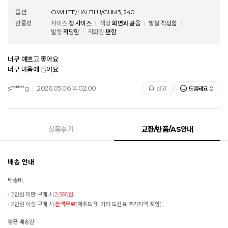
옵션
OWHITE/HALBLU/GUM3, 240
한줄평
사이즈
정 사이즈
색상
화면과 같음
발볼
적당함
발등
적당함
착화감
편함
너무 예쁘고 좋아요
너무 마음에 들어요
s******g
2026.05.06 14:02:00
도움돼요
신고
0
상품후기
교환/반품/AS안내
배송 안내
배송비
2만원 미만 구매 시
2,500원
2만원 이상 구매 시
전액무료
(제주도 및 기타 도선료 추가지역 포함)
평균 배송일