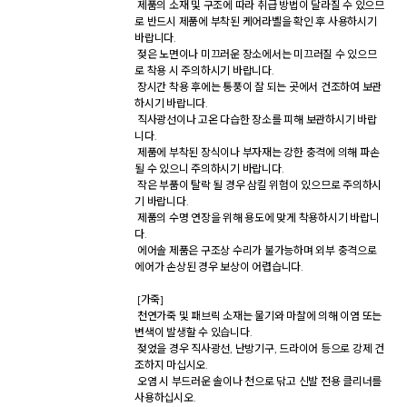
 제품의 소재 및 구조에 따라 취급 방법이 달라질 수 있으므
로 반드시 제품에 부착된 케어라벨을 확인 후 사용하시기 
바랍니다. 

 젖은 노면이나 미끄러운 장소에서는 미끄러질 수 있으므
로 착용 시 주의하시기 바랍니다. 

 장시간 착용 후에는 통풍이 잘 되는 곳에서 건조하여 보관
하시기 바랍니다. 

 직사광선이나 고온 다습한 장소를 피해 보관하시기 바랍
니다. 

 제품에 부착된 장식이나 부자재는 강한 충격에 의해 파손
될 수 있으니 주의하시기 바랍니다. 

 작은 부품이 탈락 될 경우 삼킬 위험이 있으므로 주의하시
기 바랍니다. 

 제품의 수명 연장을 위해 용도에 맞게 착용하시기 바랍니
다. 

 에어솔 제품은 구조상 수리가 불가능하며 외부 충격으로 
에어가 손상된 경우 보상이 어렵습니다. 

 [가죽] 

 천연가죽 및 패브릭 소재는 물기와 마찰에 의해 이염 또는 
변색이 발생할 수 있습니다. 

 젖었을 경우 직사광선, 난방기구, 드라이어 등으로 강제 건
조하지 마십시오. 

 오염 시 부드러운 솔이나 천으로 닦고 신발 전용 클리너를 
사용하십시오. 
