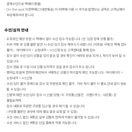
결제수단으로 택배비 환불)
On the spot
지정택배(CJ대한통운) 외 타택배 이용 시 추가로 발생되는 금액은 고객님께서
부담해주셔야 합니다.
수선/심의 안내
오프라인 매장 방문 시 택배비 없이 수선 접수 가능합니다. (단, 입점 업체 상품 불가)
외부 착화 후 상품 불량 발견 시 수선/심의 접수 해주시기 바랍니다. (비회원 구매 건 택배 접수
불가) - 마이페이지 > 쇼핑내역 > AS신청 또는 고객센터를 통해 접수
접수 없이 수선/심의 상품을 임의 발송 할 경우 확인이 어려워 반송 되거나, 처리가 늦어 질 수
있습니다.
접수 완료 후 15일 이내 상품 도착하지 않을 경우 접수가 취소 됩니다.
멤버십 회원에 한하여 매장에서 구매하신 상품의 처리절차 확인 가능합니다.- 마이페이지 >
쇼핑내역 > AS신청
수선/심의 불가 항목으로 접수 및 주문번호 확인 불가 , 기타 처리 불가 시 별도 안내 없이 반송
될 수 있습니다.
신발에 대한 수선/심의 접수 시 신발(양발) 외 구성품(신발끈 , 브랜드박스 , 사은품) 은
불필요하며,
접수 내용과 무관한 구성품 입고 될 경우 폐기 될 수 있습니다.
(구성품 불량인 경우에 따라 별도 발송 요청 할 수 있음)
수선 서비스 할인 쿠폰은 일부 상품에 한하여 적용이 불가할 수 있습니다.
수선 서비스 할인 쿠폰은 단일 품목에 적용 가능합니다.