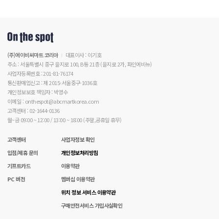
(주)에이비씨마트 코리아
대표이사 : 이기호
주소 : 서울특별시 중구 을지로 100, B동 21층 (을지로 2가, 파인에비뉴)
사업자등록번호 : 201-81-76174
통신판매업신고 : 제 2015-서울중구-1036호
개인정보보호 책임자 : 박영수
이메일 : onthespot@abcmartkorea.com
고객센터 : 02-1644-0136
월~금 09:00 ~ 12:00 / 13:00 ~ 18:00 (주말,공휴일 휴무)
고객센터
사업자정보 확인
입점/제휴 문의
개인정보처리방침
기프트카드
이용약관
PC 버전
멤버십 이용약관
위치 정보 서비스 이용약관
구매안전서비스 가입사실확인