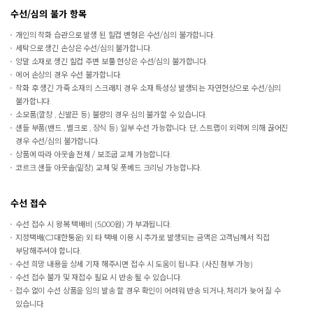
수선/심의 불가 항목
개인의 착화 습관으로 발생 된 힐컵 변형은 수선/심의 불가합니다.
세탁으로 생긴 손상은 수선/심의 불가합니다.
양말 소재로 생긴 힐컵 주변 보풀 현상은 수선/심의 불가합니다.
에어 손상의 경우 수선 불가합니다.
착화 후 생긴 가죽 소재의 스크래치 경우 소재 특성상 발생되는 자연현상으로 수선/심의
불가합니다.
소모품(깔창 , 신발끈 등) 불량의 경우 심의 불가할 수 있습니다.
샌들 부품(밴드 , 벨크로 , 장식 등) 일부 수선 가능합니다. 단, 스트랩이 외력에 의해 끊어진
경우 수선/심의 불가합니다.
상품에 따라 아웃솔 전체 / 보조굽 교체 가능합니다.
코르크 샌들 아웃솔(밑창) 교체 및 풋베드 크리닝 가능합니다.
수선 접수
수선 접수 시 왕복 택배비 (5,000원) 가 부과됩니다.
지정택배(CJ대한통운) 외 타 택배 이용 시 추가로 발생되는 금액은 고객님께서 직접
부담해주셔야 합니다.
수선 희망 내용을 상세 기재 해주시면 접수 시 도움이 됩니다. (사진 첨부 가능)
수선 접수 불가 및 재접수 필요 시 반송 될 수 있습니다.
접수 없이 수선 상품을 임의 발송 할 경우 확인이 어려워 반송 되거나, 처리가 늦어 질 수
있습니다.