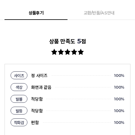
상품후기
교환/반품/AS안내
5
상품 만족도
점
정 사이즈
사이즈
100
%
화면과 같음
색상
100
%
적당함
발볼
100
%
적당함
발등
100
%
편함
착화감
100
%