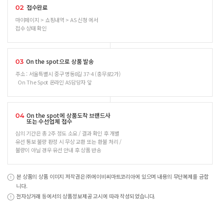
접수완료
02
마이페이지 > 쇼핑내역 > AS 신청 에서
접수 상태 확인
On the spot으로 상품 발송
03
주소 : 서울특별시 중구 명동8길 37-4 (충무로2가)
On The Spot 온라인 AS담당자 앞
On the spot에 상품도착 브랜드사
04
또는 수선업체 접수
심의 기간은 총 2주 정도 소요 / 결과 확인 후 개별
유선 통보 불량 판정 시 무상 교환 또는 환불 처리 /
불량이 아닐 경우 유선 안내 후 상품 반송
본 상품의 상품 이미지 저작권은 ㈜에이비씨마트코리아에 있으며 내용의 무단복제를 금합
니다.
전자상거래 등에서의 상품정보제공 고시에 따라 작성되었습니다.