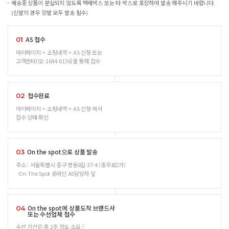
배송중 상품이 분실되지 않도록 택배박스 또는 타 박스로 포장하여 발송 해주시기 바랍니다.
(신발의 경우 양발 모두 발송 필수)
AS 접수
01
마이페이지 > 쇼핑내역 > AS 신청 또는
고객센터(02-1644-0136)를 통해 접수
접수완료
02
마이페이지 > 쇼핑내역 > AS 신청 에서
접수 상태 확인
On the spot으로 상품 발송
03
주소 : 서울특별시 중구 명동8길 37-4 (충무로2가)
On The Spot 온라인 AS담당자 앞
On the spot에 상품도착 브랜드사
04
또는 수선업체 접수
수선 기간은 총 2주 정도 소요 /