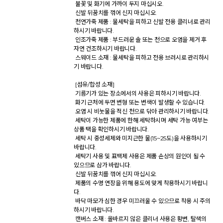
 불꽃 및 화기에 가까이 두지 마십시오. 

 신발 뒤꿈치를 꺾어 신지 마십시오. 

 천연가죽 제품 : 물세탁을 피하고 신발 전용 클리너로 관리
하시기 바랍니다. 

 인조가죽 제품 : 부드러운 솔 또는 천으로 오염을 제거 후 
자연 건조하시기 바랍니다. 

 스웨이드 소재 : 물세탁을 피하고 전용 브러시로 관리하시
기 바랍니다. 

 [섬유/합성 소재] 

 기름기가 있는 장소에서의 사용은 피하시기 바랍니다. 

 화기 근처에 두면 변형 또는 변색이 발생할 수 있습니다. 

 오염 시 비눗물을 적신 천으로 닦아 관리하시기 바랍니다. 

 세탁이 가능한 제품에 한해 세탁하시며 세탁 가능 여부는 
상품 택을 확인하시기 바랍니다. 

 세탁 시 중성세제와 미지근한 물(15~25도)을 사용하시기 
바랍니다. 

 세탁기 사용 및 표백제 사용은 제품 손상의 원인이 될 수 
있으므로 삼가 바랍니다. 

 신발 뒤꿈치를 꺾어 신지 마십시오. 

 제품의 수명 연장을 위해 용도에 맞게 착용하시기 바랍니
다. 

 바닥 마모가 심한 경우 미끄러울 수 있으므로 착용 시 주의
하시기 바랍니다. 

 캔버스 소재 : 올바르지 않은 클리너 사용은 황변, 탈색의 