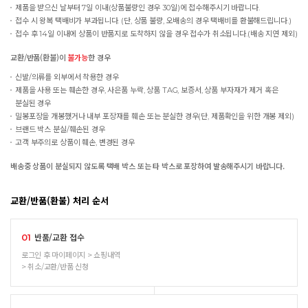
제품을 받으신 날부터 7일 이내(상품불량인 경우 30일)에 접수해주시기 바랍니다.
접수 시 왕복 택배비가 부과됩니다. (단, 상품 불량, 오배송의 경우 택배비를 환불해드립니다.)
접수 후 14일 이내에 상품이 반품지로 도착하지 않을 경우 접수가 취소됩니다.(배송 지연 제외)
교환/반품(환불)이
불가능
한 경우
신발/의류를 외부에서 착용한 경우
제품을 사용 또는 훼손한 경우, 사은품 누락, 상품 TAG, 보증서, 상품 부자재가 제거 혹은
분실된 경우
밀봉포장을 개봉했거나 내부 포장재를 훼손 또는 분실한 경우(단, 제품확인을 위한 개봉 제외)
브랜드 박스 분실/훼손된 경우
고객 부주의로 상품이 훼손, 변경된 경우
배송중 상품이 분실되지 않도록 택배 박스 또는 타 박스로 포장하여 발송해주시기 바랍니다.
교환/반품(환불) 처리 순서
반품/교환 접수
01
로그인 후 마이페이지 > 쇼핑내역
> 취소/교환/반품 신청