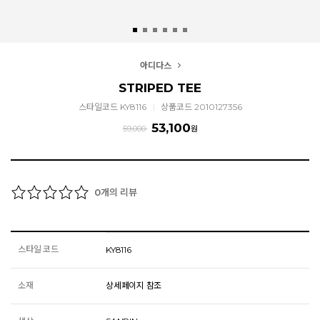
아디다스
STRIPED TEE
스타일코드 KY8116
상품코드 2010127356
53,100
59,000
원
개의 리뷰
0
스타일 코드
KY8116
소재
상세페이지 참조