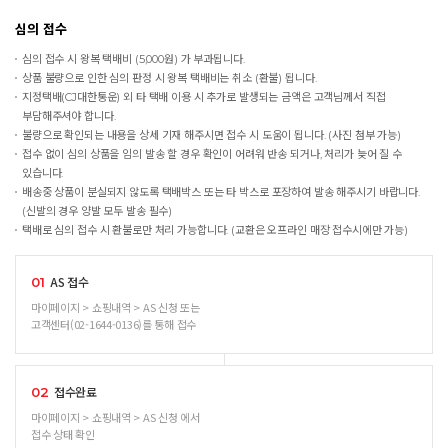
심의 접수
심의 접수 시 왕복 택배비 (5,000원) 가 부과됩니다.
상품 불량으로 인한 심의 판정 시 왕복 택배비는 취소 (환불) 됩니다.
지정택배(CJ대한통운) 외 타 택배 이용 시 추가로 발생되는 금액은 고객님께서 직접
부담해주셔야 합니다.
불량으로 확인되는 내용을 상세 기재 해주시면 접수 시 도움이 됩니다. (사진 첨부 가능)
접수 없이 심의 상품을 임의 발송 할 경우 확인이 어려워 반송 되거나, 처리가 늦어 질 수
있습니다.
배송중 상품이 분실되지 않도록 택배박스 또는 타 박스로 포장하여 발송 해주시기 바랍니다.
(신발의 경우 양발 모두 발송 필수)
택배로 심의 접수 시 환불로만 처리 가능합니다. (교환은 오프라인 매장 접수시에만 가능)
AS 접수
01
마이페이지 > 쇼핑내역 > AS 신청 또는
고객센터(02-1644-0136)를 통해 접수
접수완료
02
마이페이지 > 쇼핑내역 > AS 신청 에서
접수 상태 확인