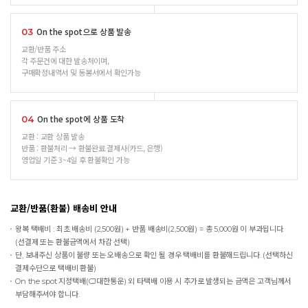
On the spot으로 상품 발송
03
교환/반품 주소
각 주문건에 대한 발송처이며,
구매확정내역서 및 동봉서에서 확인가능
On the spot에 상품 도착
04
교환 : 교환 상품 발송
반품 : 환불처리 → 환불완료 결제사(카드, 은행)
영업일 기준 3~4일 후 환불확인 가능
교환/반품(환불) 배송비 안내
왕복 택배비 : 최초 배송비 (2,500원) + 반품 배송비(2,500원) = 총 5,000원 이 부과됩니다.
(선결제 또는 환불금액에서 차감 선택)
단, 보내주신 상품이 불량 또는 오배송으로 확인 될 경우 택배비를 환불해드립니다. (선택하신
결제수단으로 택배비 환불)
On the spot
지정택배(CJ대한통운) 외 타택배 이용 시 추가로 발생되는 금액은 고객님께서
부담해주셔야 합니다.