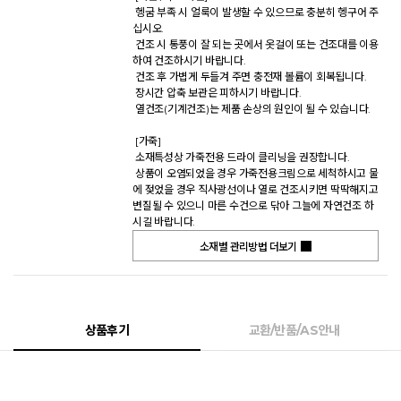
 헹굼 부족 시 얼룩이 발생할 수 있으므로 충분히 헹구어 주
십시오. 

 건조 시 통풍이 잘 되는 곳에서 옷걸이 또는 건조대를 이용
하여 건조하시기 바랍니다. 

 건조 후 가볍게 두들겨 주면 충전재 볼륨이 회복됩니다. 

 장시간 압축 보관은 피하시기 바랍니다. 

 열건조(기계건조)는 제품 손상의 원인이 될 수 있습니다. 

 [가죽] 

 소재특성상 가죽전용 드라이 클리닝을 권장합니다.  

 상품이 오염되었을 경우 가죽전용크림으로 세척하시고 물
에 젖었을 경우 직사광선이나 열로 건조시키면 딱딱해지고 
변질될 수 있으니 마른 수건으로 닦아 그늘에 자연건조 하
시길 바랍니다.           
소재별 관리방법 더보기
상품후기
교환/반품/AS안내