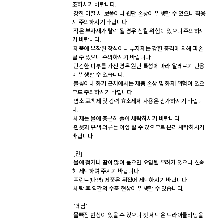
조하시기 바랍니다. 

 강한 마찰 시 보풀이나 원단 손상이 발생할 수 있으니 착용 
시 주의하시기 바랍니다. 

 작은 부자재가 탈락 될 경우 삼킬 위험이 있으니 주의하시
기 바랍니다. 

 제품에 부착된 장식이나 부자재는 강한 충격에 의해 파손
될 수 있으니 주의하시기 바랍니다. 

 민감한 피부를 가진 경우 원단 특성에 따라 알레르기 반응
이 발생할 수 있습니다. 

 불꽃이나 화기 근처에서는 제품 손상 및 화재 위험이 있으
므로 주의하시기 바랍니다. 

 염소 표백제 및 강력 효소세제 사용은 삼가하시기 바랍니
다. 

 세제는 물에 충분히 풀어 세탁하시기 바랍니다  

 흰옷과 유색 의류는 이염 될 수 있으므로 분리 세탁하시기 
바랍니다.

 [면] 

 물에 젖거나 땀이 많이 묻으면 오염될 우려가 있으니 신속
히 세탁하여 주시기 바랍니다. 

 프린트(나염) 제품은 뒤집어 세탁하시기 바랍니다. 

 세탁 후 약간의 수축 현상이 발생할 수 있습니다. 

 [데님] 

 물빠짐 현상이 있을 수 있으니 첫 세탁은 드라이클리닝을 