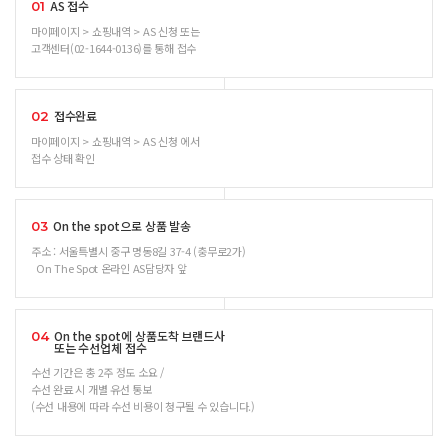
AS 접수
01
마이페이지 > 쇼핑내역 > AS 신청 또는
고객센터(02-1644-0136)를 통해 접수
접수완료
02
마이페이지 > 쇼핑내역 > AS 신청 에서
접수 상태 확인
On the spot으로 상품 발송
03
주소 : 서울특별시 중구 명동8길 37-4 (충무로2가)
On The Spot 온라인 AS담당자 앞
On the spot에 상품도착 브랜드사
04
또는 수선업체 접수
수선 기간은 총 2주 정도 소요 /
수선 완료 시 개별 유선 통보
(수선 내용에 따라 수선 비용이 청구될 수 있습니다.)