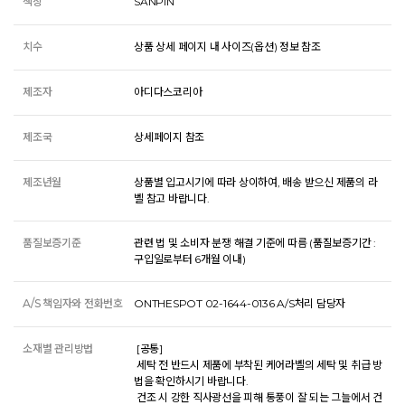
색상
SANPIN
치수
상품 상세 페이지 내 사이즈(옵션) 정보 참조
제조자
아디다스코리아
제조국
상세페이지 참조
제조년월
상품별 입고시기에 따라 상이하여, 배송 받으신 제품의 라
벨 참고 바랍니다.
품질보증기준
관련 법 및 소비자 분쟁 해결 기준에 따름 (품질보증기간 :
구입일로부터 6개월 이내)
A/S 책임자와 전화번호
ONTHESPOT 02-1644-0136 A/S처리 담당자
소재별 관리방법
 [공통] 

 세탁 전 반드시 제품에 부착된 케어라벨의 세탁 및 취급 방
법을 확인하시기 바랍니다. 

 건조 시 강한 직사광선을 피해 통풍이 잘 되는 그늘에서 건