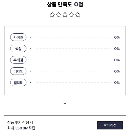
0
상품 만족도
점
-
사이즈
0%
-
색상
0%
-
두께감
0%
-
디자인
0%
-
퀄리티
0%
상품 후기 작성 시
후기 작성
최대
1,500P
적립