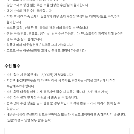
양말 소재로 생긴 힐컵 주변 보풀 현상은 수선/심의 불가합니다.
에어 손상의 경우 수선 불가합니다.
착화 후 생긴 가죽 소재의 스크래치 경우 소재 특성상 발생되는 자연현상으로 수선/심의
불가합니다.
소모품(깔창 , 신발끈 등) 불량의 경우 심의 불가할 수 있습니다.
샌들 부품(밴드 , 벨크로 , 장식 등) 일부 수선 가능합니다. 단, 스트랩이 외력에 의해 끊어진
경우 수선/심의 불가합니다.
상품에 따라 아웃솔 전체 / 보조굽 교체 가능합니다.
코르크 샌들 아웃솔(밑창) 교체 및 풋베드 크리닝 가능합니다.
수선 접수
수선 접수 시 왕복 택배비 (5,000원) 가 부과됩니다.
지정택배(CJ대한통운) 외 타 택배 이용 시 추가로 발생되는 금액은 고객님께서 직접
부담해주셔야 합니다.
수선 희망 내용을 상세 기재 해주시면 접수 시 도움이 됩니다. (사진 첨부 가능)
수선 접수 불가 및 재접수 필요 시 반송 될 수 있습니다.
접수 없이 수선 상품을 임의 발송 할 경우 확인이 어려워 반송 되거나, 처리가 늦어 질 수
있습니다.
배송중 상품이 분실되지 않도록 택배박스 또는 타 박스로 포장하여 발송 해주시기 바랍니다.
(신발의 경우 양발 모두 발송 필수)