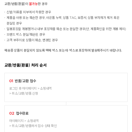
교환/반품(환불)이
불가능
한 경우
신발/의류를 외부에서 착용한 경우
제품을 사용 또는 훼손한 경우, 사은품 누락, 상품 TAG, 보증서, 상품 부자재가 제거 혹은
분실된 경우
밀봉포장을 개봉했거나 내부 포장재를 훼손 또는 분실한 경우(단, 제품확인을 위한 개봉 제외)
브랜드 박스 분실/훼손된 경우
고객 부주의로 상품이 훼손, 변경된 경우
배송중 상품이 분실되지 않도록 택배 박스 또는 타 박스로 포장하여 발송해주시기 바랍니다.
교환/반품(환불) 처리 순서
반품/교환 접수
01
로그인 후 마이페이지 > 쇼핑내역
> 취소/교환/반품 신청
접수완료
02
마이페이지 > 쇼핑내역
> 취소/교환/반품에서 접수 상태 확인