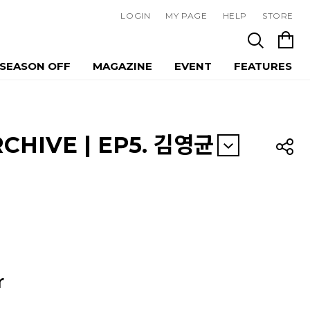
LOGIN
MY PAGE
HELP
STORE
SEASON OFF
MAGAZINE
EVENT
FEATURES
RCHIVE | EP5. 김영균
r